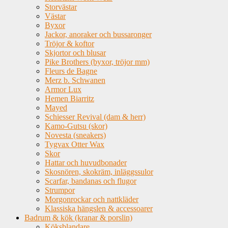
Storvästar
Västar
Byxor
Jackor, anoraker och bussaronger
Tröjor & koftor
Skjortor och blusar
Pike Brothers (byxor, tröjor mm)
Fleurs de Bagne
Merz b. Schwanen
Armor Lux
Hemen Biarritz
Mayed
Schiesser Revival (dam & herr)
Kamo-Gutsu (skor)
Novesta (sneakers)
Tygvax Otter Wax
Skor
Hattar och huvudbonader
Skosnören, skokräm, inläggssulor
Scarfar, bandanas och flugor
Strumpor
Morgonrockar och nattkläder
Klassiska hängslen & accessoarer
Badrum & kök (kranar & porslin)
Köksblandare