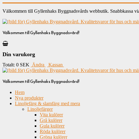
Välkommen till Gyllenhaks Byggnadsvårds webbutik. Snabbkassa via ku
Välkommen till Gyllenhaks Byggnadsvård!
Din varukorg
Totalt:
0 SEK
Ändra
Kassan
Välkommen till Gyllenhaks Byggnadsvård!
Hem
Nya produkter
Linoljefärg & slamfärg med mera
Linoljefärger
Vita kulörer
Grå kulörer
Gula kulörer
Röda kulörer
Gröna kulörer