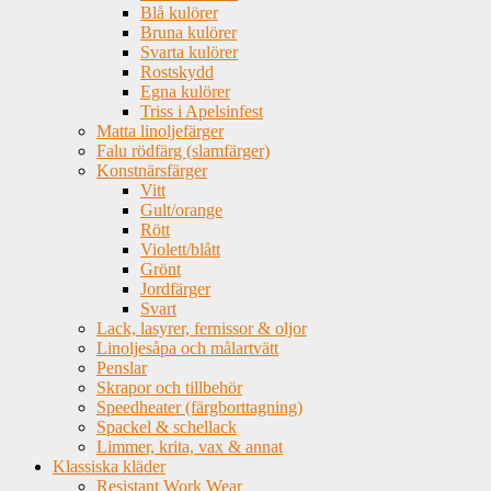
Blå kulörer
Bruna kulörer
Svarta kulörer
Rostskydd
Egna kulörer
Triss i Apelsinfest
Matta linoljefärger
Falu rödfärg (slamfärger)
Konstnärsfärger
Vitt
Gult/orange
Rött
Violett/blått
Grönt
Jordfärger
Svart
Lack, lasyrer, fernissor & oljor
Linoljesåpa och målartvätt
Penslar
Skrapor och tillbehör
Speedheater (färgborttagning)
Spackel & schellack
Limmer, krita, vax & annat
Klassiska kläder
Resistant Work Wear