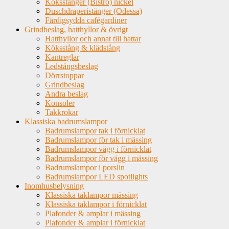
Köksstänger (Bistro) nickel
Duschdraperistänger (Odessa)
Färdigsydda cafégardiner
Grindbeslag, hatthyllor & övrigt
Hatthyllor och annat till hattar
Köksstång & klädstång
Kantreglar
Ledstångsbeslag
Dörrstoppar
Grindbeslag
Andra beslag
Konsoler
Takkrokar
Klassiska badrumslampor
Badrumslampor tak i förnicklat
Badrumslampor för tak i mässing
Badrumslampor vägg i förnicklat
Badrumslampor för vägg i mässing
Badrumslampor i porslin
Badrumslampor LED spotlights
Inomhusbelysning
Klassiska taklampor mässing
Klassiska taklampor i förnicklat
Plafonder & amplar i mässing
Plafonder & amplar i förnicklat