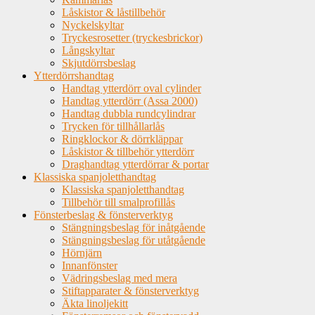
Låskistor & låstillbehör
Nyckelskyltar
Tryckesrosetter (tryckesbrickor)
Långskyltar
Skjutdörrsbeslag
Ytterdörrshandtag
Handtag ytterdörr oval cylinder
Handtag ytterdörr (Assa 2000)
Handtag dubbla rundcylindrar
Trycken för tillhållarlås
Ringklockor & dörrkläppar
Låskistor & tillbehör ytterdörr
Draghandtag ytterdörrar & portar
Klassiska spanjoletthandtag
Klassiska spanjoletthandtag
Tillbehör till smalprofillås
Fönsterbeslag & fönsterverktyg
Stängningsbeslag för inåtgående
Stängningsbeslag för utåtgående
Hörnjärn
Innanfönster
Vädringsbeslag med mera
Stiftapparater & fönsterverktyg
Äkta linoljekitt