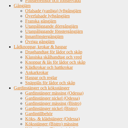
Fönsterremsor och fönstervadd
Gångjärn
Ofalsade (vanliga) lyftgångjärn
Överfalsade lyftgångjärn
Franska gångjärn
Utanpåliggande dörrgångjärn
Utanpåliggande fönstergångjärn
Innanfönstergångjärn
Övriga gångjärn
Lådknoppar, krokar & haspar
Draghandtag för lådor och skåp
Klassiska skålhandtag och vred
Knoppar & lås för lådor och skåp
Klädkrokar och hattkrokar
Ankarkrokar
Haspar och reglar
Snäpplås för lådor och skåp
Gardinstänger och köksstänger
Gardinstänger mässing (Odessa)
Gardinstänger nickel (Odessa)
Gardinstänger mässing (Bistro)
Gardinstänger nickel (Bistro)
Gardintillbehör
Köks- & klädstänger (Odessa)
Köksstänger (Bistro) mässing