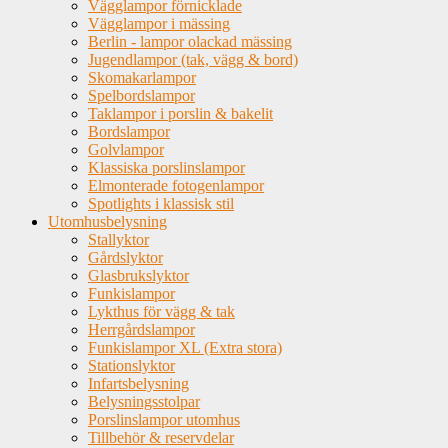
Vägglampor förnicklade
Vägglampor i mässing
Berlin - lampor olackad mässing
Jugendlampor (tak, vägg & bord)
Skomakarlampor
Spelbordslampor
Taklampor i porslin & bakelit
Bordslampor
Golvlampor
Klassiska porslinslampor
Elmonterade fotogenlampor
Spotlights i klassisk stil
Utomhusbelysning
Stallyktor
Gårdslyktor
Glasbrukslyktor
Funkislampor
Lykthus för vägg & tak
Herrgårdslampor
Funkislampor XL (Extra stora)
Stationslyktor
Infartsbelysning
Belysningsstolpar
Porslinslampor utomhus
Tillbehör & reservdelar