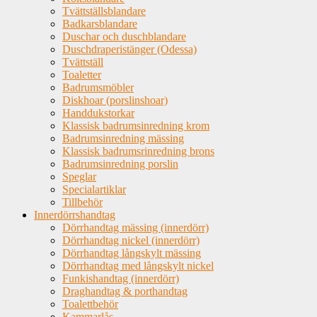
Tvättställsblandare
Badkarsblandare
Duschar och duschblandare
Duschdraperistänger (Odessa)
Tvättställ
Toaletter
Badrumsmöbler
Diskhoar (porslinshoar)
Handdukstorkar
Klassisk badrumsinredning krom
Badrumsinredning mässing
Klassisk badrumsrinredning brons
Badrumsinredning porslin
Speglar
Specialartiklar
Tillbehör
Innerdörrshandtag
Dörrhandtag mässing (innerdörr)
Dörrhandtag nickel (innerdörr)
Dörrhandtag långskylt mässing
Dörrhandtag med långskylt nickel
Funkishandtag (innerdörr)
Draghandtag & porthandtag
Toalettbehör
Kammarlås