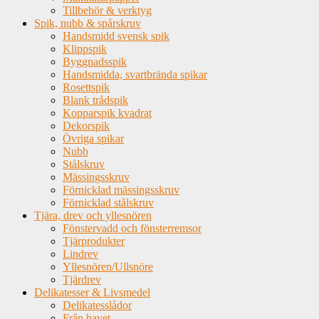
Tillbehör & verktyg
Spik, nubb & spårskruv
Handsmidd svensk spik
Klippspik
Byggnadsspik
Handsmidda, svartbrända spikar
Rosettspik
Blank trådspik
Kopparspik kvadrat
Dekorspik
Övriga spikar
Nubb
Stålskruv
Mässingsskruv
Förnicklad mässingsskruv
Förnicklad stålskruv
Tjära, drev och yllesnören
Fönstervadd och fönsterremsor
Tjärprodukter
Lindrev
Yllesnören/Ullsnöre
Tjärdrev
Delikatesser & Livsmedel
Delikatesslådor
Från havet