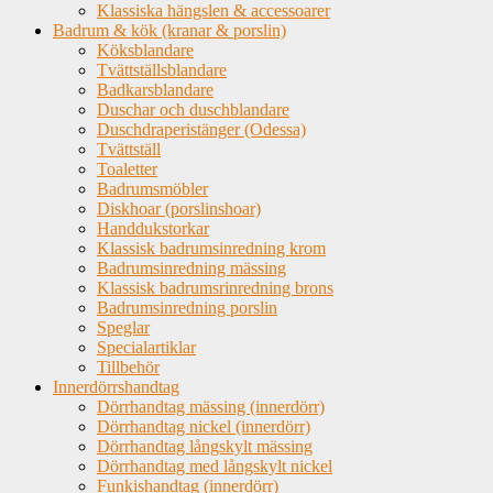
Klassiska hängslen & accessoarer
Badrum & kök (kranar & porslin)
Köksblandare
Tvättställsblandare
Badkarsblandare
Duschar och duschblandare
Duschdraperistänger (Odessa)
Tvättställ
Toaletter
Badrumsmöbler
Diskhoar (porslinshoar)
Handdukstorkar
Klassisk badrumsinredning krom
Badrumsinredning mässing
Klassisk badrumsrinredning brons
Badrumsinredning porslin
Speglar
Specialartiklar
Tillbehör
Innerdörrshandtag
Dörrhandtag mässing (innerdörr)
Dörrhandtag nickel (innerdörr)
Dörrhandtag långskylt mässing
Dörrhandtag med långskylt nickel
Funkishandtag (innerdörr)