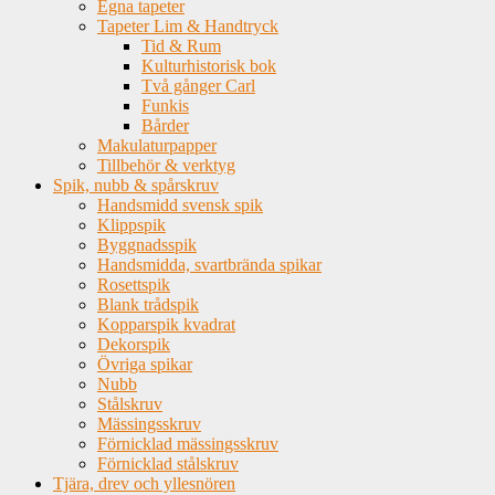
Egna tapeter
Tapeter Lim & Handtryck
Tid & Rum
Kulturhistorisk bok
Två gånger Carl
Funkis
Bårder
Makulaturpapper
Tillbehör & verktyg
Spik, nubb & spårskruv
Handsmidd svensk spik
Klippspik
Byggnadsspik
Handsmidda, svartbrända spikar
Rosettspik
Blank trådspik
Kopparspik kvadrat
Dekorspik
Övriga spikar
Nubb
Stålskruv
Mässingsskruv
Förnicklad mässingsskruv
Förnicklad stålskruv
Tjära, drev och yllesnören