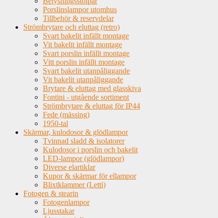
Belysningsstolpar
Porslinslampor utomhus
Tillbehör & reservdelar
Strömbrytare och eluttag (retro)
Svart bakelit infällt montage
Vit bakelit infällt montage
Svart porslin infällt montage
Vitt porslin infällt montage
Svart bakelit utanpåliggande
Vit bakelit utanpåliggande
Brytare & eluttag med glasskiva
Fontini - utgående sortiment
Strömbrytare & eluttag för IP44
Fede (mässing)
1950-tal
Skärmar, kulodosor & glödlampor
Tvinnad sladd & isolatorer
Kulodosor i porslin och bakelit
LED-lampor (glödlampor)
Diverse elartiklar
Kupor & skärmar för ellampor
Blixtklammer (Letti)
Fotogen & stearin
Fotogenlampor
Ljusstakar