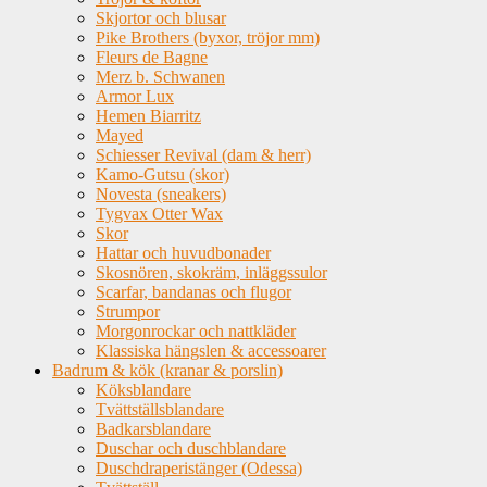
Skjortor och blusar
Pike Brothers (byxor, tröjor mm)
Fleurs de Bagne
Merz b. Schwanen
Armor Lux
Hemen Biarritz
Mayed
Schiesser Revival (dam & herr)
Kamo-Gutsu (skor)
Novesta (sneakers)
Tygvax Otter Wax
Skor
Hattar och huvudbonader
Skosnören, skokräm, inläggssulor
Scarfar, bandanas och flugor
Strumpor
Morgonrockar och nattkläder
Klassiska hängslen & accessoarer
Badrum & kök (kranar & porslin)
Köksblandare
Tvättställsblandare
Badkarsblandare
Duschar och duschblandare
Duschdraperistänger (Odessa)