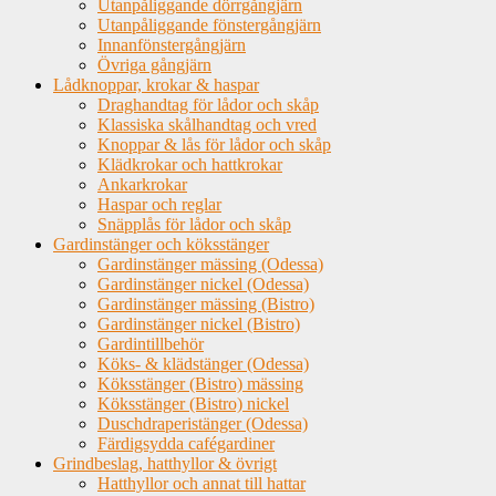
Utanpåliggande dörrgångjärn
Utanpåliggande fönstergångjärn
Innanfönstergångjärn
Övriga gångjärn
Lådknoppar, krokar & haspar
Draghandtag för lådor och skåp
Klassiska skålhandtag och vred
Knoppar & lås för lådor och skåp
Klädkrokar och hattkrokar
Ankarkrokar
Haspar och reglar
Snäpplås för lådor och skåp
Gardinstänger och köksstänger
Gardinstänger mässing (Odessa)
Gardinstänger nickel (Odessa)
Gardinstänger mässing (Bistro)
Gardinstänger nickel (Bistro)
Gardintillbehör
Köks- & klädstänger (Odessa)
Köksstänger (Bistro) mässing
Köksstänger (Bistro) nickel
Duschdraperistänger (Odessa)
Färdigsydda cafégardiner
Grindbeslag, hatthyllor & övrigt
Hatthyllor och annat till hattar