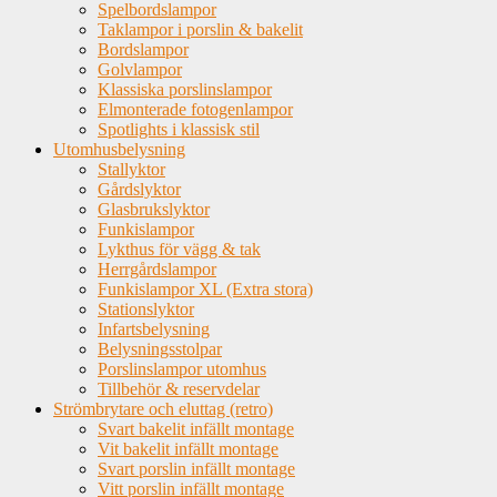
Spelbordslampor
Taklampor i porslin & bakelit
Bordslampor
Golvlampor
Klassiska porslinslampor
Elmonterade fotogenlampor
Spotlights i klassisk stil
Utomhusbelysning
Stallyktor
Gårdslyktor
Glasbrukslyktor
Funkislampor
Lykthus för vägg & tak
Herrgårdslampor
Funkislampor XL (Extra stora)
Stationslyktor
Infartsbelysning
Belysningsstolpar
Porslinslampor utomhus
Tillbehör & reservdelar
Strömbrytare och eluttag (retro)
Svart bakelit infällt montage
Vit bakelit infällt montage
Svart porslin infällt montage
Vitt porslin infällt montage