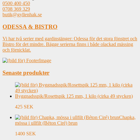
0500 400 450
0708 369 329
butik@gyllenhak.se
ODESSA & BISTRO
Vi har två serier med gardinstänger: Odessa för det stora fönstret och
Bistro för det mindre. Bägge serierna finns i både olackad mässing
och förnicklat.
Senaste produkter
Byggnadsspik/Rosettspik 125 mm, 1 kilo (cirka 49 stycken)
425 SEK
Chapka,
mössa i ullfilt (Béton Ciré) brun
1400 SEK