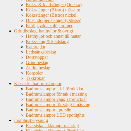
Köks- & klädstänger (Odessa)
Köksstänger (Bistro) mässing
Köksstänger (Bistro) nickel
Duschdraperistänger (Odessa)
Färdigsydda cafégardiner
Grindbeslag, hatthyllor & övrigt
Hatthyllor och annat till hattar
Köksstång & klädstång
Kantreglar
Ledstångsbeslag
Dörrstoppar
Grindbeslag
Andra beslag
Konsoler
Takkrokar
Klassiska badrumslampor
Badrumslampor tak i förnicklat
Badrumslampor för tak i mässing
Badrumslampor vägg i förnicklat
Badrumslampor för vägg i mässing
Badrumslampor i porslin
Badrumslampor LED spotlights
Inomhusbelysning
Klassiska taklampor mässing
Klassiska taklampor i förnicklat