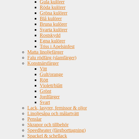
Gula kulörer
Röda kulörer
Gröna kulörer
Blå kulörer
Bruna kulörer
Svarta kulörer
Rostskydd
Egna kulörer
Triss i Apelsinfest
Matta linoljefärger
Falu rödfärg (slamfärger)
Konstnärsfärger
Vitt
Gult/orange
Rött
Violett/blått
Grönt
Jordfärger
Svart
Lack, lasyrer, fernissor & oljor
Linoljesåpa och målartvätt
Penslar
Skrapor och tillbehör
Speedheater (färgborttagning)
Spackel & schellack