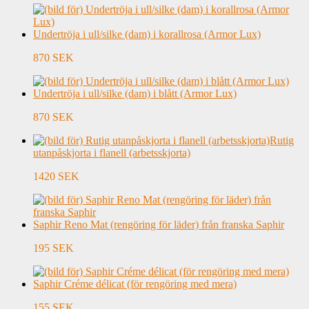
Undertröja i ull/silke (dam) i korallrosa (Armor Lux)
870 SEK
Undertröja i ull/silke (dam) i blått (Armor Lux)
870 SEK
Rutig
utanpåskjorta i flanell (arbetsskjorta)
1420 SEK
Saphir Reno Mat (rengöring för läder) från franska Saphir
195 SEK
Saphir Créme délicat (för rengöring med mera)
155 SEK