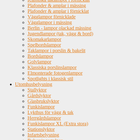
Plafonder & amplar i mässing
Plafonder & amplar i förnicklat
Vägglampor förnicklade
Vägglampor i mässing
Berlin - lampor olackad mässing
Jugendlampor (tak, vägg & bord)
Skomakarlampor
Spelbordslampor
Taklampor i porslin & bakelit
Bordslampor
Golvlampor
Klassiska porslinslampor
Elmonterade fotogenlampor
Spotlights i klassisk stil
Utomhusbelysning
Stallyktor
Gårdslyktor
Glasbrukslyktor
Funkislampor
Lykthus för vägg & tak
Herrgårdslampor
Funkislampor XL (Extra stora)
Stationslyktor
Infartsbelysning