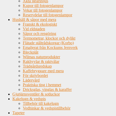
Äkta stearinljus
Kupor till fotogenlampor
Vekar till fotogenlampor
Reservdelar till fotogenlampor
Hushåll & såpor med mera
Franskt & ekologiskt
Vid eldstaden
Såpor och rengöring
Termometrar, klockor och dylikt
Flätade ståltrådskorgar (Korbo)
Emaljerat från Kockums Jernverk
Bleckplåt
Wilmas naturprodukter
Rakhyvlar & raktvålar
Trädgårdsredskap
Kaffebryggare med mera
För skrivbordet
Lädervård
Praktiska ting i hemmet
Dricksglas, vinglas & karaffer
Gjutjärnsventiler & sotluckor
Kakelugn & vedspis
Tillbehör till kakelugn
Vedhinkar & vedspistillbehör
Tapeter