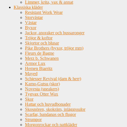
Limmer, krita, vax & annat
Klassiska kläder
Resistant Work Wear
Storvästar
Västar
Byxor
Jackor, anoraker och bussaronger
Tröjor & koftor
Skjortor och blusar
Pike Brothers (byxor, tröjor mm)
Fleurs de Bagne
Merz b. Schwanen
Armor Lux
Hemen Biarritz
Mayed
Schiesser Revival (dam & herr)
Kamo-Gutsu (skor)
Novesta (sneakers)
Tygvax Otter Wax
Skor
Hattar och huvudbonader
Skosnören, skokräm, inläggssulor
Scarfar, bandanas och flugor
Strumpor
Morgonrockar och nattkläder