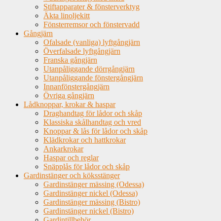
Stiftapparater & fönsterverktyg
Äkta linoljekitt
Fönsterremsor och fönstervadd
Gångjärn
Ofalsade (vanliga) lyftgångjärn
Överfalsade lyftgångjärn
Franska gångjärn
Utanpåliggande dörrgångjärn
Utanpåliggande fönstergångjärn
Innanfönstergångjärn
Övriga gångjärn
Lådknoppar, krokar & haspar
Draghandtag för lådor och skåp
Klassiska skålhandtag och vred
Knoppar & lås för lådor och skåp
Klädkrokar och hattkrokar
Ankarkrokar
Haspar och reglar
Snäpplås för lådor och skåp
Gardinstänger och köksstänger
Gardinstänger mässing (Odessa)
Gardinstänger nickel (Odessa)
Gardinstänger mässing (Bistro)
Gardinstänger nickel (Bistro)
Gardintillbehör