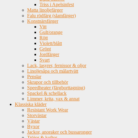
Triss i Apelsinfest
Matta linoljefärger
Falu rödfärg (slamfärger)
Konstnärsfärger
Vitt
Gult/orange
Rött
Violett/blått
Grönt
Jordfärger
Svart
Lack, lasyrer, fernissor & oljor
Linoljesåpa och målartvätt
Penslar
Skrapor och tillbehör
Speedheater (färgborttagning)
Spackel & schellack
Limmer, krita, vax & annat
Klassiska kläder
Resistant Work Wear
Storvästar
Västar
Byxor
Jackor, anoraker och bussaronger
Tröjor & koftor