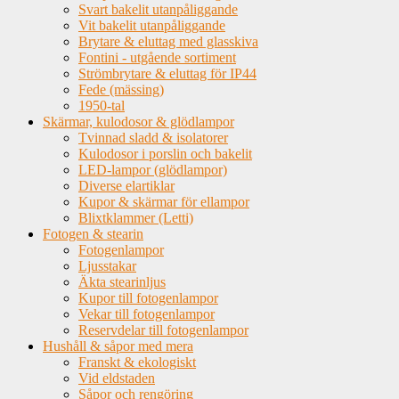
Svart bakelit utanpåliggande
Vit bakelit utanpåliggande
Brytare & eluttag med glasskiva
Fontini - utgående sortiment
Strömbrytare & eluttag för IP44
Fede (mässing)
1950-tal
Skärmar, kulodosor & glödlampor
Tvinnad sladd & isolatorer
Kulodosor i porslin och bakelit
LED-lampor (glödlampor)
Diverse elartiklar
Kupor & skärmar för ellampor
Blixtklammer (Letti)
Fotogen & stearin
Fotogenlampor
Ljusstakar
Äkta stearinljus
Kupor till fotogenlampor
Vekar till fotogenlampor
Reservdelar till fotogenlampor
Hushåll & såpor med mera
Franskt & ekologiskt
Vid eldstaden
Såpor och rengöring