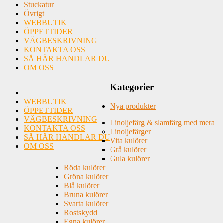
Stuckatur
Övrigt
WEBBUTIK
ÖPPETTIDER
VÄGBESKRIVNING
KONTAKTA OSS
SÅ HÄR HANDLAR DU
OM OSS
Kategorier
WEBBUTIK
Nya produkter
ÖPPETTIDER
VÄGBESKRIVNING
Linoljefärg & slamfärg med mera
KONTAKTA OSS
Linoljefärger
SÅ HÄR HANDLAR DU
Vita kulörer
OM OSS
Grå kulörer
Gula kulörer
Röda kulörer
Gröna kulörer
Blå kulörer
Bruna kulörer
Svarta kulörer
Rostskydd
Egna kulörer