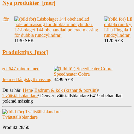
Nya produkter [mer]
Låsbolaget 144 obehandlad polerad mässing
Lilla Fingala 1
för dubbla rundcylindrar
rundcylindrar
1130 SEK
1120 SEK
Produkttips [mer]
Speedheater Cobra
ndre med långskylt mässing
3499 SEK
Du är här:
Hem
/
Badrum & kök (kranar & porslin)
/
Tvättställsblandare
/
Denver tvättställsblandare 6419 obehandlad
polerad mässing
Tvättställsblandare
Produkt 28/50