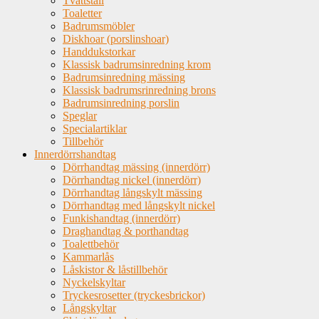
Tvättställ
Toaletter
Badrumsmöbler
Diskhoar (porslinshoar)
Handdukstorkar
Klassisk badrumsinredning krom
Badrumsinredning mässing
Klassisk badrumsrinredning brons
Badrumsinredning porslin
Speglar
Specialartiklar
Tillbehör
Innerdörrshandtag
Dörrhandtag mässing (innerdörr)
Dörrhandtag nickel (innerdörr)
Dörrhandtag långskylt mässing
Dörrhandtag med långskylt nickel
Funkishandtag (innerdörr)
Draghandtag & porthandtag
Toalettbehör
Kammarlås
Låskistor & låstillbehör
Nyckelskyltar
Tryckesrosetter (tryckesbrickor)
Långskyltar