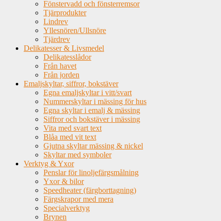
Fönstervadd och fönsterremsor
Tjärprodukter
Lindrev
Yllesnören/Ullsnöre
Tjärdrev
Delikatesser & Livsmedel
Delikatesslådor
Från havet
Från jorden
Emaljskyltar, siffror, bokstäver
Egna emaljskyltar i vitt/svart
Nummerskyltar i mässing för hus
Egna skyltar i emalj & mässing
Siffror och bokstäver i mässing
Vita med svart text
Blåa med vit text
Gjutna skyltar mässing & nickel
Skyltar med symboler
Verktyg & Yxor
Penslar för linoljefärgsmålning
Yxor & bilor
Speedheater (färgborttagning)
Färgskrapor med mera
Specialverktyg
Brynen