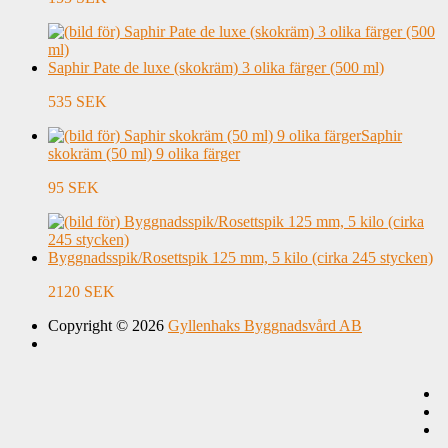
Saphir Pate de luxe (skokräm) 3 olika färger (500 ml)
535 SEK
Saphir
skokräm (50 ml) 9 olika färger
95 SEK
Byggnadsspik/Rosettspik 125 mm, 5 kilo (cirka 245 stycken)
2120 SEK
Copyright © 2026
Gyllenhaks Byggnadsvård AB