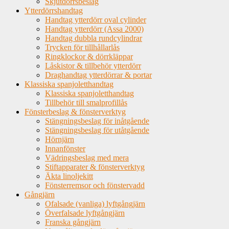
Skjutdörrsbeslag
Ytterdörrshandtag
Handtag ytterdörr oval cylinder
Handtag ytterdörr (Assa 2000)
Handtag dubbla rundcylindrar
Trycken för tillhållarlås
Ringklockor & dörrkläppar
Låskistor & tillbehör ytterdörr
Draghandtag ytterdörrar & portar
Klassiska spanjoletthandtag
Klassiska spanjoletthandtag
Tillbehör till smalprofillås
Fönsterbeslag & fönsterverktyg
Stängningsbeslag för inåtgående
Stängningsbeslag för utåtgående
Hörnjärn
Innanfönster
Vädringsbeslag med mera
Stiftapparater & fönsterverktyg
Äkta linoljekitt
Fönsterremsor och fönstervadd
Gångjärn
Ofalsade (vanliga) lyftgångjärn
Överfalsade lyftgångjärn
Franska gångjärn