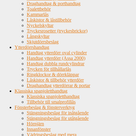
Draghandtag & porthandtag
Toalettbehör
Kammarlås
Låskistor & låstillbehör
Nyckelskyltar
Tryckesrosetter (tryckesbrickor)
Långskyltar
Skjutdörrsbeslag
Ytterdörrshandtag
Handtag ytterdörr oval cylinder
Handtag ytterdörr (Assa 2000)
Handtag dubbla rundcylindrar
Trycken för tillhållarlås
Ringklockor & dörrkläppar
Låskistor & tillbehör ytterdörr
Draghandtag ytterdörrar & portar
Klassiska spanjoletthandtag
Klassiska spanjoletthandtag
Tillbehör till smalprofillås
Fönsterbeslag & fönsterverktyg
Stängningsbeslag för inåtgående
Stängningsbeslag för utåtgående
Hörnjärn
Innanfönster
Vädringsbeslag med mera