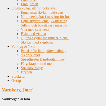
Från jorden
Emaljskyltar, siffror, bokstäver
Egna emaljskyltar i vitt/svart
Nummerskyltar i mässing för hus
Egna skyltar i emalj & mässing
Siffror och bokstäver i mässing
Vita med svart text
Blåa med vit text
Gjutna skyltar mässing & nickel
Skyltar med symboler
Verktyg & Yxor
Penslar för linoljefärgsmålning
Yxor & bilor
Speedheater (färgborttagning)
Färgskrapor med mera
Specialverktyg
Brynen
Stuckatur
Övrigt
Varukorg [mer]
Varukorgen är tom.