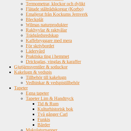
Termometrar, klockor och dylikt
Flätade ståltrådskorgar (Korbo)
Emaljerat från Kockums Jernverk
Bleckplåt
Wilmas naturprodukter
Rakhyvlar & raktvålar
Trädgårdsredskap
Kaffebryggare med mera
För skrivbordet
Lädervård
Praktiska ting i hemmet
Dricksglas, vinglas & karaffer
Gjutjärnsventiler & sotluckor
Kakelugn & vedspis
Tillbehör till kakelugn
Vedhinkar & vedspistillbehör
Tapeter
Egna tapeter
Tapeter Lim & Handtryck
Tid & Rum
Kulturhistorisk bok
Två gånger Carl
Funkis
Bårder
Makulaturpapper