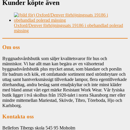
Kunder köpte även
Oxford/Denver förhöjningssats 19186 i obehandlad polerad
mässing
Om oss
Byggnadsvårdsbutik som säljer kvalitetsvaror för hus och
människor. Vi har allt man kan begära av en välsorterad
byggnadsvårdsbutik plus mycket annat, som blandare och porslin
för badrum och kök, ett omfattande sortiment med strömbrytare och
uttag samt hantverksmässigt tillverkade lampor, flera egentillverkade
dörrhandtag, andra beslag samt emaljskyltar och inte minst kläder
med bland annat vårt eget märke Resistant Work Wear. Vår fysiska
butik ligger i två skolhus från 1920-talet i norra Skaraborg mer eller
mindre mittemellan Mariestad, Skövde, Tibro, Töreboda, Hjo och
Karlsborg.
Kontakta oss
Bellefors Tibergs skola 545 95 Moholm