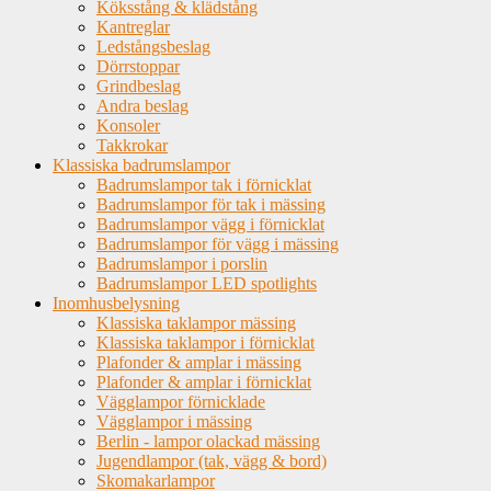
Köksstång & klädstång
Kantreglar
Ledstångsbeslag
Dörrstoppar
Grindbeslag
Andra beslag
Konsoler
Takkrokar
Klassiska badrumslampor
Badrumslampor tak i förnicklat
Badrumslampor för tak i mässing
Badrumslampor vägg i förnicklat
Badrumslampor för vägg i mässing
Badrumslampor i porslin
Badrumslampor LED spotlights
Inomhusbelysning
Klassiska taklampor mässing
Klassiska taklampor i förnicklat
Plafonder & amplar i mässing
Plafonder & amplar i förnicklat
Vägglampor förnicklade
Vägglampor i mässing
Berlin - lampor olackad mässing
Jugendlampor (tak, vägg & bord)
Skomakarlampor