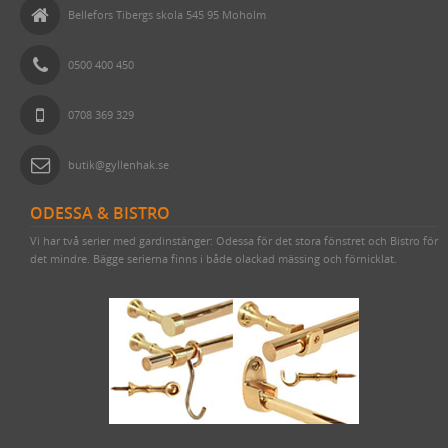
Bellefors Tibergs skola 545 95 Moholm
0500 400 450
0708 369 329
butik@gyllenhak.se
ODESSA & BISTRO
Vi har två serier med gardinstänger: Odessa för det stora fönstret och Bistro för
det mindre. Bägge serierna finns i både olackad mässing och förnicklat.