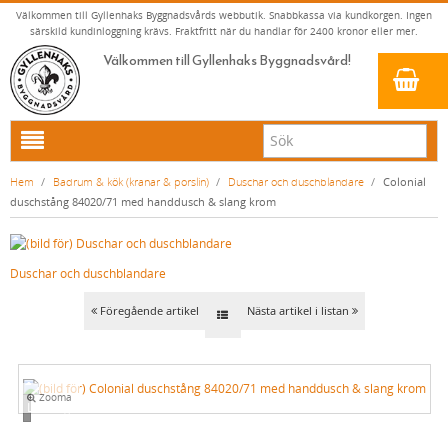
Välkommen till Gyllenhaks Byggnadsvårds webbutik. Snabbkassa via kundkorgen. Ingen
särskild kundinloggning krävs. Fraktfritt när du handlar för 2400 kronor eller mer.
Välkommen till Gyllenhaks Byggnadsvård!
HEM
Hem
/
Badrum & kök (kranar & porslin)
/
Duschar och duschblandare
/
Colonial
duschstång 84020/71 med handdusch & slang krom
NYA PRODUKTER
LINOLJEFÄRG & SLAMFÄRG MED MERA
Duschar och duschblandare
KLASSISKA KLÄDER
LINOLJEFÄRGER
BADRUM & KÖK (KRANAR & PORSLIN)
MATTA LINOLJEFÄRGER
RESISTANT WORK WEAR
VITA KULÖRER
Föregående artikel
Nästa artikel i listan
FALU RÖDFÄRG (SLAMFÄRGER)
STORVÄSTAR
KÖKSBLANDARE
GRÅ KULÖRER
KONSTNÄRSFÄRGER
VÄSTAR
TVÄTTSTÄLLSBLANDARE
GULA KULÖRER
Zooma
Loading...
LACK, LASYRER, FERNISSOR & OLJOR
BYXOR
BADKARSBLANDARE
RÖDA KULÖRER
VITT
LINOLJESÅPA OCH MÅLARTVÄTT
JACKOR, ANORAKER OCH BUSSARONGER
DUSCHAR OCH DUSCHBLANDARE
GRÖNA KULÖRER
GULT/ORANGE