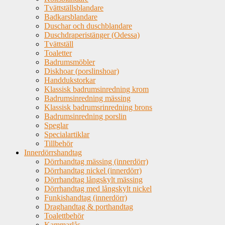
Tvättställsblandare
Badkarsblandare
Duschar och duschblandare
Duschdraperistänger (Odessa)
Tvättställ
Toaletter
Badrumsmöbler
Diskhoar (porslinshoar)
Handdukstorkar
Klassisk badrumsinredning krom
Badrumsinredning mässing
Klassisk badrumsrinredning brons
Badrumsinredning porslin
Speglar
Specialartiklar
Tillbehör
Innerdörrshandtag
Dörrhandtag mässing (innerdörr)
Dörrhandtag nickel (innerdörr)
Dörrhandtag långskylt mässing
Dörrhandtag med långskylt nickel
Funkishandtag (innerdörr)
Draghandtag & porthandtag
Toalettbehör
Kammarlås