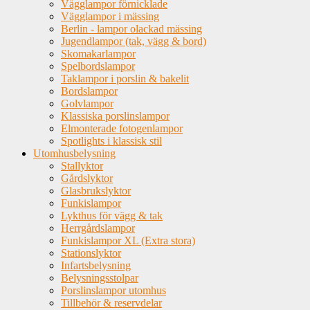
Vägglampor förnicklade
Vägglampor i mässing
Berlin - lampor olackad mässing
Jugendlampor (tak, vägg & bord)
Skomakarlampor
Spelbordslampor
Taklampor i porslin & bakelit
Bordslampor
Golvlampor
Klassiska porslinslampor
Elmonterade fotogenlampor
Spotlights i klassisk stil
Utomhusbelysning
Stallyktor
Gårdslyktor
Glasbrukslyktor
Funkislampor
Lykthus för vägg & tak
Herrgårdslampor
Funkislampor XL (Extra stora)
Stationslyktor
Infartsbelysning
Belysningsstolpar
Porslinslampor utomhus
Tillbehör & reservdelar