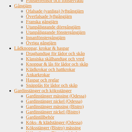
Fönsterremsor och fönstervadd
Gångjärn
Ofalsade (vanliga) lyftgångjärn
Överfalsade lyftgångjärn
Franska gångjärn
Utanpåliggande dörrgångjärn
Utanpåliggande fönstergångjärn
Innanfönstergångjärn
Övriga gångjärn
Lådknoppar, krokar & haspar
Draghandtag för lådor och skåp
Klassiska skålhandtag och vred
Knoppar & lås för lådor och skåp
Klädkrokar och hattkrokar
Ankarkrokar
Haspar och reglar
Snäpplås för lådor och skåp
Gardinstänger och köksstänger
Gardinstänger mässing (Odessa)
Gardinstänger nickel (Odessa)
Gardinstänger mässing (Bistro)
Gardinstänger nickel (Bistro)
Gardintillbehör
Köks- & klädstänger (Odessa)
Köksstänger (Bistro) mässing