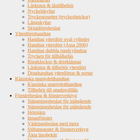
Låskistor & låstillbehör
Nyckelskyltar
Tryckesrosetter (tryckesbrickor)
Långskyltar
Skjutdörrsbeslag
Ytterdörrshandtag
Handtag ytterdörr oval cylinder
Handtag ytterdörr (Assa 2000)
Handtag dubbla rundcylindrar
Trycken för tillhållarlås
Ringklockor & dörrkläppar
Låskistor & tillbehör ytterdörr
Draghandtag ytterdörrar & portar
Klassiska spanjoletthandtag
Klassiska spanjoletthandtag
Tillbehör till smalprofillås
Fönsterbeslag & fönsterverktyg
Stängningsbeslag för inåtgående
Stängningsbeslag för utåtgående
Hörnjärn
Innanfönster
Vädringsbeslag med mera
Stiftapparater & fönsterverktyg
Äkta linoljekitt