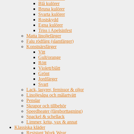
Blå kulörer
Bruna kulörer
Svarta kulörer
Rostskydd
Egna kulörer
Triss i Apelsinfest
Matta linoljefärger
Falu rödfärg (slamfärger)
Konstnärsfärger
Vitt
Gult/orange
Rött
Violett/blått
Grönt
Jordfärger
Svart
Lack, lasyrer, fernissor & oljor
Linoljesåpa och målartvätt
Penslar
Skrapor och tillbehör
Speedheater (färgborttagning)
Spackel & schellack
Limmer, krita, vax & annat
Klassiska kläder
Resistant Work Wear