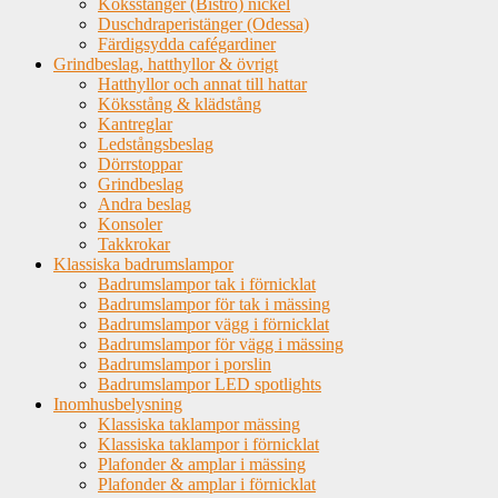
Köksstänger (Bistro) nickel
Duschdraperistänger (Odessa)
Färdigsydda cafégardiner
Grindbeslag, hatthyllor & övrigt
Hatthyllor och annat till hattar
Köksstång & klädstång
Kantreglar
Ledstångsbeslag
Dörrstoppar
Grindbeslag
Andra beslag
Konsoler
Takkrokar
Klassiska badrumslampor
Badrumslampor tak i förnicklat
Badrumslampor för tak i mässing
Badrumslampor vägg i förnicklat
Badrumslampor för vägg i mässing
Badrumslampor i porslin
Badrumslampor LED spotlights
Inomhusbelysning
Klassiska taklampor mässing
Klassiska taklampor i förnicklat
Plafonder & amplar i mässing
Plafonder & amplar i förnicklat