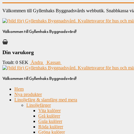
Välkommen till Gyllenhaks Byggnadsvårds webbutik. Snabbkassa via ku
Välkommen till Gyllenhaks Byggnadsvård!
Din varukorg
Totalt:
0 SEK
Ändra
Kassan
Välkommen till Gyllenhaks Byggnadsvård!
Hem
Nya produkter
Linoljefärg & slamfärg med mera
Linoljefärger
Vita kulörer
Grå kulörer
Gula kulörer
Röda kulörer
Gröna kulörer