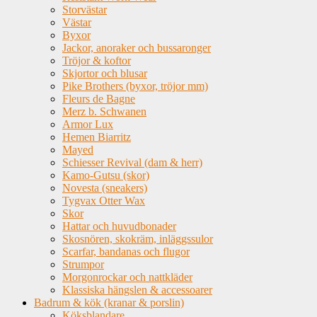
Storvästar
Västar
Byxor
Jackor, anoraker och bussaronger
Tröjor & koftor
Skjortor och blusar
Pike Brothers (byxor, tröjor mm)
Fleurs de Bagne
Merz b. Schwanen
Armor Lux
Hemen Biarritz
Mayed
Schiesser Revival (dam & herr)
Kamo-Gutsu (skor)
Novesta (sneakers)
Tygvax Otter Wax
Skor
Hattar och huvudbonader
Skosnören, skokräm, inläggssulor
Scarfar, bandanas och flugor
Strumpor
Morgonrockar och nattkläder
Klassiska hängslen & accessoarer
Badrum & kök (kranar & porslin)
Köksblandare