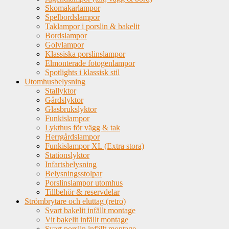
Skomakarlampor
Spelbordslampor
Taklampor i porslin & bakelit
Bordslampor
Golvlampor
Klassiska porslinslampor
Elmonterade fotogenlampor
Spotlights i klassisk stil
Utomhusbelysning
Stallyktor
Gårdslyktor
Glasbrukslyktor
Funkislampor
Lykthus för vägg & tak
Herrgårdslampor
Funkislampor XL (Extra stora)
Stationslyktor
Infartsbelysning
Belysningsstolpar
Porslinslampor utomhus
Tillbehör & reservdelar
Strömbrytare och eluttag (retro)
Svart bakelit infällt montage
Vit bakelit infällt montage
Svart porslin infällt montage