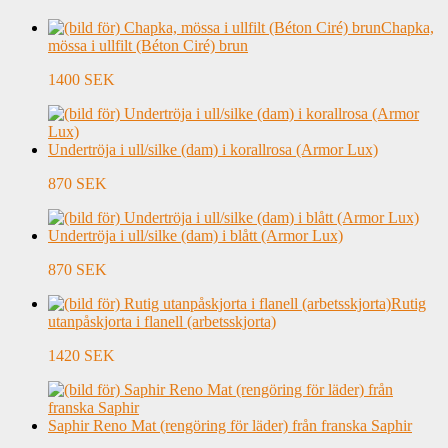
Chapka,
mössa i ullfilt (Béton Ciré) brun
1400 SEK
Undertröja i ull/silke (dam) i korallrosa (Armor Lux)
870 SEK
Undertröja i ull/silke (dam) i blått (Armor Lux)
870 SEK
Rutig
utanpåskjorta i flanell (arbetsskjorta)
1420 SEK
Saphir Reno Mat (rengöring för läder) från franska Saphir