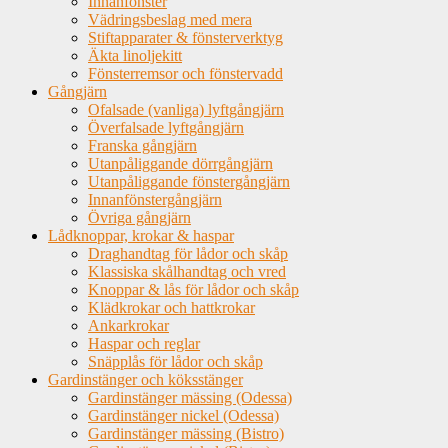
Innanfönster
Vädringsbeslag med mera
Stiftapparater & fönsterverktyg
Äkta linoljekitt
Fönsterremsor och fönstervadd
Gångjärn
Ofalsade (vanliga) lyftgångjärn
Överfalsade lyftgångjärn
Franska gångjärn
Utanpåliggande dörrgångjärn
Utanpåliggande fönstergångjärn
Innanfönstergångjärn
Övriga gångjärn
Lådknoppar, krokar & haspar
Draghandtag för lådor och skåp
Klassiska skålhandtag och vred
Knoppar & lås för lådor och skåp
Klädkrokar och hattkrokar
Ankarkrokar
Haspar och reglar
Snäpplås för lådor och skåp
Gardinstänger och köksstänger
Gardinstänger mässing (Odessa)
Gardinstänger nickel (Odessa)
Gardinstänger mässing (Bistro)