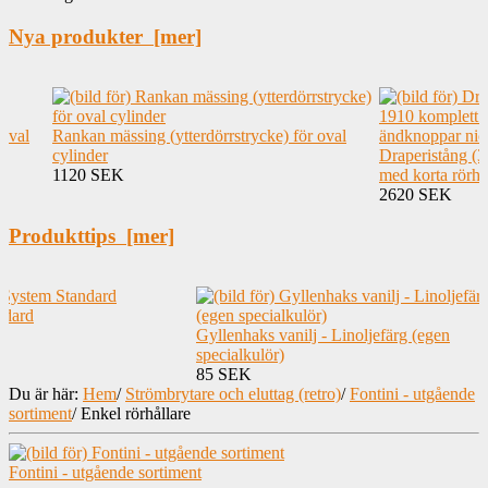
Nya produkter [mer]
 oval
Rankan mässing (ytterdörrstrycke) för oval
cylinder
Draperistång (
1120 SEK
med korta rörhå
2620 SEK
Produkttips [mer]
ndard
Gyllenhaks vanilj - Linoljefärg (egen
specialkulör)
85 SEK
Du är här:
Hem
/
Strömbrytare och eluttag (retro)
/
Fontini - utgående
sortiment
/
Enkel rörhållare
Fontini - utgående sortiment