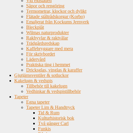
Vid eldstaden
Såpor och rengöring
Termometrar, klockor och dylikt
Flätade ståltrådskorgar (Korbo)
Emaljerat från Kockums Jernverk
Bleckplåt
Wilmas naturprodukter
Rakhyvlar & raktvålar
Trädgårdsredskap
Kaffebryggare med mera
För skrivbordet
Lädervård
Praktiska ting i hemmet
Dricksglas, vinglas & karaffer
Gjutjärnsventiler & sotluckor
Kakelugn & vedspis
Tillbehör till kakelugn
Vedhinkar & vedspistillbehör
Tapeter
Egna tapeter
Tapeter Lim & Handtryck
Tid & Rum
Kulturhistorisk bok
Två gånger Carl
Funkis