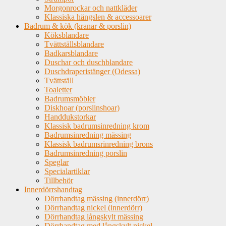
Morgonrockar och nattkläder
Klassiska hängslen & accessoarer
Badrum & kök (kranar & porslin)
Köksblandare
Tvättställsblandare
Badkarsblandare
Duschar och duschblandare
Duschdraperistänger (Odessa)
Tvättställ
Toaletter
Badrumsmöbler
Diskhoar (porslinshoar)
Handdukstorkar
Klassisk badrumsinredning krom
Badrumsinredning mässing
Klassisk badrumsrinredning brons
Badrumsinredning porslin
Speglar
Specialartiklar
Tillbehör
Innerdörrshandtag
Dörrhandtag mässing (innerdörr)
Dörrhandtag nickel (innerdörr)
Dörrhandtag långskylt mässing
Dörrhandtag med långskylt nickel