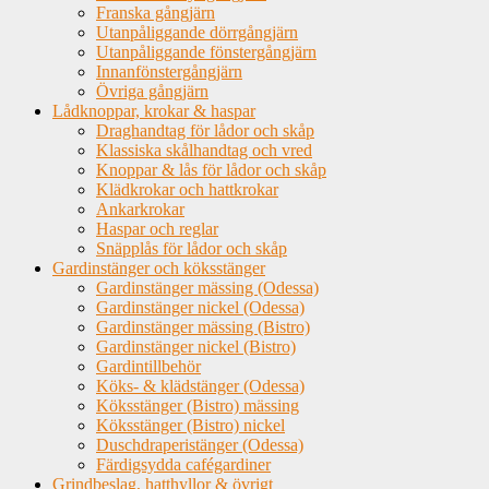
Franska gångjärn
Utanpåliggande dörrgångjärn
Utanpåliggande fönstergångjärn
Innanfönstergångjärn
Övriga gångjärn
Lådknoppar, krokar & haspar
Draghandtag för lådor och skåp
Klassiska skålhandtag och vred
Knoppar & lås för lådor och skåp
Klädkrokar och hattkrokar
Ankarkrokar
Haspar och reglar
Snäpplås för lådor och skåp
Gardinstänger och köksstänger
Gardinstänger mässing (Odessa)
Gardinstänger nickel (Odessa)
Gardinstänger mässing (Bistro)
Gardinstänger nickel (Bistro)
Gardintillbehör
Köks- & klädstänger (Odessa)
Köksstänger (Bistro) mässing
Köksstänger (Bistro) nickel
Duschdraperistänger (Odessa)
Färdigsydda cafégardiner
Grindbeslag, hatthyllor & övrigt