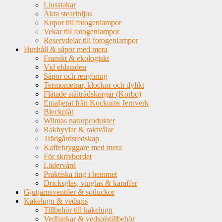
Ljusstakar
Äkta stearinljus
Kupor till fotogenlampor
Vekar till fotogenlampor
Reservdelar till fotogenlampor
Hushåll & såpor med mera
Franskt & ekologiskt
Vid eldstaden
Såpor och rengöring
Termometrar, klockor och dylikt
Flätade ståltrådskorgar (Korbo)
Emaljerat från Kockums Jernverk
Bleckplåt
Wilmas naturprodukter
Rakhyvlar & raktvålar
Trädgårdsredskap
Kaffebryggare med mera
För skrivbordet
Lädervård
Praktiska ting i hemmet
Dricksglas, vinglas & karaffer
Gjutjärnsventiler & sotluckor
Kakelugn & vedspis
Tillbehör till kakelugn
Vedhinkar & vedspistillbehör