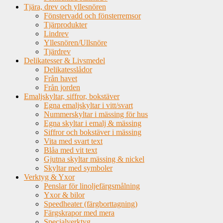
Tjära, drev och yllesnören
Fönstervadd och fönsterremsor
Tjärprodukter
Lindrev
Yllesnören/Ullsnöre
Tjärdrev
Delikatesser & Livsmedel
Delikatesslådor
Från havet
Från jorden
Emaljskyltar, siffror, bokstäver
Egna emaljskyltar i vitt/svart
Nummerskyltar i mässing för hus
Egna skyltar i emalj & mässing
Siffror och bokstäver i mässing
Vita med svart text
Blåa med vit text
Gjutna skyltar mässing & nickel
Skyltar med symboler
Verktyg & Yxor
Penslar för linoljefärgsmålning
Yxor & bilor
Speedheater (färgborttagning)
Färgskrapor med mera
Specialverktyg