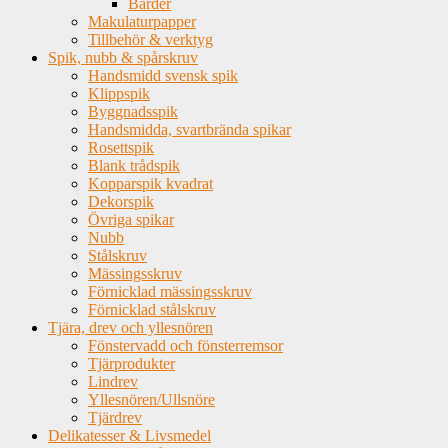
Bårder
Makulaturpapper
Tillbehör & verktyg
Spik, nubb & spårskruv
Handsmidd svensk spik
Klippspik
Byggnadsspik
Handsmidda, svartbrända spikar
Rosettspik
Blank trådspik
Kopparspik kvadrat
Dekorspik
Övriga spikar
Nubb
Stålskruv
Mässingsskruv
Förnicklad mässingsskruv
Förnicklad stålskruv
Tjära, drev och yllesnören
Fönstervadd och fönsterremsor
Tjärprodukter
Lindrev
Yllesnören/Ullsnöre
Tjärdrev
Delikatesser & Livsmedel