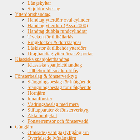
Långskyltar
Skjutdörrsbeslag
Ytterdörrshandtag
Handtag ytterdörr oval cylinder
Handtag ytterdörr (Assa 2000)
Handtag dubbla rundcylindrar
Trycken för tillhållarlås
Ringklockor & dörrkläppar
Låskistor & tillbehör ytterdörr
Draghandtag ytterdörrar & portar
Klassiska spanjoletthandtag
Klassiska spanjoletthandtag
Tillbehör till smalprofillås
Fönsterbeslag & fönsterverktyg
Stängningsbeslag för inåtgående
Stängningsbeslag för utåtgående
Hörnjärn
Innanfönster
Vädringsbeslag med mera
Stiftapparater & fönsterverktyg
Äkta linoljekitt
Fönsterremsor och fönstervadd
Gångjärn
Ofalsade (vanliga) lyftgångjärn
Överfalsade lyftgångjärn