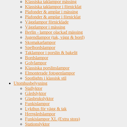
Klassiska taklampor mässing
Klassiska taklampor i förnicklat
Plafonder & amplar i mässing
Plafonder & amplar i förnicklat
Vägglampor förnicklade
Vägglampor i mässing
Berlin - lampor olackad mässing
Jugendlampor (tak, vägg & bord)
Skomakarlampor
Spelbordslampor
Taklampor i porslin & bakelit
Bordslampor
Golvlampor
Klassiska porslinslampor
Elmonterade fotogenlampor
Spotlights i klassisk stil
Utomhusbelysning
Stallyktor
Gårdslyktor
Glasbrukslyktor
Funkislampor
Lykthus för vägg & tak
Herrgårdslampor
Funkislampor XL (Extra stora)
Stationslyktor