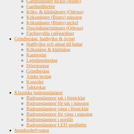
Gardinstänger nickel (Bistro)
Gardintillbehör
Köks- & klädstänger (Odessa)
Köksstänger (Bistro) mässing
Köksstänger (Bistro) nickel
Duschdraperistänger (Odessa)
Färdigsydda cafégardiner
Grindbeslag, hatthyllor & övrigt
Hatthyllor och annat till hattar
Köksstång & klädstång
Kantreglar
Ledstångsbeslag
Dörrstoppar
Grindbeslag
Andra beslag
Konsoler
Takkrokar
Klassiska badrumslampor
Badrumslampor tak i förnicklat
Badrumslampor för tak i mässing
Badrumslampor vägg i förnicklat
Badrumslampor för vägg i mässing
Badrumslampor i porslin
Badrumslampor LED spotlights
Inomhusbelysning