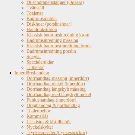
Duschdraperistänger (Odessa)
Tvättställ
Toaletter
Badrumsmöbler
Diskhoar (porslinshoar)
Handdukstorkar
Klassisk badrumsinredning krom
Badrumsinredning mässing
Klassisk badrumsrinredning brons
Badrumsinredning porslin
Speglar
Specialartiklar
Tillbehör
Innerdörrshandtag
Dörrhandtag mässing (innerdörr)
Dörrhandtag nickel (innerdörr)
Dörrhandtag långskylt mässing
Dörrhandtag med långskylt nickel
Funkishandtag (innerdörr)
Draghandtag & porthandtag
Toalettbehör
Kammarlås
Låskistor & låstillbehör
Nyckelskyltar
Tryckesrosetter (tryckesbrickor)