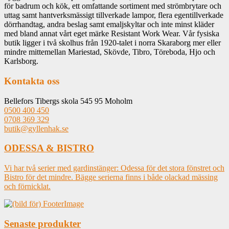
för badrum och kök, ett omfattande sortiment med strömbrytare och
uttag samt hantverksmässigt tillverkade lampor, flera egentillverkade
dörrhandtag, andra beslag samt emaljskyltar och inte minst kläder
med bland annat vårt eget märke Resistant Work Wear. Vår fysiska
butik ligger i två skolhus från 1920-talet i norra Skaraborg mer eller
mindre mittemellan Mariestad, Skövde, Tibro, Töreboda, Hjo och
Karlsborg.
Kontakta oss
Bellefors Tibergs skola 545 95 Moholm
0500 400 450
0708 369 329
butik@gyllenhak.se
ODESSA & BISTRO
Vi har två serier med gardinstänger: Odessa för det stora fönstret och
Bistro för det mindre. Bägge serierna finns i både olackad mässing
och förnicklat.
Senaste produkter