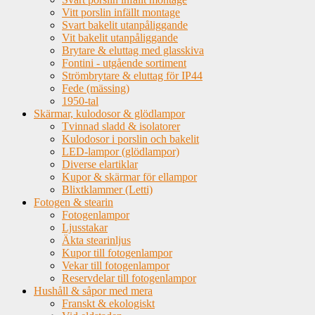
Vitt porslin infällt montage
Svart bakelit utanpåliggande
Vit bakelit utanpåliggande
Brytare & eluttag med glasskiva
Fontini - utgående sortiment
Strömbrytare & eluttag för IP44
Fede (mässing)
1950-tal
Skärmar, kulodosor & glödlampor
Tvinnad sladd & isolatorer
Kulodosor i porslin och bakelit
LED-lampor (glödlampor)
Diverse elartiklar
Kupor & skärmar för ellampor
Blixtklammer (Letti)
Fotogen & stearin
Fotogenlampor
Ljusstakar
Äkta stearinljus
Kupor till fotogenlampor
Vekar till fotogenlampor
Reservdelar till fotogenlampor
Hushåll & såpor med mera
Franskt & ekologiskt