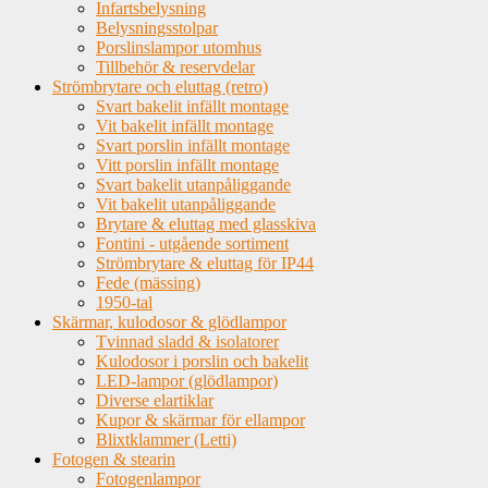
Infartsbelysning
Belysningsstolpar
Porslinslampor utomhus
Tillbehör & reservdelar
Strömbrytare och eluttag (retro)
Svart bakelit infällt montage
Vit bakelit infällt montage
Svart porslin infällt montage
Vitt porslin infällt montage
Svart bakelit utanpåliggande
Vit bakelit utanpåliggande
Brytare & eluttag med glasskiva
Fontini - utgående sortiment
Strömbrytare & eluttag för IP44
Fede (mässing)
1950-tal
Skärmar, kulodosor & glödlampor
Tvinnad sladd & isolatorer
Kulodosor i porslin och bakelit
LED-lampor (glödlampor)
Diverse elartiklar
Kupor & skärmar för ellampor
Blixtklammer (Letti)
Fotogen & stearin
Fotogenlampor