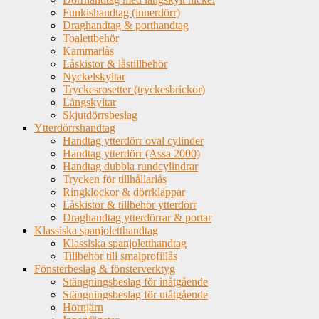
Funkishandtag (innerdörr)
Draghandtag & porthandtag
Toalettbehör
Kammarlås
Låskistor & låstillbehör
Nyckelskyltar
Tryckesrosetter (tryckesbrickor)
Långskyltar
Skjutdörrsbeslag
Ytterdörrshandtag
Handtag ytterdörr oval cylinder
Handtag ytterdörr (Assa 2000)
Handtag dubbla rundcylindrar
Trycken för tillhållarlås
Ringklockor & dörrkläppar
Låskistor & tillbehör ytterdörr
Draghandtag ytterdörrar & portar
Klassiska spanjoletthandtag
Klassiska spanjoletthandtag
Tillbehör till smalprofillås
Fönsterbeslag & fönsterverktyg
Stängningsbeslag för inåtgående
Stängningsbeslag för utåtgående
Hörnjärn