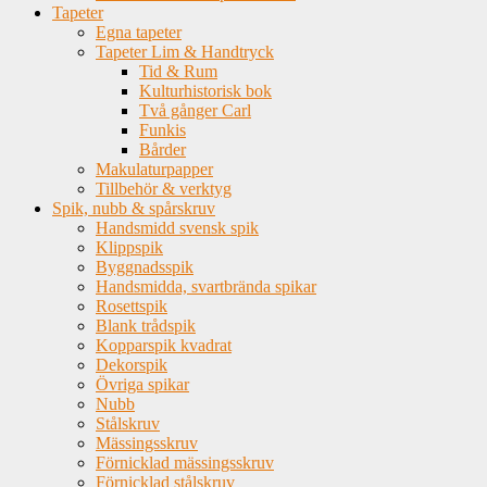
Tapeter
Egna tapeter
Tapeter Lim & Handtryck
Tid & Rum
Kulturhistorisk bok
Två gånger Carl
Funkis
Bårder
Makulaturpapper
Tillbehör & verktyg
Spik, nubb & spårskruv
Handsmidd svensk spik
Klippspik
Byggnadsspik
Handsmidda, svartbrända spikar
Rosettspik
Blank trådspik
Kopparspik kvadrat
Dekorspik
Övriga spikar
Nubb
Stålskruv
Mässingsskruv
Förnicklad mässingsskruv
Förnicklad stålskruv