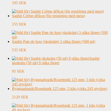
195 SEK
Saphir Créme délicat (för rengöring med mera)
155 SEK
Saphir Pate de luxe (skokräm) 3 olika färger (500 ml)
535 SEK
Saphir
skokräm (50 ml) 9 olika färger
95 SEK
Byggnadsspik/Rosettspik 125 mm, 5 kilo (cirka 245 stycken)
2120 SEK