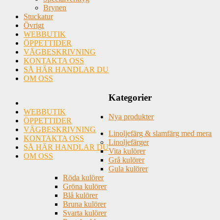
Brynen
Stuckatur
Övrigt
WEBBUTIK
ÖPPETTIDER
VÄGBESKRIVNING
KONTAKTA OSS
SÅ HÄR HANDLAR DU
OM OSS
Kategorier
WEBBUTIK
Nya produkter
ÖPPETTIDER
VÄGBESKRIVNING
Linoljefärg & slamfärg med mera
KONTAKTA OSS
Linoljefärger
SÅ HÄR HANDLAR DU
Vita kulörer
OM OSS
Grå kulörer
Gula kulörer
Röda kulörer
Gröna kulörer
Blå kulörer
Bruna kulörer
Svarta kulörer