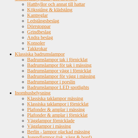
Hatthyllor och annat till hattar
Köksstång & klädstång
Kantreglar
Ledstångsbeslag
Dörrstoppar
Grindbeslag
Andra beslag
Konsoler
Takkrokar
Klassiska badrumslampor
Badrumslampor tak i förnicklat
Badrumslampor för tak i mässing
Badrumslampor vägg i förnicklat
Badrumslampor för vägg i mässing
Badrumslampor i porslin
Badrumslampor LED spotlights
Inomhusbelysning
Klassiska taklampor mässing
Klassiska taklampor i förnicklat
Plafonder & amplar i mässing
Plafonder & amplar i förnicklat
Vägglampor förnicklade
Vägglampor i mässing
Berlin - lampor olackad mässing
Jugendlampor (tak, vägg & bord)