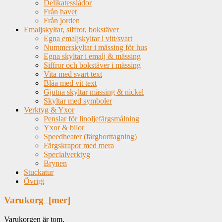
Delikatesslådor
Från havet
Från jorden
Emaljskyltar, siffror, bokstäver
Egna emaljskyltar i vitt/svart
Nummerskyltar i mässing för hus
Egna skyltar i emalj & mässing
Siffror och bokstäver i mässing
Vita med svart text
Blåa med vit text
Gjutna skyltar mässing & nickel
Skyltar med symboler
Verktyg & Yxor
Penslar för linoljefärgsmålning
Yxor & bilor
Speedheater (färgborttagning)
Färgskrapor med mera
Specialverktyg
Brynen
Stuckatur
Övrigt
Varukorg [mer]
Varukorgen är tom.