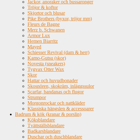
Jackor, anoraker och bussaronger
Tröjor & koftor
Skjortor och blusar
Pike Brothers (byxor, tröjor mm)
Fleurs de Bagne
Merz b. Schwanen
Armor Lux
Hemen Biarritz
Mayed
Schiesser Revival (dam & herr)
Kamo-Gutsu (skor)
Novesta (sneakers)
Tygvax Otter Wax
Skor
Hattar och huvudbonader
Skosnören, skokräm, inläggssulor
Scarfar, bandanas och flugor
Strumpor
Morgonrockar och nattkläder
Klassiska hängslen & accessoarer
Badrum & kök (kranar & porslin)
Köksblandare
Tvättställsblandare
Badkarsblandare
Duschar och duschblandare