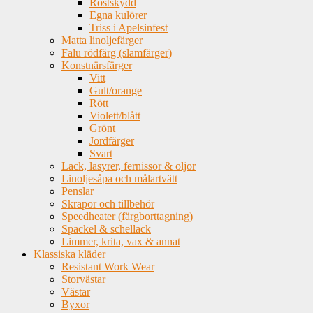
Rostskydd
Egna kulörer
Triss i Apelsinfest
Matta linoljefärger
Falu rödfärg (slamfärger)
Konstnärsfärger
Vitt
Gult/orange
Rött
Violett/blått
Grönt
Jordfärger
Svart
Lack, lasyrer, fernissor & oljor
Linoljesåpa och målartvätt
Penslar
Skrapor och tillbehör
Speedheater (färgborttagning)
Spackel & schellack
Limmer, krita, vax & annat
Klassiska kläder
Resistant Work Wear
Storvästar
Västar
Byxor