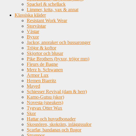
Spackel & schellack
Limmer, krita, vax & annat
Klassiska kläder
Resistant Work Wear
Storvästar
Västar
Byxor
Jackor, anoraker och bussaronger
Tröjor & koftor
Skjortor och blusar
Pike Brothers (byxor, tröjor mm)
Fleurs de Bagne
Merz b. Schwanen
Armor Lux
Hemen Biarritz
Mayed
Schiesser Revival (dam & herr)
Kamo-Gutsu (skor)
Novesta (sneakers)
Tygvax Otter Wax
Skor
Hattar och huvudbonader
Skosnören, skokräm, inläggssulor
Scarfar, bandanas och flugor
Strumpor