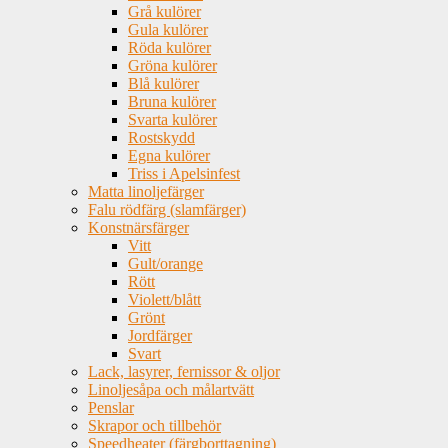
Grå kulörer
Gula kulörer
Röda kulörer
Gröna kulörer
Blå kulörer
Bruna kulörer
Svarta kulörer
Rostskydd
Egna kulörer
Triss i Apelsinfest
Matta linoljefärger
Falu rödfärg (slamfärger)
Konstnärsfärger
Vitt
Gult/orange
Rött
Violett/blått
Grönt
Jordfärger
Svart
Lack, lasyrer, fernissor & oljor
Linoljesåpa och målartvätt
Penslar
Skrapor och tillbehör
Speedheater (färgborttagning)