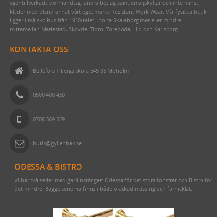
egentillverkade dörrhandtag, andra beslag samt emaljskyltar och inte minst
kläder med bland annat vårt eget märke Resistant Work Wear. Vår fysiska butik
ligger i två skolhus från 1920-talet i norra Skaraborg mer eller mindre
mittemellan Mariestad, Skövde, Tibro, Töreboda, Hjo och Karlsborg.
KONTAKTA OSS
Bellefors Tibergs skola 545 95 Moholm
0500 400 450
0708 369 329
butik@gyllenhak.se
ODESSA & BISTRO
Vi har två serier med gardinstänger: Odessa för det stora fönstret och Bistro för
det mindre. Bägge serierna finns i både olackad mässing och förnicklat.