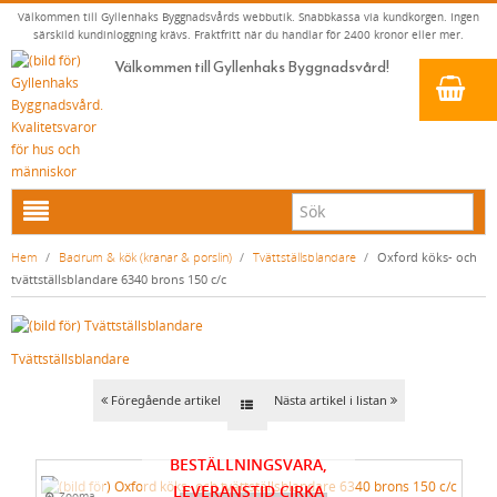
Välkommen till Gyllenhaks Byggnadsvårds webbutik. Snabbkassa via kundkorgen. Ingen
särskild kundinloggning krävs. Fraktfritt när du handlar för 2400 kronor eller mer.
Välkommen till Gyllenhaks Byggnadsvård!
HEM
Hem
/
Badrum & kök (kranar & porslin)
/
Tvättställsblandare
/
Oxford köks- och
tvättställsblandare 6340 brons 150 c/c
NYA PRODUKTER
LINOLJEFÄRG & SLAMFÄRG MED MERA
Tvättställsblandare
KLASSISKA KLÄDER
LINOLJEFÄRGER
BADRUM & KÖK (KRANAR & PORSLIN)
MATTA LINOLJEFÄRGER
RESISTANT WORK WEAR
VITA KULÖRER
Föregående artikel
Nästa artikel i listan
FALU RÖDFÄRG (SLAMFÄRGER)
STORVÄSTAR
KÖKSBLANDARE
GRÅ KULÖRER
BESTÄLLNINGSVARA,
KONSTNÄRSFÄRGER
VÄSTAR
TVÄTTSTÄLLSBLANDARE
GULA KULÖRER
LEVERANSTID CIRKA
Zooma