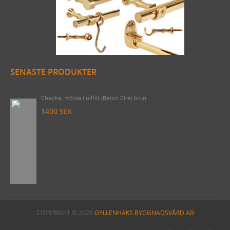
SENASTE PRODUKTER
Byggnadsspik/Rosettspik 125 mm, 1 kilo (cirka 49 stycken)
425 SEK
Chapka, mössa i ullfilt (Béton Ciré) brun
1400 SEK
COPYRIGHT © 2026
GYLLENHAKS BYGGNADSVÅRD AB