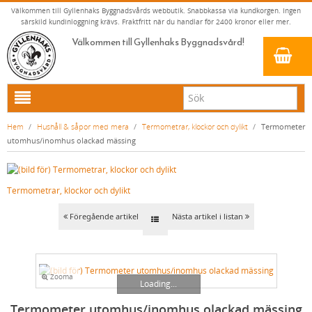
Välkommen till Gyllenhaks Byggnadsvårds webbutik. Snabbkassa via kundkorgen. Ingen
särskild kundinloggning krävs. Fraktfritt när du handlar för 2400 kronor eller mer.
Välkommen till Gyllenhaks Byggnadsvård!
HEM
Hem
/
Hushåll & såpor med mera
/
Termometrar, klockor och dylikt
/
Termometer
utomhus/inomhus olackad mässing
NYA PRODUKTER
LINOLJEFÄRG & SLAMFÄRG MED MERA
Termometrar, klockor och dylikt
KLASSISKA KLÄDER
LINOLJEFÄRGER
BADRUM & KÖK (KRANAR & PORSLIN)
MATTA LINOLJEFÄRGER
RESISTANT WORK WEAR
VITA KULÖRER
Föregående artikel
Nästa artikel i listan
INNERDÖRRSHANDTAG
FALU RÖDFÄRG (SLAMFÄRGER)
STORVÄSTAR
KÖKSBLANDARE
GRÅ KULÖRER
YTTERDÖRRSHANDTAG
KONSTNÄRSFÄRGER
VÄSTAR
TVÄTTSTÄLLSBLANDARE
DÖRRHANDTAG MÄSSING (INNERDÖRR)
GULA KULÖRER
Zooma
KLASSISKA SPANJOLETTHANDTAG
LACK, LASYRER, FERNISSOR & OLJOR
BYXOR
BADKARSBLANDARE
DÖRRHANDTAG NICKEL (INNERDÖRR)
HANDTAG YTTERDÖRR OVAL CYLINDER
RÖDA KULÖRER
VITT
Loading...
Termometer utomhus/inomhus olackad mässing
FÖNSTERBESLAG & FÖNSTERVERKTYG
LINOLJESÅPA OCH MÅLARTVÄTT
JACKOR, ANORAKER OCH BUSSARONGER
DUSCHAR OCH DUSCHBLANDARE
DÖRRHANDTAG LÅNGSKYLT MÄSSING
HANDTAG YTTERDÖRR (ASSA 2000)
KLASSISKA SPANJOLETTHANDTAG
GRÖNA KULÖRER
GULT/ORANGE