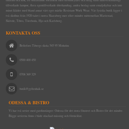
DRICKSGLAS, VINGLAS & KARAFFER
tillverkade lampor, flera egentillverkade dörrhandtag, andra beslag samt emaljskyltar och inte
minst kläder med bland annat vårt eget märke Resistant Work Wear. Vår fysiska butik ligger i
GJUTJÄRNSVENTILER & SOTLUCKOR
två skolhus från 1920-talet i norra Skaraborg mer eller mindre mittemellan Mariestad,
KAKELUGN & VEDSPIS
Skövde, Tibro, Töreboda, Hjo och Karlsborg.
TAPETER
TILLBEHÖR TILL KAKELUGN
KONTAKTA OSS
SPIK, NUBB & SPÅRSKRUV
VEDHINKAR & VEDSPISTILLBEHÖR
EGNA TAPETER
Bellefors Tibergs skola 545 95 Moholm
TJÄRA, DREV OCH YLLESNÖREN
TAPETER LIM & HANDTRYCK
HANDSMIDD SVENSK SPIK
DELIKATESSER & LIVSMEDEL
MAKULATURPAPPER
KLIPPSPIK
FÖNSTERVADD OCH FÖNSTERREMSOR
TID & RUM
0500 400 450
EMALJSKYLTAR, SIFFROR, BOKSTÄVER
TILLBEHÖR & VERKTYG
BYGGNADSSPIK
TJÄRPRODUKTER
DELIKATESSLÅDOR
KULTURHISTORISK BOK
0708 369 329
VERKTYG & YXOR
HANDSMIDDA, SVARTBRÄNDA SPIKAR
LINDREV
FRÅN HAVET
EGNA EMALJSKYLTAR I VITT/SVART
TVÅ GÅNGER CARL
STUCKATUR
ROSETTSPIK
YLLESNÖREN/ULLSNÖRE
FRÅN JORDEN
NUMMERSKYLTAR I MÄSSING FÖR HUS
PENSLAR FÖR LINOLJEFÄRGSMÅLNING
FUNKIS
butik@gyllenhak.se
ÖVRIGT
BLANK TRÅDSPIK
TJÄRDREV
EGNA SKYLTAR I EMALJ & MÄSSING
YXOR & BILOR
BÅRDER
ODESSA & BISTRO
WEBBUTIK
KOPPARSPIK KVADRAT
SIFFROR OCH BOKSTÄVER I MÄSSING
SPEEDHEATER (FÄRGBORTTAGNING)
Vi har två serier med gardinstänger: Odessa för det stora fönstret och Bistro för det mindre.
ÖPPETTIDER
DEKORSPIK
VITA MED SVART TEXT
FÄRGSKRAPOR MED MERA
Bägge serierna finns i både olackad mässing och förnicklat.
VÄGBESKRIVNING
ÖVRIGA SPIKAR
BLÅA MED VIT TEXT
SPECIALVERKTYG