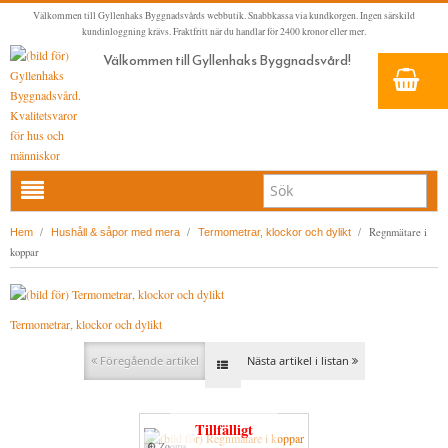
Välkommen till Gyllenhaks Byggnadsvårds webbutik. Snabbkassa via kundkorgen. Ingen särskild
kundinloggning krävs. Fraktfritt när du handlar för 2400 kronor eller mer.
Välkommen till Gyllenhaks Byggnadsvård!
HEM
/
/
/
Regnmätare i
Hem
Hushåll & såpor med mera
Termometrar, klockor och dylikt
koppar
NYA PRODUKTER
LINOLJEFÄRG & SLAMFÄRG MED MERA
Termometrar, klockor och dylikt
KLASSISKA KLÄDER
LINOLJEFÄRGER
BADRUM & KÖK (KRANAR & PORSLIN)
MATTA LINOLJEFÄRGER
RESISTANT WORK WEAR
VITA KULÖRER
Föregående artikel
Nästa artikel i listan
INNERDÖRRSHANDTAG
FALU RÖDFÄRG (SLAMFÄRGER)
STORVÄSTAR
KÖKSBLANDARE
GRÅ KULÖRER
YTTERDÖRRSHANDTAG
KONSTNÄRSFÄRGER
VÄSTAR
TVÄTTSTÄLLSBLANDARE
DÖRRHANDTAG MÄSSING (INNERDÖRR)
GULA KULÖRER
Tillfälligt
Zooma