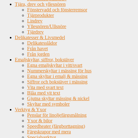
Tjära, drev och yllesnören
Fönstervadd och fönsterremsor
Tjärprodukter
Lindrev
Yllesnören/Ullsnöre
Tjärdrev
Delikatesser & Livsmedel
Delikatesslådor
Från havet
Från jorden
Emaljskyltar, siffror, bokstäver
Egna emaljskyltar i vitt/svart
Nummerskyltar i mässing för hus
Egna skyltar i emalj & mässing
Siffror och bokstäver i mässing
Vita med svart text
Blåa med vit text
Gjutna skyltar mässing & nickel
Skyltar med symboler
Verktyg & Yxor
Penslar för linoljefärgsmålning
Yxor & bilor
Speedheater (färgborttagning)
Färgskrapor med mera
Specialverktyg