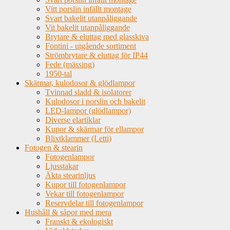
Vitt porslin infällt montage
Svart bakelit utanpåliggande
Vit bakelit utanpåliggande
Brytare & eluttag med glasskiva
Fontini - utgående sortiment
Strömbrytare & eluttag för IP44
Fede (mässing)
1950-tal
Skärmar, kulodosor & glödlampor
Tvinnad sladd & isolatorer
Kulodosor i porslin och bakelit
LED-lampor (glödlampor)
Diverse elartiklar
Kupor & skärmar för ellampor
Blixtklammer (Letti)
Fotogen & stearin
Fotogenlampor
Ljusstakar
Äkta stearinljus
Kupor till fotogenlampor
Vekar till fotogenlampor
Reservdelar till fotogenlampor
Hushåll & såpor med mera
Franskt & ekologiskt