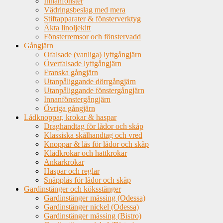
Innanfönster
Vädringsbeslag med mera
Stiftapparater & fönsterverktyg
Äkta linoljekitt
Fönsterremsor och fönstervadd
Gångjärn
Ofalsade (vanliga) lyftgångjärn
Överfalsade lyftgångjärn
Franska gångjärn
Utanpåliggande dörrgångjärn
Utanpåliggande fönstergångjärn
Innanfönstergångjärn
Övriga gångjärn
Lådknoppar, krokar & haspar
Draghandtag för lådor och skåp
Klassiska skålhandtag och vred
Knoppar & lås för lådor och skåp
Klädkrokar och hattkrokar
Ankarkrokar
Haspar och reglar
Snäpplås för lådor och skåp
Gardinstänger och köksstänger
Gardinstänger mässing (Odessa)
Gardinstänger nickel (Odessa)
Gardinstänger mässing (Bistro)