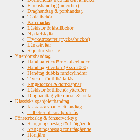
Funkishandtag (innerdörr)
Draghandtag & porthandtag
Toalettbehör
Kammarlås
Låskistor & låstillbehör
Nyckelskyltar
Tryckesrosetter (tryckesbrickor)
Långskyltar
Skjutdörrsbeslag
Ytterdörrshandtag
Handtag ytterdörr oval cylinder
Handtag ytterdörr (Assa 2000)
Handtag dubbla rundcylindrar
Trycken för tillhållarlås
Ringklockor & dörrkläppar
Låskistor & tillbehör ytterdörr
Draghandtag ytterdörrar & portar
Klassiska spanjoletthandtag
Klassiska spanjoletthandtag
Tillbehör till smalprofillås
Fönsterbeslag & fönsterverktyg
Stängningsbeslag för inåtgående
Stängningsbeslag för utåtgående
Hörnjärn