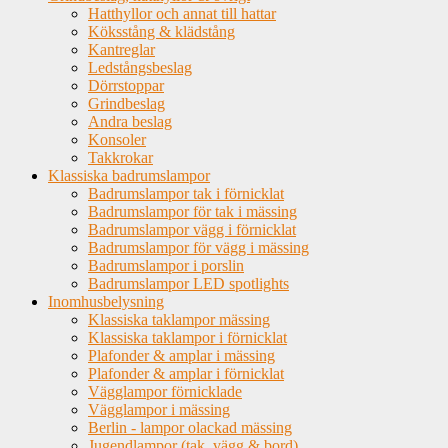
Hatthyllor och annat till hattar
Köksstång & klädstång
Kantreglar
Ledstångsbeslag
Dörrstoppar
Grindbeslag
Andra beslag
Konsoler
Takkrokar
Klassiska badrumslampor
Badrumslampor tak i förnicklat
Badrumslampor för tak i mässing
Badrumslampor vägg i förnicklat
Badrumslampor för vägg i mässing
Badrumslampor i porslin
Badrumslampor LED spotlights
Inomhusbelysning
Klassiska taklampor mässing
Klassiska taklampor i förnicklat
Plafonder & amplar i mässing
Plafonder & amplar i förnicklat
Vägglampor förnicklade
Vägglampor i mässing
Berlin - lampor olackad mässing
Jugendlampor (tak, vägg & bord)