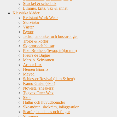
Spackel & schellack
Limmer, krita, vax & annat
Klassiska kläder
Resistant Work Wear
Storvästar
Västar
Byxor
Jackor, anoraker och bussaronger
Tröjor & koftor
Skjortor och blusar
Pike Brothers (byxor, tröjor mm)
Fleurs de Bagne
Merz b. Schwanen
Armor Lux
Hemen Biarritz
Mayed
Schiesser Revival (dam & herr)
Kamo-Gutsu (skor)
Novesta (sneakers)
Tygvax Otter Wax
Skor
Hattar och huvudbonader
Skosnören, skokräm, inläggssulor
Scarfar, bandanas och flugor
Strumpor