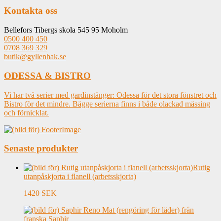
Kontakta oss
Bellefors Tibergs skola 545 95 Moholm
0500 400 450
0708 369 329
butik@gyllenhak.se
ODESSA & BISTRO
Vi har två serier med gardinstänger: Odessa för det stora fönstret och
Bistro för det mindre. Bägge serierna finns i både olackad mässing
och förnicklat.
Senaste produkter
Rutig
utanpåskjorta i flanell (arbetsskjorta)
1420 SEK