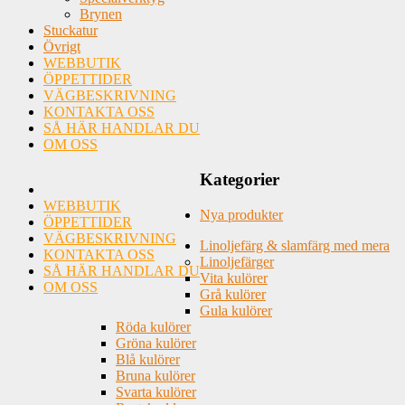
Brynen
Stuckatur
Övrigt
WEBBUTIK
ÖPPETTIDER
VÄGBESKRIVNING
KONTAKTA OSS
SÅ HÄR HANDLAR DU
OM OSS
Kategorier
WEBBUTIK
Nya produkter
ÖPPETTIDER
VÄGBESKRIVNING
Linoljefärg & slamfärg med mera
KONTAKTA OSS
Linoljefärger
SÅ HÄR HANDLAR DU
Vita kulörer
OM OSS
Grå kulörer
Gula kulörer
Röda kulörer
Gröna kulörer
Blå kulörer
Bruna kulörer
Svarta kulörer