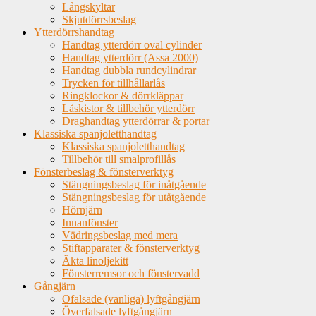
Långskyltar
Skjutdörrsbeslag
Ytterdörrshandtag
Handtag ytterdörr oval cylinder
Handtag ytterdörr (Assa 2000)
Handtag dubbla rundcylindrar
Trycken för tillhållarlås
Ringklockor & dörrkläppar
Låskistor & tillbehör ytterdörr
Draghandtag ytterdörrar & portar
Klassiska spanjoletthandtag
Klassiska spanjoletthandtag
Tillbehör till smalprofillås
Fönsterbeslag & fönsterverktyg
Stängningsbeslag för inåtgående
Stängningsbeslag för utåtgående
Hörnjärn
Innanfönster
Vädringsbeslag med mera
Stiftapparater & fönsterverktyg
Äkta linoljekitt
Fönsterremsor och fönstervadd
Gångjärn
Ofalsade (vanliga) lyftgångjärn
Överfalsade lyftgångjärn