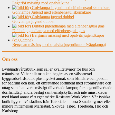
Lagerlöf mässing med opalvit kupa
Golvlampa Jugend med elfenbensgul skomakare
Golvlampa jugend dubbel
Dubbel jugendlampa med elfenbensgula glas
Bergman mässing med opalvita jugendkupor (vägglampa)
Om oss
Byggnadsvårdsbutik som säljer kvalitetsvaror för hus och
människor. Vi har allt man kan begära av en välsorterad
byggnadsvårdsbutik plus mycket annat, som blandare och porslin
för badrum och kök, ett omfattande sortiment med strömbrytare och
uttag samt hantverksmässigt tillverkade lampor, flera egentillverkade
dörrhandtag, andra beslag samt emaljskyltar och inte minst kläder
med bland annat vårt eget märke Resistant Work Wear. Vår fysiska
butik ligger i två skolhus från 1920-talet i norra Skaraborg mer eller
mindre mittemellan Mariestad, Skövde, Tibro, Töreboda, Hjo och
Karlsborg.