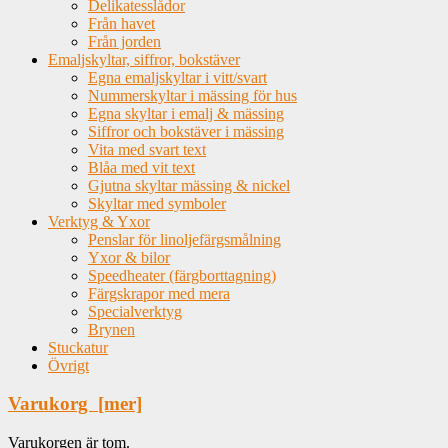
Delikatesslådor
Från havet
Från jorden
Emaljskyltar, siffror, bokstäver
Egna emaljskyltar i vitt/svart
Nummerskyltar i mässing för hus
Egna skyltar i emalj & mässing
Siffror och bokstäver i mässing
Vita med svart text
Blåa med vit text
Gjutna skyltar mässing & nickel
Skyltar med symboler
Verktyg & Yxor
Penslar för linoljefärgsmålning
Yxor & bilor
Speedheater (färgborttagning)
Färgskrapor med mera
Specialverktyg
Brynen
Stuckatur
Övrigt
Varukorg [mer]
Varukorgen är tom.