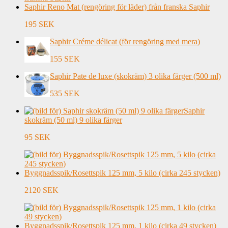
Saphir Reno Mat (rengöring för läder) från franska Saphir
195 SEK
Saphir Créme délicat (för rengöring med mera)
155 SEK
Saphir Pate de luxe (skokräm) 3 olika färger (500 ml)
535 SEK
Saphir
skokräm (50 ml) 9 olika färger
95 SEK
Byggnadsspik/Rosettspik 125 mm, 5 kilo (cirka 245 stycken)
2120 SEK
Byggnadsspik/Rosettspik 125 mm, 1 kilo (cirka 49 stycken)