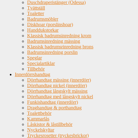
Duschdraperistänger (Odessa)
Tvättställ
Toaletter
Badrumsmöbler
Diskhoar (porslinshoar)
Handdukstorkar
Klassisk badrumsinredning krom
Badrumsinredning mässing
Klassisk badrumsrinredning brons
Badrumsinredning porslin
Speglar
Specialartiklar
Tillbehör
Innerdörrshandtag
Dörrhandtag mässing (innerdörr)
Dörrhandtag nickel (innerdörr)
Dörrhandtag långskylt mässing
Dörrhandtag med långskylt nickel
Funkishandtag (innerdörr)
Draghandtag & porthandtag
Toalettbehör
Kammarlås
Låskistor & låstillbehör
Nyckelskyltar
Tryckesrosetter (tryckesbrickor)