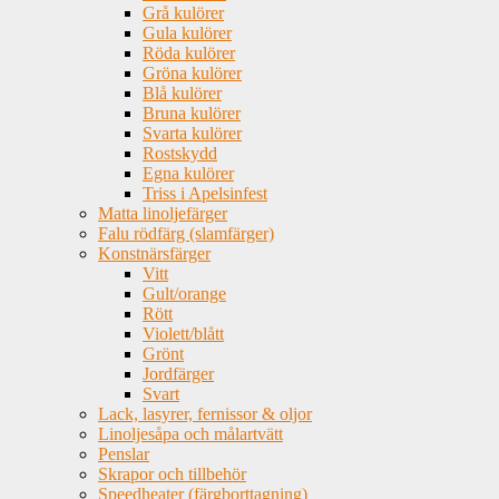
Grå kulörer
Gula kulörer
Röda kulörer
Gröna kulörer
Blå kulörer
Bruna kulörer
Svarta kulörer
Rostskydd
Egna kulörer
Triss i Apelsinfest
Matta linoljefärger
Falu rödfärg (slamfärger)
Konstnärsfärger
Vitt
Gult/orange
Rött
Violett/blått
Grönt
Jordfärger
Svart
Lack, lasyrer, fernissor & oljor
Linoljesåpa och målartvätt
Penslar
Skrapor och tillbehör
Speedheater (färgborttagning)