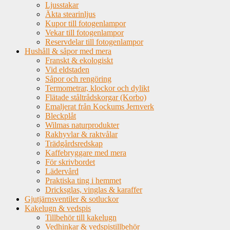
Ljusstakar
Äkta stearinljus
Kupor till fotogenlampor
Vekar till fotogenlampor
Reservdelar till fotogenlampor
Hushåll & såpor med mera
Franskt & ekologiskt
Vid eldstaden
Såpor och rengöring
Termometrar, klockor och dylikt
Flätade ståltrådskorgar (Korbo)
Emaljerat från Kockums Jernverk
Bleckplåt
Wilmas naturprodukter
Rakhyvlar & raktvålar
Trädgårdsredskap
Kaffebryggare med mera
För skrivbordet
Lädervård
Praktiska ting i hemmet
Dricksglas, vinglas & karaffer
Gjutjärnsventiler & sotluckor
Kakelugn & vedspis
Tillbehör till kakelugn
Vedhinkar & vedspistillbehör