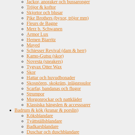
Jackor, anoraker och bussaronger
Tröjor & koftor
Skjortor och blusar
Pike Brothers (byxor, tröjor mm)
Fleurs de Bagne
Merz b. Schwanen
Armor Lux
Hemen Biarritz
Mayed
Schiesser Revival (dam & herr)
Kamo-Gutsu (skor)
Novesta (sneakers)
Tygvax Otter Wax
Skor
Hattar och huvudbonader
Skosnören, skokräm, inläggssulor
Scarfar, bandanas och flugor
Strumpor
Morgonrockar och nattkläder
Klassiska hängslen & accessoarer
Badrum & kök (kranar & porslin)
Köksblandare
Tvättställsblandare
Badkarsblandare
Duschar och duschblandare