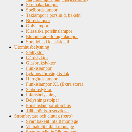
Skomakarlampor
Spelbordslampor
Taklampor i porslin & bakelit
Bordslampor
Golvlampor
Klassiska porslinslampor
Elmonterade fotogenlampor
Spotlights i klassisk stil
Utomhusbelysning
Stallyktor
Gårdslyktor
Glasbrukslyktor
Funkislampor
Lykthus för vägg & tak
Herrgårdslampor
Funkislampor XL (Extra stora)
Stationslyktor
Infartsbelysning
Belysningsstolpar
Porslinslampor utomhus
Tillbehör & reservdelar
Strömbrytare och eluttag (retro)
Svart bakelit infällt montage
Vit bakelit infällt montage
Svart porslin infällt montage