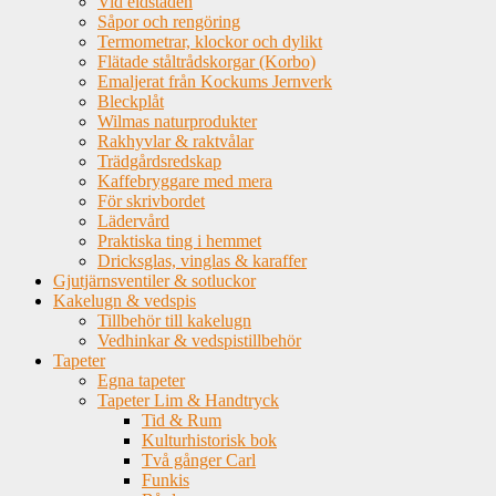
Vid eldstaden
Såpor och rengöring
Termometrar, klockor och dylikt
Flätade ståltrådskorgar (Korbo)
Emaljerat från Kockums Jernverk
Bleckplåt
Wilmas naturprodukter
Rakhyvlar & raktvålar
Trädgårdsredskap
Kaffebryggare med mera
För skrivbordet
Lädervård
Praktiska ting i hemmet
Dricksglas, vinglas & karaffer
Gjutjärnsventiler & sotluckor
Kakelugn & vedspis
Tillbehör till kakelugn
Vedhinkar & vedspistillbehör
Tapeter
Egna tapeter
Tapeter Lim & Handtryck
Tid & Rum
Kulturhistorisk bok
Två gånger Carl
Funkis