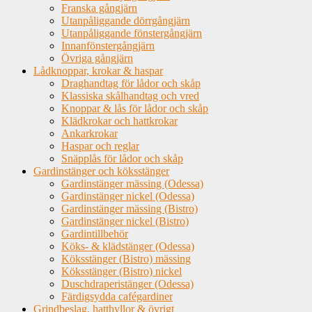
Franska gångjärn
Utanpåliggande dörrgångjärn
Utanpåliggande fönstergångjärn
Innanfönstergångjärn
Övriga gångjärn
Lådknoppar, krokar & haspar
Draghandtag för lådor och skåp
Klassiska skålhandtag och vred
Knoppar & lås för lådor och skåp
Klädkrokar och hattkrokar
Ankarkrokar
Haspar och reglar
Snäpplås för lådor och skåp
Gardinstänger och köksstänger
Gardinstänger mässing (Odessa)
Gardinstänger nickel (Odessa)
Gardinstänger mässing (Bistro)
Gardinstänger nickel (Bistro)
Gardintillbehör
Köks- & klädstänger (Odessa)
Köksstänger (Bistro) mässing
Köksstänger (Bistro) nickel
Duschdraperistänger (Odessa)
Färdigsydda cafégardiner
Grindbeslag, hatthyllor & övrigt