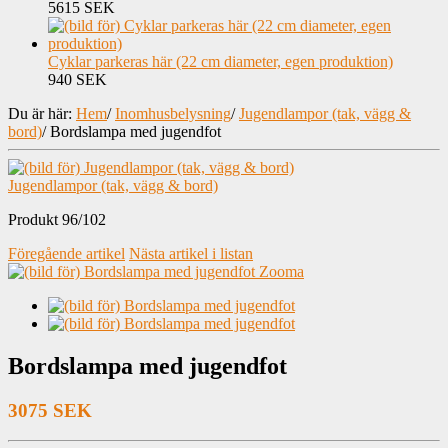
5615 SEK
Cyklar parkeras här (22 cm diameter, egen produktion)
940 SEK
Du är här:
Hem
/
Inomhusbelysning
/
Jugendlampor (tak, vägg &
bord)
/
Bordslampa med jugendfot
Jugendlampor (tak, vägg & bord)
Produkt 96/102
Föregående artikel
Nästa artikel i listan
Zooma
Bordslampa med jugendfot
3075 SEK