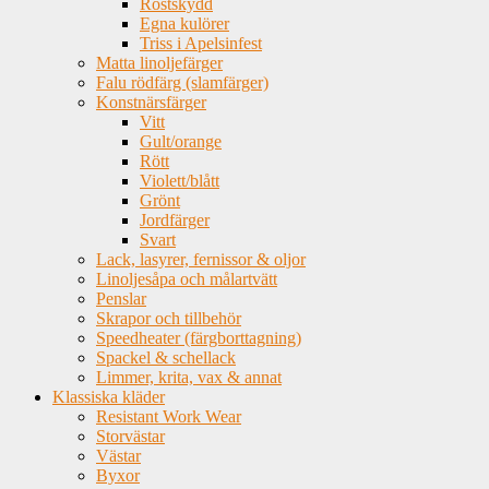
Rostskydd
Egna kulörer
Triss i Apelsinfest
Matta linoljefärger
Falu rödfärg (slamfärger)
Konstnärsfärger
Vitt
Gult/orange
Rött
Violett/blått
Grönt
Jordfärger
Svart
Lack, lasyrer, fernissor & oljor
Linoljesåpa och målartvätt
Penslar
Skrapor och tillbehör
Speedheater (färgborttagning)
Spackel & schellack
Limmer, krita, vax & annat
Klassiska kläder
Resistant Work Wear
Storvästar
Västar
Byxor