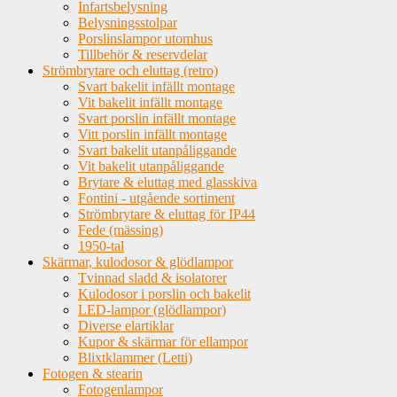
Infartsbelysning
Belysningsstolpar
Porslinslampor utomhus
Tillbehör & reservdelar
Strömbrytare och eluttag (retro)
Svart bakelit infällt montage
Vit bakelit infällt montage
Svart porslin infällt montage
Vitt porslin infällt montage
Svart bakelit utanpåliggande
Vit bakelit utanpåliggande
Brytare & eluttag med glasskiva
Fontini - utgående sortiment
Strömbrytare & eluttag för IP44
Fede (mässing)
1950-tal
Skärmar, kulodosor & glödlampor
Tvinnad sladd & isolatorer
Kulodosor i porslin och bakelit
LED-lampor (glödlampor)
Diverse elartiklar
Kupor & skärmar för ellampor
Blixtklammer (Letti)
Fotogen & stearin
Fotogenlampor