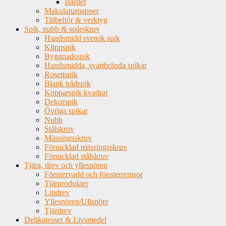
Bårder
Makulaturpapper
Tillbehör & verktyg
Spik, nubb & spårskruv
Handsmidd svensk spik
Klippspik
Byggnadsspik
Handsmidda, svartbrända spikar
Rosettspik
Blank trådspik
Kopparspik kvadrat
Dekorspik
Övriga spikar
Nubb
Stålskruv
Mässingsskruv
Förnicklad mässingsskruv
Förnicklad stålskruv
Tjära, drev och yllesnören
Fönstervadd och fönsterremsor
Tjärprodukter
Lindrev
Yllesnören/Ullsnöre
Tjärdrev
Delikatesser & Livsmedel