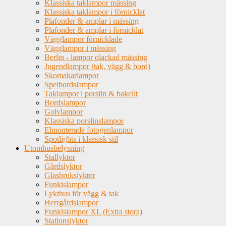
Klassiska taklampor mässing
Klassiska taklampor i förnicklat
Plafonder & amplar i mässing
Plafonder & amplar i förnicklat
Vägglampor förnicklade
Vägglampor i mässing
Berlin - lampor olackad mässing
Jugendlampor (tak, vägg & bord)
Skomakarlampor
Spelbordslampor
Taklampor i porslin & bakelit
Bordslampor
Golvlampor
Klassiska porslinslampor
Elmonterade fotogenlampor
Spotlights i klassisk stil
Utomhusbelysning
Stallyktor
Gårdslyktor
Glasbrukslyktor
Funkislampor
Lykthus för vägg & tak
Herrgårdslampor
Funkislampor XL (Extra stora)
Stationslyktor