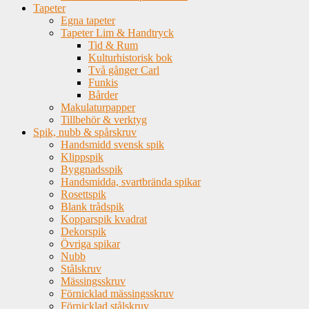
Tapeter
Egna tapeter
Tapeter Lim & Handtryck
Tid & Rum
Kulturhistorisk bok
Två gånger Carl
Funkis
Bårder
Makulaturpapper
Tillbehör & verktyg
Spik, nubb & spårskruv
Handsmidd svensk spik
Klippspik
Byggnadsspik
Handsmidda, svartbrända spikar
Rosettspik
Blank trådspik
Kopparspik kvadrat
Dekorspik
Övriga spikar
Nubb
Stålskruv
Mässingsskruv
Förnicklad mässingsskruv
Förnicklad stålskruv