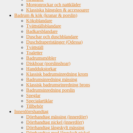
Morgonrockar och nattkläder
Klassiska hängslen & accessoarer
Badrum & kök (kranar & porslin)
Köksblandare
Tvättställsblandare
Badkarsblandare
Duschar och duschblandare
Duschdraperistänger (Odessa)
Tvättställ
Toaletter
Badrumsmöbler
Diskhoar (porslinshoar)
Handdukstorkar
Klassisk badrumsinredning krom
Badrumsinredning mässing
Klassisk badrumsrinredning brons
Badrumsinredning porslin
Speglar
Specialartiklar
Tillbehör
Innerdörrshandtag
Dörrhandtag mässing (innerdörr)
Dörrhandtag nickel (innerdörr)
Dörrhandtag långskylt mässing
Dörrhandtag med långskylt nickel