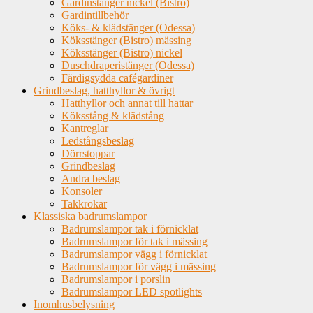
Gardinstänger nickel (Bistro)
Gardintillbehör
Köks- & klädstänger (Odessa)
Köksstänger (Bistro) mässing
Köksstänger (Bistro) nickel
Duschdraperistänger (Odessa)
Färdigsydda cafégardiner
Grindbeslag, hatthyllor & övrigt
Hatthyllor och annat till hattar
Köksstång & klädstång
Kantreglar
Ledstångsbeslag
Dörrstoppar
Grindbeslag
Andra beslag
Konsoler
Takkrokar
Klassiska badrumslampor
Badrumslampor tak i förnicklat
Badrumslampor för tak i mässing
Badrumslampor vägg i förnicklat
Badrumslampor för vägg i mässing
Badrumslampor i porslin
Badrumslampor LED spotlights
Inomhusbelysning