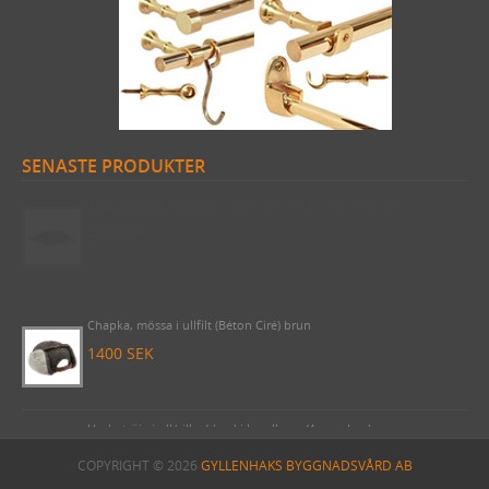
SENASTE PRODUKTER
Byggnadsspik/Rosettspik 125 mm, 1 kilo (cirka 49 stycken)
425 SEK
Chapka, mössa i ullfilt (Béton Ciré) brun
1400 SEK
Undertröja i ull/silke (dam) i korallrosa (Armor Lux)
870 SEK
COPYRIGHT © 2026
GYLLENHAKS BYGGNADSVÅRD AB