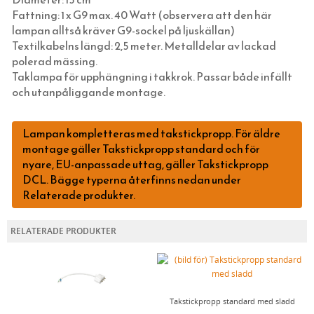
HATTAR OCH HUVUDBONADER
JUGENDLAMPOR (TAK, VÄGG & BORD)
Fattning: 1 x G9 max. 40 Watt (observera att den här
lampan alltså kräver G9-sockel på ljuskällan)
SKOSNÖREN, SKOKRÄM, INLÄGGSSULOR
SKOMAKARLAMPOR
Textilkabelns längd: 2,5 meter. Metalldelar av lackad
SCARFAR, BANDANAS OCH FLUGOR
SPELBORDSLAMPOR
polerad mässing.
Taklampa för upphängning i takkrok. Passar både infällt
STRUMPOR
TAKLAMPOR I PORSLIN & BAKELIT
och utanpåliggande montage.
MORGONROCKAR OCH NATTKLÄDER
BORDSLAMPOR
KLASSISKA HÄNGSLEN & ACCESSOARER
GOLVLAMPOR
Lampan kompletteras med takstickpropp. För äldre
KLASSISKA PORSLINSLAMPOR
montage gäller Takstickpropp standard och för
nyare, EU-anpassade uttag, gäller Takstickpropp
ELMONTERADE FOTOGENLAMPOR
DCL. Bägge typerna återfinns nedan under
SPOTLIGHTS I KLASSISK STIL
Relaterade produkter.
UTOMHUSBELYSNING
RELATERADE PRODUKTER
STRÖMBRYTARE OCH ELUTTAG (RETRO)
STALLYKTOR
SKÄRMAR, KULODOSOR & GLÖDLAMPOR
GÅRDSLYKTOR
SVART BAKELIT INFÄLLT MONTAGE
FOTOGEN & STEARIN
GLASBRUKSLYKTOR
VIT BAKELIT INFÄLLT MONTAGE
TVINNAD SLADD & ISOLATORER
Takstickpropp standard med sladd
HUSHÅLL & SÅPOR MED MERA
FUNKISLAMPOR
SVART PORSLIN INFÄLLT MONTAGE
KULODOSOR I PORSLIN OCH BAKELIT
FOTOGENLAMPOR