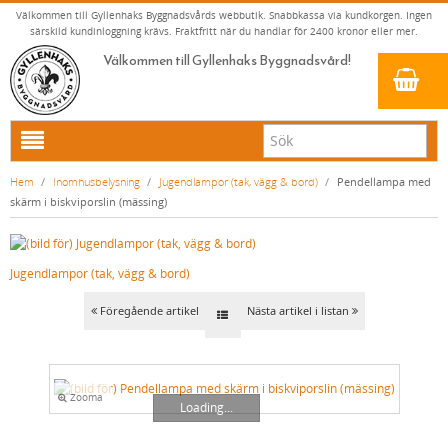
Välkommen till Gyllenhaks Byggnadsvårds webbutik. Snabbkassa via kundkorgen. Ingen
särskild kundinloggning krävs. Fraktfritt när du handlar för 2400 kronor eller mer.
Välkommen till Gyllenhaks Byggnadsvård!
HEM
Hem
/
Inomhusbelysning
/
Jugendlampor (tak, vägg & bord)
/
Pendellampa med
skärm i biskviporslin (mässing)
NYA PRODUKTER
LINOLJEFÄRG & SLAMFÄRG MED MERA
Jugendlampor (tak, vägg & bord)
KLASSISKA KLÄDER
LINOLJEFÄRGER
BADRUM & KÖK (KRANAR & PORSLIN)
MATTA LINOLJEFÄRGER
RESISTANT WORK WEAR
VITA KULÖRER
Föregående artikel
Nästa artikel i listan
INNERDÖRRSHANDTAG
FALU RÖDFÄRG (SLAMFÄRGER)
STORVÄSTAR
KÖKSBLANDARE
GRÅ KULÖRER
YTTERDÖRRSHANDTAG
KONSTNÄRSFÄRGER
VÄSTAR
TVÄTTSTÄLLSBLANDARE
DÖRRHANDTAG MÄSSING (INNERDÖRR)
GULA KULÖRER
Zooma
KLASSISKA SPANJOLETTHANDTAG
LACK, LASYRER, FERNISSOR & OLJOR
BYXOR
BADKARSBLANDARE
DÖRRHANDTAG NICKEL (INNERDÖRR)
HANDTAG YTTERDÖRR OVAL CYLINDER
RÖDA KULÖRER
VITT
Loading...
FÖNSTERBESLAG & FÖNSTERVERKTYG
LINOLJESÅPA OCH MÅLARTVÄTT
JACKOR, ANORAKER OCH BUSSARONGER
DUSCHAR OCH DUSCHBLANDARE
DÖRRHANDTAG LÅNGSKYLT MÄSSING
HANDTAG YTTERDÖRR (ASSA 2000)
KLASSISKA SPANJOLETTHANDTAG
GRÖNA KULÖRER
GULT/ORANGE