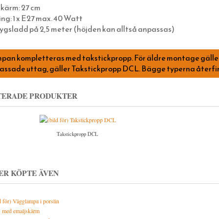
skärm: 27 cm
ng: 1 x E27 max. 40 Watt
ygsladd på 2,5 meter (höjden kan alltså anpassas)
pan kompletteras med takstickpropp. För äldre montage gäller
assade uttag, gäller Takstickpropp DCL. Bägge typerna återfi
TERADE PRODUKTER
Takstickpropp DCL
ER KÖPTE ÄVEN