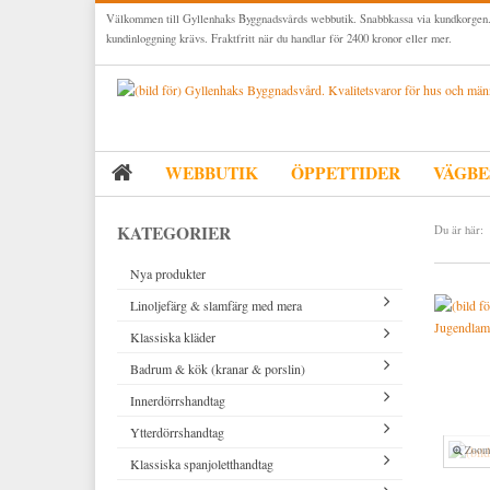
Välkommen till Gyllenhaks Byggnadsvårds webbutik. Snabbkassa via kundkorgen.
kundinloggning krävs. Fraktfritt när du handlar för 2400 kronor eller mer.
WEBBUTIK
ÖPPETTIDER
VÄGBE
KATEGORIER
Du är här:
Nya produkter
Linoljefärg & slamfärg med mera
Jugendlamp
Klassiska kläder
Linoljefärger
Badrum & kök (kranar & porslin)
Matta linoljefärger
Resistant Work Wear
Vita kulörer
Innerdörrshandtag
Falu rödfärg (slamfärger)
Storvästar
Köksblandare
Grå kulörer
Ytterdörrshandtag
Konstnärsfärger
Västar
Tvättställsblandare
Dörrhandtag mässing (innerdörr)
Gula kulörer
Zoom
Klassiska spanjoletthandtag
Lack, lasyrer, fernissor & oljor
Byxor
Badkarsblandare
Dörrhandtag nickel (innerdörr)
Handtag ytterdörr oval cylinder
Röda kulörer
Vitt