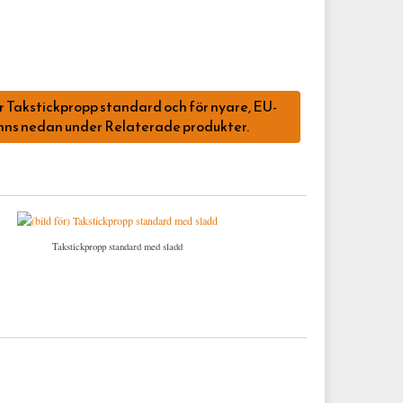
 Takstickpropp standard och för nyare, EU-
nns nedan under Relaterade produkter.
Takstickpropp standard med sladd