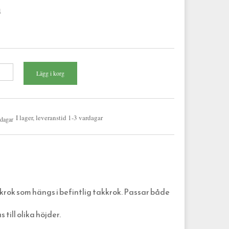
m
I lager, leveranstid 1-3 vardagar
ok som hängs i befintlig takkrok. Passar både
ill olika höjder.