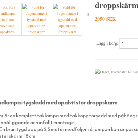
droppskär
2050 SEK
Lägg i korg:
dlampa i tygsladd med opalvit stor droppskärm
är är en komplett
taklampa
med takkopp försedd med påhängskr
tanpåliggande och infällt montage.
En brun tygsladd på 2,5 meter medföljer så lampan kan anpassas t
ter skärm: 18 cm