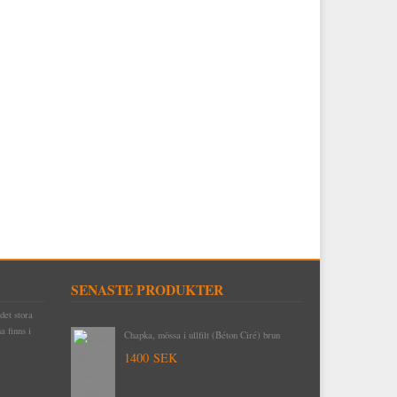
SENASTE PRODUKTER
det stora
Byggnadsspik/Rosettspik 125 mm, 1 kilo (cirka
a finns i
49 stycken)
425 SEK