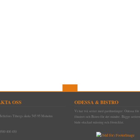
KTA OSS
ODESSA & BISTRO
Vi har två serier med gardinstänger: Odessa för 
Bellefors Tibergs skola 545 95 Moholm
fönstret och Bistro för det mindre. Bägge seriern
både olackad mässing och förnicklat.
0500 400 450