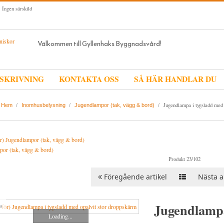
 Ingen särskild
Välkommen till Gyllenhaks Byggnadsvård!
SKRIVNING
KONTAKTA OSS
SÅ HÄR HANDLAR DU
/
/
/
Jugendlampa i tygsladd med 
Hem
Inomhusbelysning
Jugendlampor (tak, vägg & bord)
or (tak, vägg & bord)
Produkt 23/102
Föregående artikel
Nästa ar
Jugendlampa
a
Loading...