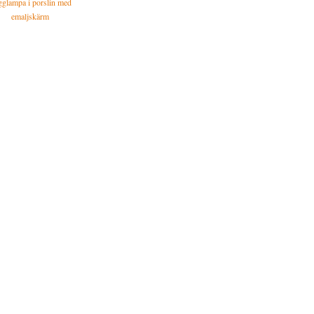
glampa i porslin med
emaljskärm
i siden småmönstrad Navy/Olive
440 SEK