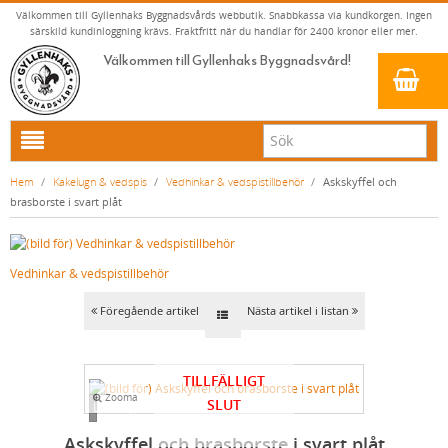
Välkommen till Gyllenhaks Byggnadsvårds webbutik. Snabbkassa via kundkorgen. Ingen
särskild kundinloggning krävs. Fraktfritt när du handlar för 2400 kronor eller mer.
Välkommen till Gyllenhaks Byggnadsvård!
HEM
Hem
/
Kakelugn & vedspis
/
Vedhinkar & vedspistillbehör
/
Askskyffel och
brasborste i svart plåt
NYA PRODUKTER
LINOLJEFÄRG & SLAMFÄRG MED MERA
Vedhinkar & vedspistillbehör
KLASSISKA KLÄDER
LINOLJEFÄRGER
BADRUM & KÖK (KRANAR & PORSLIN)
MATTA LINOLJEFÄRGER
RESISTANT WORK WEAR
VITA KULÖRER
Föregående artikel
Nästa artikel i listan
INNERDÖRRSHANDTAG
FALU RÖDFÄRG (SLAMFÄRGER)
STORVÄSTAR
KÖKSBLANDARE
GRÅ KULÖRER
YTTERDÖRRSHANDTAG
KONSTNÄRSFÄRGER
VÄSTAR
TVÄTTSTÄLLSBLANDARE
DÖRRHANDTAG MÄSSING (INNERDÖRR)
GULA KULÖRER
TILLFÄLLIGT
Zooma
SLUT
KLASSISKA SPANJOLETTHANDTAG
LACK, LASYRER, FERNISSOR & OLJOR
BYXOR
BADKARSBLANDARE
DÖRRHANDTAG NICKEL (INNERDÖRR)
HANDTAG YTTERDÖRR OVAL CYLINDER
RÖDA KULÖRER
VITT
Loading...
FÖNSTERBESLAG & FÖNSTERVERKTYG
LINOLJESÅPA OCH MÅLARTVÄTT
JACKOR, ANORAKER OCH BUSSARONGER
DUSCHAR OCH DUSCHBLANDARE
DÖRRHANDTAG LÅNGSKYLT MÄSSING
HANDTAG YTTERDÖRR (ASSA 2000)
KLASSISKA SPANJOLETTHANDTAG
GRÖNA KULÖRER
GULT/ORANGE
Askskyffel och brasborste i svart plåt