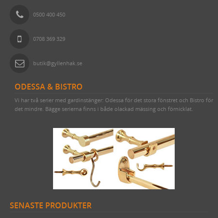
0500 400 450
0708 369 329
butik@gyllenhak.se
ODESSA & BISTRO
Vi har två serier med gardinstänger: Odessa för det stora fönstret och Bistro för
det mindre. Bägge serierna finns i både olackad mässing och förnicklat.
SENASTE PRODUKTER