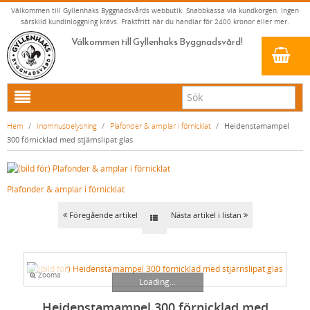
Välkommen till Gyllenhaks Byggnadsvårds webbutik. Snabbkassa via kundkorgen. Ingen
särskild kundinloggning krävs. Fraktfritt när du handlar för 2400 kronor eller mer.
Välkommen till Gyllenhaks Byggnadsvård!
HEM
Hem
/
Inomhusbelysning
/
Plafonder & amplar i förnicklat
/
Heidenstamampel
300 förnicklad med stjärnslipat glas
NYA PRODUKTER
LINOLJEFÄRG & SLAMFÄRG MED MERA
Plafonder & amplar i förnicklat
KLASSISKA KLÄDER
LINOLJEFÄRGER
BADRUM & KÖK (KRANAR & PORSLIN)
MATTA LINOLJEFÄRGER
RESISTANT WORK WEAR
VITA KULÖRER
Föregående artikel
Nästa artikel i listan
INNERDÖRRSHANDTAG
FALU RÖDFÄRG (SLAMFÄRGER)
STORVÄSTAR
KÖKSBLANDARE
GRÅ KULÖRER
YTTERDÖRRSHANDTAG
KONSTNÄRSFÄRGER
VÄSTAR
TVÄTTSTÄLLSBLANDARE
DÖRRHANDTAG MÄSSING (INNERDÖRR)
GULA KULÖRER
Zooma
KLASSISKA SPANJOLETTHANDTAG
LACK, LASYRER, FERNISSOR & OLJOR
BYXOR
BADKARSBLANDARE
DÖRRHANDTAG NICKEL (INNERDÖRR)
HANDTAG YTTERDÖRR OVAL CYLINDER
RÖDA KULÖRER
VITT
Loading...
FÖNSTERBESLAG & FÖNSTERVERKTYG
LINOLJESÅPA OCH MÅLARTVÄTT
JACKOR, ANORAKER OCH BUSSARONGER
DUSCHAR OCH DUSCHBLANDARE
DÖRRHANDTAG LÅNGSKYLT MÄSSING
HANDTAG YTTERDÖRR (ASSA 2000)
KLASSISKA SPANJOLETTHANDTAG
GRÖNA KULÖRER
GULT/ORANGE
Heidenstamampel 300 förnicklad med