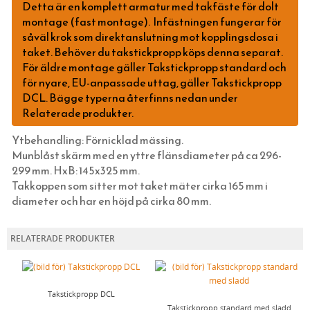
Detta är en komplett armatur med takfäste för dolt
HATTAR OCH HUVUDBONADER
JUGENDLAMPOR (TAK, VÄGG & BORD)
montage (fast montage).
Infästningen fungerar för
SKOSNÖREN, SKOKRÄM, INLÄGGSSULOR
SKOMAKARLAMPOR
såväl krok som direktanslutning mot kopplingsdosa i
taket. Behöver du takstickpropp köps denna separat.
SCARFAR, BANDANAS OCH FLUGOR
SPELBORDSLAMPOR
För äldre montage gäller Takstickpropp standard och
STRUMPOR
TAKLAMPOR I PORSLIN & BAKELIT
för nyare, EU-anpassade uttag, gäller Takstickpropp
DCL. Bägge typerna återfinns nedan under
MORGONROCKAR OCH NATTKLÄDER
BORDSLAMPOR
Relaterade produkter.
KLASSISKA HÄNGSLEN & ACCESSOARER
GOLVLAMPOR
Ytbehandling: Förnicklad mässing.
KLASSISKA PORSLINSLAMPOR
Munblåst skärm med en yttre flänsdiameter på ca 296-
ELMONTERADE FOTOGENLAMPOR
299 mm. HxB: 145x325 mm.
Takkoppen som sitter mot taket mäter cirka 165 mm i
SPOTLIGHTS I KLASSISK STIL
diameter och har en höjd på cirka 80 mm.
UTOMHUSBELYSNING
STRÖMBRYTARE OCH ELUTTAG (RETRO)
STALLYKTOR
RELATERADE PRODUKTER
SKÄRMAR, KULODOSOR & GLÖDLAMPOR
GÅRDSLYKTOR
SVART BAKELIT INFÄLLT MONTAGE
FOTOGEN & STEARIN
GLASBRUKSLYKTOR
VIT BAKELIT INFÄLLT MONTAGE
TVINNAD SLADD & ISOLATORER
Takstickpropp DCL
HUSHÅLL & SÅPOR MED MERA
FUNKISLAMPOR
SVART PORSLIN INFÄLLT MONTAGE
KULODOSOR I PORSLIN OCH BAKELIT
FOTOGENLAMPOR
Takstickpropp standard med sladd