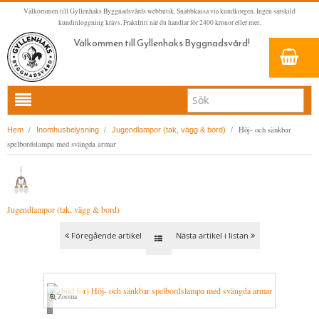
Välkommen till Gyllenhaks Byggnadsvårds webbutik. Snabbkassa via kundkorgen. Ingen särskild
kundinloggning krävs. Fraktfritt när du handlar för 2400 kronor eller mer.
Välkommen till Gyllenhaks Byggnadsvård!
HEM
/
/
/
Höj- och sänkbar
Hem
Inomhusbelysning
Jugendlampor (tak, vägg & bord)
spelbordslampa med svängda armar
NYA PRODUKTER
LINOLJEFÄRG & SLAMFÄRG MED MERA
KLASSISKA KLÄDER
LINOLJEFÄRGER
Jugendlampor (tak, vägg & bord)
BADRUM & KÖK (KRANAR & PORSLIN)
MATTA LINOLJEFÄRGER
RESISTANT WORK WEAR
VITA KULÖRER
Föregående artikel
Nästa artikel i listan
INNERDÖRRSHANDTAG
FALU RÖDFÄRG (SLAMFÄRGER)
STORVÄSTAR
KÖKSBLANDARE
GRÅ KULÖRER
YTTERDÖRRSHANDTAG
KONSTNÄRSFÄRGER
VÄSTAR
TVÄTTSTÄLLSBLANDARE
DÖRRHANDTAG MÄSSING (INNERDÖRR)
GULA KULÖRER
KLASSISKA SPANJOLETTHANDTAG
LACK, LASYRER, FERNISSOR & OLJOR
BYXOR
BADKARSBLANDARE
DÖRRHANDTAG NICKEL (INNERDÖRR)
HANDTAG YTTERDÖRR OVAL CYLINDER
RÖDA KULÖRER
VITT
Zooma
Loading...
FÖNSTERBESLAG & FÖNSTERVERKTYG
LINOLJESÅPA OCH MÅLARTVÄTT
JACKOR, ANORAKER OCH BUSSARONGER
DUSCHAR OCH DUSCHBLANDARE
DÖRRHANDTAG LÅNGSKYLT MÄSSING
HANDTAG YTTERDÖRR (ASSA 2000)
KLASSISKA SPANJOLETTHANDTAG
GRÖNA KULÖRER
GULT/ORANGE