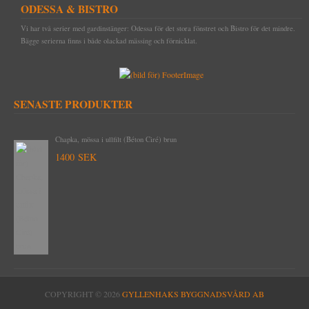
KONTAKTA OSS
PRAKTISKA TING I HEMMET
NUBB
GJUTNA SKYLTAR MÄSSING & NICKEL
BRYNEN
ODESSA & BISTRO
SÅ HÄR HANDLAR DU
DRICKSGLAS, VINGLAS & KARAFFER
STÅLSKRUV
SKYLTAR MED SYMBOLER
Vi har två serier med gardinstänger: Odessa för det stora fönstret och Bistro för det mindre.
Bägge serierna finns i både olackad mässing och förnicklat.
OM OSS
MÄSSINGSSKRUV
FÖRNICKLAD MÄSSINGSSKRUV
FÖRNICKLAD STÅLSKRUV
SENASTE PRODUKTER
Byggnadsspik/Rosettspik 125 mm, 1 kilo (cirka 49 stycken)
425 SEK
Chapka, mössa i ullfilt (Béton Ciré) brun
1400 SEK
COPYRIGHT © 2026
GYLLENHAKS BYGGNADSVÅRD AB