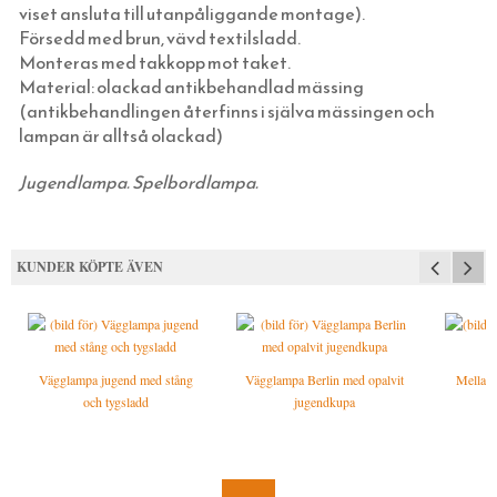
HATTAR OCH HUVUDBONADER
JUGENDLAMPOR (TAK, VÄGG & BORD)
viset ansluta till utanpåliggande montage).
Försedd med brun, vävd textilsladd.
SKOSNÖREN, SKOKRÄM, INLÄGGSSULOR
SKOMAKARLAMPOR
Monteras med takkopp mot taket.
SCARFAR, BANDANAS OCH FLUGOR
SPELBORDSLAMPOR
Material: olackad antikbehandlad mässing
(antikbehandlingen återfinns i själva mässingen och
STRUMPOR
TAKLAMPOR I PORSLIN & BAKELIT
lampan är alltså olackad)
MORGONROCKAR OCH NATTKLÄDER
BORDSLAMPOR
Jugendlampa. Spelbordlampa.
KLASSISKA HÄNGSLEN & ACCESSOARER
GOLVLAMPOR
KLASSISKA PORSLINSLAMPOR
ELMONTERADE FOTOGENLAMPOR
KUNDER KÖPTE ÄVEN
SPOTLIGHTS I KLASSISK STIL
UTOMHUSBELYSNING
STRÖMBRYTARE OCH ELUTTAG (RETRO)
STALLYKTOR
Vägglampa jugend med stång
Vägglampa Berlin med opalvit
Mellans
och tygsladd
jugendkupa
SKÄRMAR, KULODOSOR & GLÖDLAMPOR
GÅRDSLYKTOR
SVART BAKELIT INFÄLLT MONTAGE
FOTOGEN & STEARIN
GLASBRUKSLYKTOR
VIT BAKELIT INFÄLLT MONTAGE
TVINNAD SLADD & ISOLATORER
HUSHÅLL & SÅPOR MED MERA
FUNKISLAMPOR
SVART PORSLIN INFÄLLT MONTAGE
KULODOSOR I PORSLIN OCH BAKELIT
FOTOGENLAMPOR