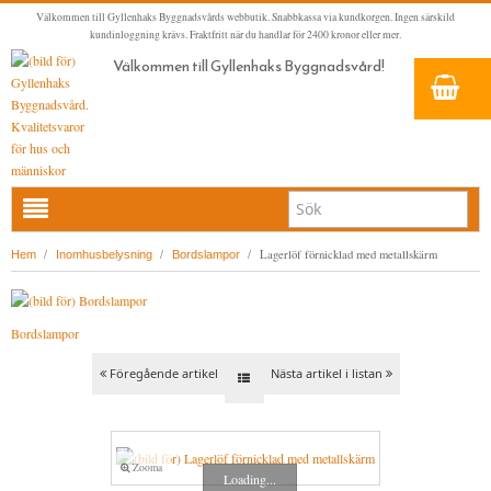
Välkommen till Gyllenhaks Byggnadsvårds webbutik. Snabbkassa via kundkorgen. Ingen särskild
kundinloggning krävs. Fraktfritt när du handlar för 2400 kronor eller mer.
Välkommen till Gyllenhaks Byggnadsvård!
HEM
/
/
/
Lagerlöf förnicklad med metallskärm
Hem
Inomhusbelysning
Bordslampor
NYA PRODUKTER
LINOLJEFÄRG & SLAMFÄRG MED MERA
Bordslampor
KLASSISKA KLÄDER
LINOLJEFÄRGER
Föregående artikel
Nästa artikel i listan
BADRUM & KÖK (KRANAR & PORSLIN)
MATTA LINOLJEFÄRGER
RESISTANT WORK WEAR
VITA KULÖRER
INNERDÖRRSHANDTAG
FALU RÖDFÄRG (SLAMFÄRGER)
STORVÄSTAR
KÖKSBLANDARE
GRÅ KULÖRER
YTTERDÖRRSHANDTAG
KONSTNÄRSFÄRGER
VÄSTAR
TVÄTTSTÄLLSBLANDARE
DÖRRHANDTAG MÄSSING (INNERDÖRR)
GULA KULÖRER
Zooma
Loading...