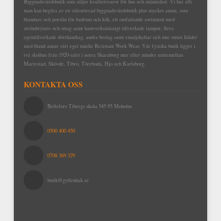
Byggnadsvårdsbutik som säljer kvalitetsvaror för hus och människor. Vi har allt
man kan begära av en välsorterad byggnadsvårdsbutik plus mycket annat, som
blandare och porslin för badrum och kök, ett omfattande sortiment med
strömbrytare och uttag samt hantverksmässigt tillverkade lampor, flera
egentillverkade dörrhandtag, andra beslag samt emaljskyltar och inte minst kläder
med bland annat vårt eget märke Resistant Work Wear. Vår fysiska butik ligger i
två skolhus från 1920-talet i norra Skaraborg mer eller mindre mittemellan
Mariestad, Skövde, Tibro, Töreboda, Hjo och Karlsborg.
KONTAKTA OSS
Bellefors Tibergs skola 545 95 Moholm
0500 400 450
0708 369 329
butik@gyllenhak.se
ODESSA & BISTRO