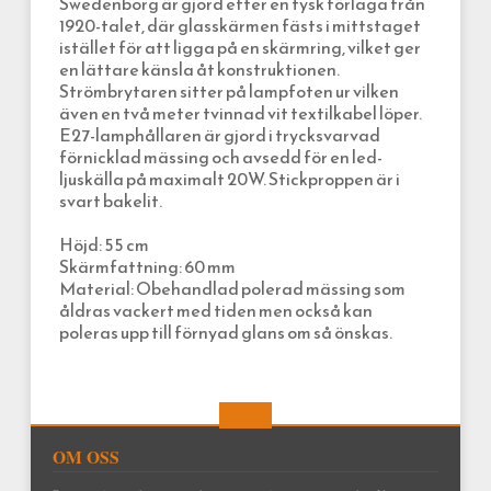
Swedenborg är gjord efter en tysk förlaga från
1920-talet, där glasskärmen fästs i mittstaget
istället för att ligga på en skärmring, vilket ger
en lättare känsla åt konstruktionen.
Strömbrytaren sitter på lampfoten ur vilken
även en två meter tvinnad vit textilkabel löper.
E27-lamphållaren är gjord i trycksvarvad
förnicklad mässing och avsedd för en led-
ljuskälla på maximalt 20W. Stickproppen är i
svart bakelit.
Höjd: 55 cm
Skärmfattning: 60 mm
Material: Obehandlad polerad mässing som
åldras vackert med tiden men också kan
poleras upp till förnyad glans om så önskas.
OM OSS