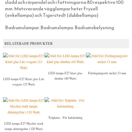
sladd och rörpendel och i fattningarna 80 respektive 100
STUCKATUR
KLASSISKA PORSLINSLAMPOR
RAKHYVLAR & RAKTVÅLAR
ROSETTSPIK
YLLESNÖREN/ULLSNÖRE
FRÅN JORDEN
NUMMERSKYLTAR I MÄSSING FÖR HUS
PENSLAR FÖR LINOLJEFÄRGSMÅLNING
FUNKIS
mm. Motsvarande vägglampor heter Fryxell
ÖVRIGT
ELMONTERADE FOTOGENLAMPOR
TRÄDGÅRDSREDSKAP
BLANK TRÅDSPIK
TJÄRDREV
EGNA SKYLTAR I EMALJ & MÄSSING
YXOR & BILOR
BÅRDER
(enkellampa) och Tigerstedt (dubbellampa)
WEBBUTIK
SPOTLIGHTS I KLASSISK STIL
KAFFEBRYGGARE MED MERA
KOPPARSPIK KVADRAT
SIFFROR OCH BOKSTÄVER I MÄSSING
SPEEDHEATER (FÄRGBORTTAGNING)
Badrumslampor. Badrumslampa. Badrumsbelysning.
ÖPPETTIDER
FÖR SKRIVBORDET
DEKORSPIK
VITA MED SVART TEXT
FÄRGSKRAPOR MED MERA
VÄGBESKRIVNING
LÄDERVÅRD
ÖVRIGA SPIKAR
BLÅA MED VIT TEXT
SPECIALVERKTYG
RELATERADE PRODUKTER
KONTAKTA OSS
PRAKTISKA TING I HEMMET
NUBB
GJUTNA SKYLTAR MÄSSING & NICKEL
BRYNEN
SÅ HÄR HANDLAR DU
DRICKSGLAS, VINGLAS & KARAFFER
STÅLSKRUV
SKYLTAR MED SYMBOLER
OM OSS
MÄSSINGSSKRUV
LED-lampa E27 klart glas
Förlängningsrör nickel 13 mm
dimbar (60 Watt)
FÖRNICKLAD MÄSSINGSSKRUV
LED-lampa E27 Klart glas Lite
svagare (23 Watt)
FÖRNICKLAD STÅLSKRUV
Träplatta - För kuloledning
LED-lampa E27 Mycket stark
lampa dimringsbar (120 Watt)