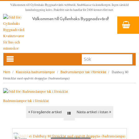
Välkommen till Gyllenhaks Byggnadsvårds webbutik. Snabbkassa via kundkorgen. Ingen särskild
kundinloggning krävs. Fraktfritt när du handlar för 2400 kronor eller mer.
Välkommen till Gyllenhaks Byggnadsvård!
HEM
/
/
/
Dahlberg 80
Hem
Klassiska badrumslampor
Badrumslampor tak i förnicklat
förnicklat med opalvitt droppglas (badrumslampa)
NYA PRODUKTER
LINOLJEFÄRG & SLAMFÄRG MED MERA
Badrumslampor tak i förnicklat
KLASSISKA KLÄDER
LINOLJEFÄRGER
BADRUM & KÖK (KRANAR & PORSLIN)
MATTA LINOLJEFÄRGER
RESISTANT WORK WEAR
VITA KULÖRER
Föregående artikel
Nästa artikel i listan
INNERDÖRRSHANDTAG
FALU RÖDFÄRG (SLAMFÄRGER)
STORVÄSTAR
KÖKSBLANDARE
GRÅ KULÖRER
YTTERDÖRRSHANDTAG
KONSTNÄRSFÄRGER
VÄSTAR
TVÄTTSTÄLLSBLANDARE
DÖRRHANDTAG MÄSSING (INNERDÖRR)
GULA KULÖRER
Zooma