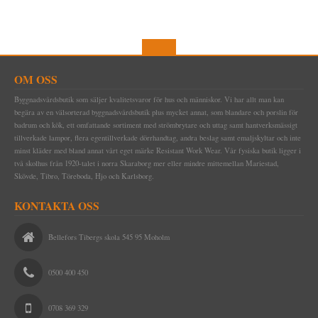
OM OSS
Byggnadsvårdsbutik som säljer kvalitetsvaror för hus och människor. Vi har allt man kan
begära av en välsorterad byggnadsvårdsbutik plus mycket annat, som blandare och porslin för
badrum och kök, ett omfattande sortiment med strömbrytare och uttag samt hantverksmässigt
tillverkade lampor, flera egentillverkade dörrhandtag, andra beslag samt emaljskyltar och inte
minst kläder med bland annat vårt eget märke Resistant Work Wear. Vår fysiska butik ligger i
två skolhus från 1920-talet i norra Skaraborg mer eller mindre mittemellan Mariestad,
Skövde, Tibro, Töreboda, Hjo och Karlsborg.
KONTAKTA OSS
Bellefors Tibergs skola 545 95 Moholm
0500 400 450
0708 369 329