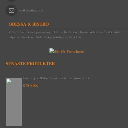
butik@gyllenhak.se
ODESSA & BISTRO
Vi har två serier med gardinstänger: Odessa för det stora fönstret och Bistro för det mindre.
Bägge serierna finns i både olackad mässing och förnicklat.
SENASTE PRODUKTER
Draperistång (3 meter) Odessa 1910 komplett med korta rörhållare &
ändknoppar nickel
2620 SEK