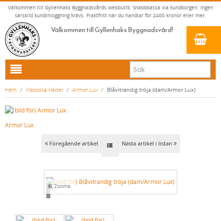
Välkommen till Gyllenhaks Byggnadsvårds webbutik. Snabbkassa via kundkorgen. Ingen
särskild kundinloggning krävs. Fraktfritt när du handlar för 2400 kronor eller mer.
Välkommen till Gyllenhaks Byggnadsvård!
HEM
Hem
/
Klassiska kläder
/
Armor Lux
/
Blåvitrandig tröja (dam/Armor Lux)
NYA PRODUKTER
LINOLJEFÄRG & SLAMFÄRG MED MERA
Armor Lux
KLASSISKA KLÄDER
LINOLJEFÄRGER
Föregående artikel
Nästa artikel i listan
MATTA LINOLJEFÄRGER
RESISTANT WORK WEAR
VITA KULÖRER
FALU RÖDFÄRG (SLAMFÄRGER)
STORVÄSTAR
GRÅ KULÖRER
KONSTNÄRSFÄRGER
VÄSTAR
GULA KULÖRER
Zooma
Loading...
LACK, LASYRER, FERNISSOR & OLJOR
BYXOR
RÖDA KULÖRER
VITT
LINOLJESÅPA OCH MÅLARTVÄTT
JACKOR, ANORAKER OCH BUSSARONGER
GRÖNA KULÖRER
GULT/ORANGE