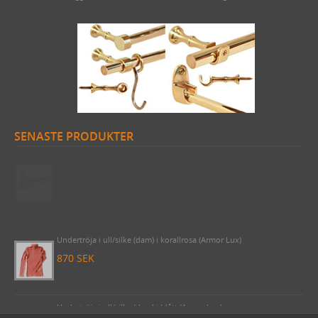
SENASTE PRODUKTER
Draperistång (3 meter) Odessa 1910 komplett med korta rörhållare
& ändknoppar nickel
2620 SEK
Undertröja i ull/silke (dam) i korallrosa (Armor Lux)
870 SEK
Undertröja i ull/silke (dam) i blått (Armor Lux)