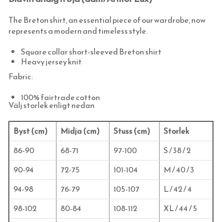
HATTAR OCH HUVUDBONADER
The Breton shirt, an essential piece of our wardrobe, now
SKOSNÖREN, SKOKRÄM, INLÄGGSSULOR
represents a modern and timeless style.
SCARFAR, BANDANAS OCH FLUGOR
Square collar short-sleeved Breton shirt
STRUMPOR
Heavy jersey knit
MORGONROCKAR OCH NATTKLÄDER
Fabric:
KLASSISKA HÄNGSLEN & ACCESSOARER
100% fairtrade cotton
BADRUM & KÖK (KRANAR & PORSLIN)
Välj storlek enligt nedan
INNERDÖRRSHANDTAG
KÖKSBLANDARE
Byst (cm)
Midja (cm)
Stuss (cm)
Storlek
YTTERDÖRRSHANDTAG
TVÄTTSTÄLLSBLANDARE
DÖRRHANDTAG MÄSSING (INNERDÖRR)
86-90
68-71
97-100
S / 38 / 2
KLASSISKA SPANJOLETTHANDTAG
BADKARSBLANDARE
DÖRRHANDTAG NICKEL (INNERDÖRR)
HANDTAG YTTERDÖRR OVAL CYLINDER
FÖNSTERBESLAG & FÖNSTERVERKTYG
DUSCHAR OCH DUSCHBLANDARE
DÖRRHANDTAG LÅNGSKYLT MÄSSING
HANDTAG YTTERDÖRR (ASSA 2000)
KLASSISKA SPANJOLETTHANDTAG
90-94
72-75
101-104
M / 40 / 3
GÅNGJÄRN
DUSCHDRAPERISTÄNGER (ODESSA)
DÖRRHANDTAG MED LÅNGSKYLT NICKEL
HANDTAG DUBBLA RUNDCYLINDRAR
TILLBEHÖR TILL SMALPROFILLÅS
STÄNGNINGSBESLAG FÖR INÅTGÅENDE
94-98
76-79
105-107
L / 42 / 4
LÅDKNOPPAR, KROKAR & HASPAR
TVÄTTSTÄLL
FUNKISHANDTAG (INNERDÖRR)
TRYCKEN FÖR TILLHÅLLARLÅS
STÄNGNINGSBESLAG FÖR UTÅTGÅENDE
OFALSADE (VANLIGA) LYFTGÅNGJÄRN
98-102
80-84
108-112
XL / 44 / 5
GARDINSTÄNGER OCH KÖKSSTÄNGER
TOALETTER
DRAGHANDTAG & PORTHANDTAG
RINGKLOCKOR & DÖRRKLÄPPAR
HÖRNJÄRN
ÖVERFALSADE LYFTGÅNGJÄRN
DRAGHANDTAG FÖR LÅDOR OCH SKÅP