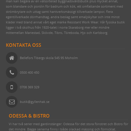
DELIKATESSER & LIVSMEDEL
TAKLAMPOR I PORSLIN & BAKELIT
BELYSNINGSSTOLPAR
STRÖMBRYTARE & ELUTTAG FÖR IP44
EMALJERAT FRÅN KOCKUMS JERNVERK
MAKULATURPAPPER
KLIPPSPIK
FÖNSTERVADD OCH FÖNSTERREMSOR
TID & RUM
man kan begära av en välsorterad byggnadsvårdsbutik plus mycket annat,
som blandare och porslin för badrum och kök, ett omfattande sortiment med
EMALJSKYLTAR, SIFFROR, BOKSTÄVER
BORDSLAMPOR
PORSLINSLAMPOR UTOMHUS
FEDE (MÄSSING)
BLECKPLÅT
TILLBEHÖR & VERKTYG
BYGGNADSSPIK
TJÄRPRODUKTER
DELIKATESSLÅDOR
KULTURHISTORISK BOK
strömbrytare och uttag samt hantverksmässigt tillverkade lampor, flera
egentillverkade dörrhandtag, andra beslag samt emaljskyltar och inte minst
VERKTYG & YXOR
GOLVLAMPOR
TILLBEHÖR & RESERVDELAR
1950-TAL
WILMAS NATURPRODUKTER
HANDSMIDDA, SVARTBRÄNDA SPIKAR
LINDREV
FRÅN HAVET
EGNA EMALJSKYLTAR I VITT/SVART
TVÅ GÅNGER CARL
kläder med bland annat vårt eget märke Resistant Work Wear. Vår fysiska butik
ligger i två skolhus från 1920-talet i norra Skaraborg mer eller mindre
STUCKATUR
KLASSISKA PORSLINSLAMPOR
RAKHYVLAR & RAKTVÅLAR
ROSETTSPIK
YLLESNÖREN/ULLSNÖRE
FRÅN JORDEN
NUMMERSKYLTAR I MÄSSING FÖR HUS
PENSLAR FÖR LINOLJEFÄRGSMÅLNING
FUNKIS
mittemellan Mariestad, Skövde, Tibro, Töreboda, Hjo och Karlsborg.
ÖVRIGT
ELMONTERADE FOTOGENLAMPOR
TRÄDGÅRDSREDSKAP
BLANK TRÅDSPIK
TJÄRDREV
EGNA SKYLTAR I EMALJ & MÄSSING
YXOR & BILOR
BÅRDER
KONTAKTA OSS
WEBBUTIK
SPOTLIGHTS I KLASSISK STIL
KAFFEBRYGGARE MED MERA
KOPPARSPIK KVADRAT
SIFFROR OCH BOKSTÄVER I MÄSSING
SPEEDHEATER (FÄRGBORTTAGNING)
Bellefors Tibergs skola 545 95 Moholm
ÖPPETTIDER
FÖR SKRIVBORDET
DEKORSPIK
VITA MED SVART TEXT
FÄRGSKRAPOR MED MERA
VÄGBESKRIVNING
LÄDERVÅRD
ÖVRIGA SPIKAR
BLÅA MED VIT TEXT
SPECIALVERKTYG
0500 400 450
KONTAKTA OSS
PRAKTISKA TING I HEMMET
NUBB
GJUTNA SKYLTAR MÄSSING & NICKEL
BRYNEN
SÅ HÄR HANDLAR DU
DRICKSGLAS, VINGLAS & KARAFFER
STÅLSKRUV
SKYLTAR MED SYMBOLER
0708 369 329
OM OSS
MÄSSINGSSKRUV
butik@gyllenhak.se
FÖRNICKLAD MÄSSINGSSKRUV
ODESSA & BISTRO
FÖRNICKLAD STÅLSKRUV
Vi har två serier med gardinstänger: Odessa för det stora fönstret och Bistro för
det mindre. Bägge serierna finns i både olackad mässing och förnicklat.