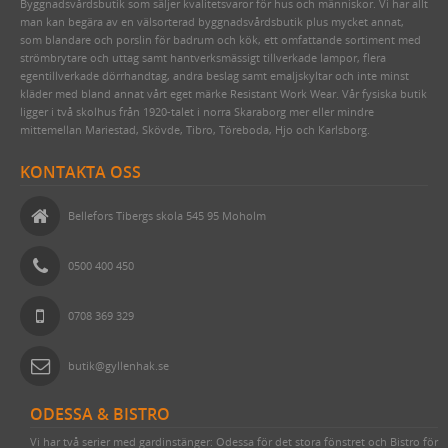
Byggnadsvårdsbutik som säljer kvalitetsvaror för hus och människor. Vi har allt
VERKTYG & YXOR
GOLVLAMPOR
TILLBEHÖR & RESERVDELAR
1950-TAL
WILMAS NATURPRODUKTER
HANDSMIDDA, SVARTBRÄNDA SPIKAR
LINDREV
FRÅN HAVET
EGNA EMALJSKYLTAR I VITT/SVART
TVÅ GÅNGER CARL
man kan begära av en välsorterad byggnadsvårdsbutik plus mycket annat,
som blandare och porslin för badrum och kök, ett omfattande sortiment med
STUCKATUR
KLASSISKA PORSLINSLAMPOR
RAKHYVLAR & RAKTVÅLAR
ROSETTSPIK
YLLESNÖREN/ULLSNÖRE
FRÅN JORDEN
NUMMERSKYLTAR I MÄSSING FÖR HUS
PENSLAR FÖR LINOLJEFÄRGSMÅLNING
FUNKIS
strömbrytare och uttag samt hantverksmässigt tillverkade lampor, flera
egentillverkade dörrhandtag, andra beslag samt emaljskyltar och inte minst
ÖVRIGT
ELMONTERADE FOTOGENLAMPOR
TRÄDGÅRDSREDSKAP
BLANK TRÅDSPIK
TJÄRDREV
EGNA SKYLTAR I EMALJ & MÄSSING
YXOR & BILOR
BÅRDER
kläder med bland annat vårt eget märke Resistant Work Wear. Vår fysiska butik
ligger i två skolhus från 1920-talet i norra Skaraborg mer eller mindre
WEBBUTIK
SPOTLIGHTS I KLASSISK STIL
KAFFEBRYGGARE MED MERA
KOPPARSPIK KVADRAT
SIFFROR OCH BOKSTÄVER I MÄSSING
SPEEDHEATER (FÄRGBORTTAGNING)
mittemellan Mariestad, Skövde, Tibro, Töreboda, Hjo och Karlsborg.
ÖPPETTIDER
FÖR SKRIVBORDET
DEKORSPIK
VITA MED SVART TEXT
FÄRGSKRAPOR MED MERA
KONTAKTA OSS
VÄGBESKRIVNING
LÄDERVÅRD
ÖVRIGA SPIKAR
BLÅA MED VIT TEXT
SPECIALVERKTYG
Bellefors Tibergs skola 545 95 Moholm
KONTAKTA OSS
PRAKTISKA TING I HEMMET
NUBB
GJUTNA SKYLTAR MÄSSING & NICKEL
BRYNEN
SÅ HÄR HANDLAR DU
DRICKSGLAS, VINGLAS & KARAFFER
STÅLSKRUV
SKYLTAR MED SYMBOLER
0500 400 450
OM OSS
MÄSSINGSSKRUV
0708 369 329
FÖRNICKLAD MÄSSINGSSKRUV
FÖRNICKLAD STÅLSKRUV
butik@gyllenhak.se
ODESSA & BISTRO
Vi har två serier med gardinstänger: Odessa för det stora fönstret och Bistro för