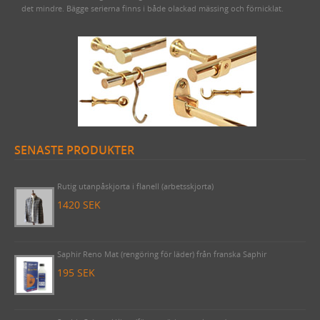
det mindre. Bägge serierna finns i både olackad mässing och förnicklat.
SENASTE PRODUKTER
Draperistång (1 meter) Odessa 1910 komplett med korta rörhållare
& ändknoppar i nickel
1380 SEK
Rutig utanpåskjorta i flanell (arbetsskjorta)
1420 SEK