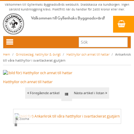
Välkommen till Gyllenhaks Byggnadsvårds webbutik. Snabbkassa via kundkorgen. Ingen
särskild kundinloggning krävs. Fraktfritt när du handlar för 2400 kronor eller mer.
Välkommen till Gyllenhaks Byggnadsvård!
HEM
Hem
/
Grindbeslag, hatthyllor & övrigt
/
Hatthyllor och annat till hattar
/
Ankarkrok
till våra hatthyllor i svartlackerat gjutjärn
NYA PRODUKTER
LINOLJEFÄRG & SLAMFÄRG MED MERA
Hatthyllor och annat till hattar
KLASSISKA KLÄDER
LINOLJEFÄRGER
BADRUM & KÖK (KRANAR & PORSLIN)
MATTA LINOLJEFÄRGER
RESISTANT WORK WEAR
VITA KULÖRER
Föregående artikel
Nästa artikel i listan
INNERDÖRRSHANDTAG
FALU RÖDFÄRG (SLAMFÄRGER)
STORVÄSTAR
KÖKSBLANDARE
GRÅ KULÖRER
YTTERDÖRRSHANDTAG
KONSTNÄRSFÄRGER
VÄSTAR
TVÄTTSTÄLLSBLANDARE
DÖRRHANDTAG MÄSSING (INNERDÖRR)
GULA KULÖRER
Zooma
KLASSISKA SPANJOLETTHANDTAG
LACK, LASYRER, FERNISSOR & OLJOR
BYXOR
BADKARSBLANDARE
DÖRRHANDTAG NICKEL (INNERDÖRR)
HANDTAG YTTERDÖRR OVAL CYLINDER
RÖDA KULÖRER
VITT
Loading...
FÖNSTERBESLAG & FÖNSTERVERKTYG
LINOLJESÅPA OCH MÅLARTVÄTT
JACKOR, ANORAKER OCH BUSSARONGER
DUSCHAR OCH DUSCHBLANDARE
DÖRRHANDTAG LÅNGSKYLT MÄSSING
HANDTAG YTTERDÖRR (ASSA 2000)
KLASSISKA SPANJOLETTHANDTAG
GRÖNA KULÖRER
GULT/ORANGE