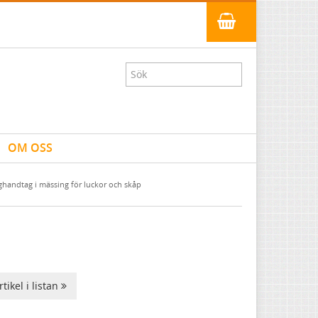
OM OSS
ghandtag i mässing för luckor och skåp
tikel i listan