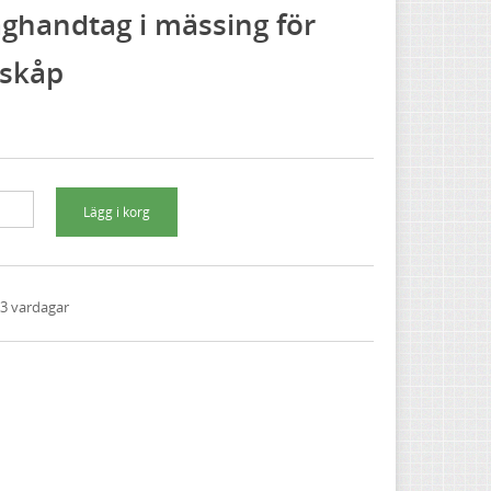
aghandtag i mässing för
 skåp
1-3 vardagar