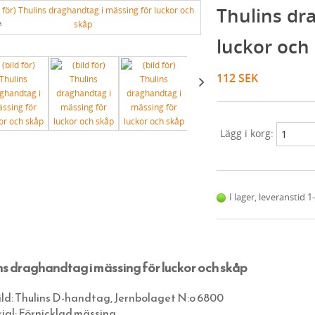
Thulins dr
a
...
luckor och
112 SEK
Lägg i korg:
I lager, leveranstid 
ns draghandtag i mässing för luckor och skåp
ild: Thulins D-handtag, Jernbolaget N:o 6800
ial: Förnicklad mässing