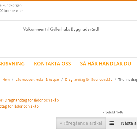
ia kundkorgen.
00 kronor eller
Välkommen till Gyllenhaks Byggnadsvård!
SKRIVNING
KONTAKTA OSS
SÅ HÄR HANDLAR DU
Hem
/
Lådknoppar, krokar & haspar
/
Draghandtag för lådor och skåp
/
Thulins dra
tag för lådor och skåp
Produkt 1/46
Föregående artikel
Nästa ar