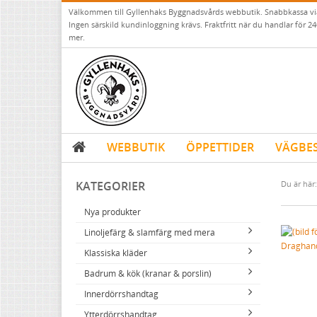
Välkommen till Gyllenhaks Byggnadsvårds webbutik. Snabbkassa v
Ingen särskild kundinloggning krävs. Fraktfritt när du handlar för 24
mer.
WEBBUTIK
ÖPPETTIDER
VÄGBE
KATEGORIER
Du är här:
Nya produkter
Linoljefärg & slamfärg med mera
Draghand
Klassiska kläder
Linoljefärger
Badrum & kök (kranar & porslin)
Matta linoljefärger
Resistant Work Wear
Vita kulörer
Innerdörrshandtag
Falu rödfärg (slamfärger)
Storvästar
Köksblandare
Grå kulörer
Ytterdörrshandtag
Konstnärsfärger
Västar
Tvättställsblandare
Dörrhandtag mässing (innerdörr)
Gula kulörer