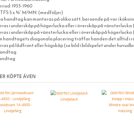
riod: 1935-1960
: TFS 5 x ¾” M/MN (medföljer)
 handtag kan monteras på olika sätt, beroende på var i köksi
as i underskåp på högerlucka eller i överskåp på vänsterlucka (s
as i underskåp på vänsterlucka eller i överskåp på högerlucka (s
handtagets diagonala placering träffar handen det alltid i rä
as på lådfront eller högskåp (se bild i bildspelet under huvudb
handtag
andtag
ER KÖPTE ÄVEN
Linoljelack
noxidsvart 1A-4950 -
Mindre oval kn
Linoljefärg
mässing