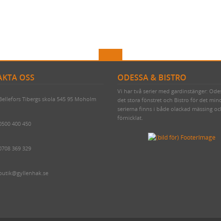
KTA OSS
ODESSA & BISTRO
Vi har två serier med gardinstänger: Ode
Bellefors Tibergs skola 545 95 Moholm
det stora fönstret och Bistro för det min
serierna finns i både olackad mässing o
förnicklat.
0500 400 450
0708 369 329
butik@gyllenhak.se