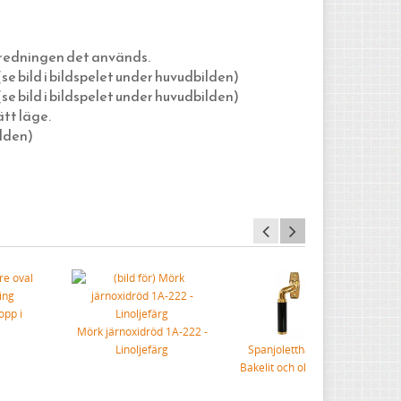
nredningen det används.
e bild i bildspelet under huvudbilden)
e bild i bildspelet under huvudbilden)
tt läge.
ilden)
opp i
Mörk järnoxidröd 1A-222 -
Linoljefärg
Spanjoletthandtag Funkis
Bakelit och olackad mässing