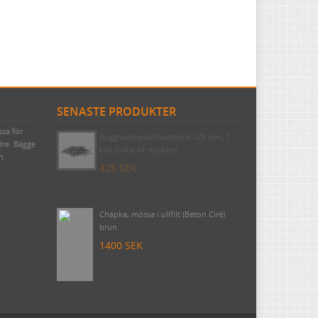
SENASTE PRODUKTER
ssa för
Byggnadsspik/Rosettspik 125 mm, 1
dre. Bägge
kilo (cirka 49 stycken)
ch
425 SEK
Chapka, mössa i ullfilt (Béton Ciré)
brun
1400 SEK