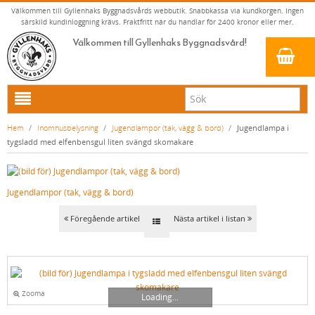
Välkommen till Gyllenhaks Byggnadsvårds webbutik. Snabbkassa via kundkorgen. Ingen
särskild kundinloggning krävs. Fraktfritt när du handlar för 2400 kronor eller mer.
Välkommen till Gyllenhaks Byggnadsvård!
HEM
Hem
/
Inomhusbelysning
/
Jugendlampor (tak, vägg & bord)
/
Jugendlampa i
tygsladd med elfenbensgul liten svängd skomakare
NYA PRODUKTER
LINOLJEFÄRG & SLAMFÄRG MED MERA
Jugendlampor (tak, vägg & bord)
KLASSISKA KLÄDER
LINOLJEFÄRGER
BADRUM & KÖK (KRANAR & PORSLIN)
MATTA LINOLJEFÄRGER
RESISTANT WORK WEAR
VITA KULÖRER
Föregående artikel
Nästa artikel i listan
INNERDÖRRSHANDTAG
FALU RÖDFÄRG (SLAMFÄRGER)
STORVÄSTAR
KÖKSBLANDARE
GRÅ KULÖRER
YTTERDÖRRSHANDTAG
KONSTNÄRSFÄRGER
VÄSTAR
TVÄTTSTÄLLSBLANDARE
DÖRRHANDTAG MÄSSING (INNERDÖRR)
GULA KULÖRER
KLASSISKA SPANJOLETTHANDTAG
LACK, LASYRER, FERNISSOR & OLJOR
BYXOR
BADKARSBLANDARE
DÖRRHANDTAG NICKEL (INNERDÖRR)
HANDTAG YTTERDÖRR OVAL CYLINDER
RÖDA KULÖRER
VITT
Zooma
Loading...
FÖNSTERBESLAG & FÖNSTERVERKTYG
LINOLJESÅPA OCH MÅLARTVÄTT
JACKOR, ANORAKER OCH BUSSARONGER
DUSCHAR OCH DUSCHBLANDARE
DÖRRHANDTAG LÅNGSKYLT MÄSSING
HANDTAG YTTERDÖRR (ASSA 2000)
KLASSISKA SPANJOLETTHANDTAG
GRÖNA KULÖRER
GULT/ORANGE