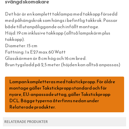
svängd skomakare
HATTAR OCH HUVUDBONADER
JUGENDLAMPOR (TAK, VÄGG & BORD)
SKOSNÖREN, SKOKRÄM, INLÄGGSSULOR
SKOMAKARLAMPOR
Det här är en komplett taklampa med takkopp försedd
med påhängskrok som hängs i befintlig takkrok. Passar
SCARFAR, BANDANAS OCH FLUGOR
SPELBORDSLAMPOR
både till utanpåliggande och infällt montage.
STRUMPOR
TAKLAMPOR I PORSLIN & BAKELIT
Höjd: 19 cm inklusive takkopp (alltså lampskärm plus
takkopp).
MORGONROCKAR OCH NATTKLÄDER
BORDSLAMPOR
Diameter: 15 cm
KLASSISKA HÄNGSLEN & ACCESSOARER
GOLVLAMPOR
Fattning: 1 x E27 max.60 Watt
Glasskärmen är 8 cm hög och 16 cm bred.
KLASSISKA PORSLINSLAMPOR
Brun tygsladd på 2,5 meter (höjden kan alltså anpassas)
ELMONTERADE FOTOGENLAMPOR
SPOTLIGHTS I KLASSISK STIL
Lampan kompletteras med takstickpropp. För äldre
montage gäller Takstickpropp standard och för
UTOMHUSBELYSNING
nyare, EU-anpassade uttag, gäller Takstickpropp
STRÖMBRYTARE OCH ELUTTAG (RETRO)
STALLYKTOR
DCL. Bägge typerna återfinns nedan under
Relaterade produkter.
SKÄRMAR, KULODOSOR & GLÖDLAMPOR
GÅRDSLYKTOR
SVART BAKELIT INFÄLLT MONTAGE
FOTOGEN & STEARIN
GLASBRUKSLYKTOR
VIT BAKELIT INFÄLLT MONTAGE
TVINNAD SLADD & ISOLATORER
RELATERADE PRODUKTER
HUSHÅLL & SÅPOR MED MERA
FUNKISLAMPOR
SVART PORSLIN INFÄLLT MONTAGE
KULODOSOR I PORSLIN OCH BAKELIT
FOTOGENLAMPOR