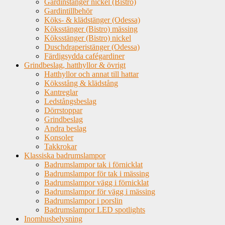
Gardinstänger nickel (Bistro)
Gardintillbehör
Köks- & klädstänger (Odessa)
Köksstänger (Bistro) mässing
Köksstänger (Bistro) nickel
Duschdraperistänger (Odessa)
Färdigsydda cafégardiner
Grindbeslag, hatthyllor & övrigt
Hatthyllor och annat till hattar
Köksstång & klädstång
Kantreglar
Ledstångsbeslag
Dörrstoppar
Grindbeslag
Andra beslag
Konsoler
Takkrokar
Klassiska badrumslampor
Badrumslampor tak i förnicklat
Badrumslampor för tak i mässing
Badrumslampor vägg i förnicklat
Badrumslampor för vägg i mässing
Badrumslampor i porslin
Badrumslampor LED spotlights
Inomhusbelysning