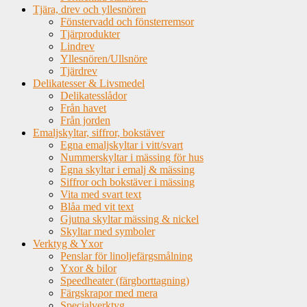
Tjära, drev och yllesnören
Fönstervadd och fönsterremsor
Tjärprodukter
Lindrev
Yllesnören/Ullsnöre
Tjärdrev
Delikatesser & Livsmedel
Delikatesslådor
Från havet
Från jorden
Emaljskyltar, siffror, bokstäver
Egna emaljskyltar i vitt/svart
Nummerskyltar i mässing för hus
Egna skyltar i emalj & mässing
Siffror och bokstäver i mässing
Vita med svart text
Blåa med vit text
Gjutna skyltar mässing & nickel
Skyltar med symboler
Verktyg & Yxor
Penslar för linoljefärgsmålning
Yxor & bilor
Speedheater (färgborttagning)
Färgskrapor med mera
Specialverktyg