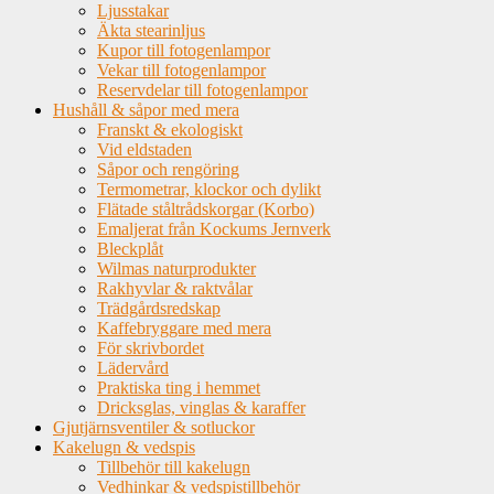
Ljusstakar
Äkta stearinljus
Kupor till fotogenlampor
Vekar till fotogenlampor
Reservdelar till fotogenlampor
Hushåll & såpor med mera
Franskt & ekologiskt
Vid eldstaden
Såpor och rengöring
Termometrar, klockor och dylikt
Flätade ståltrådskorgar (Korbo)
Emaljerat från Kockums Jernverk
Bleckplåt
Wilmas naturprodukter
Rakhyvlar & raktvålar
Trädgårdsredskap
Kaffebryggare med mera
För skrivbordet
Lädervård
Praktiska ting i hemmet
Dricksglas, vinglas & karaffer
Gjutjärnsventiler & sotluckor
Kakelugn & vedspis
Tillbehör till kakelugn
Vedhinkar & vedspistillbehör