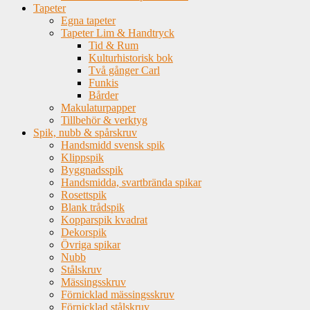
Tapeter
Egna tapeter
Tapeter Lim & Handtryck
Tid & Rum
Kulturhistorisk bok
Två gånger Carl
Funkis
Bårder
Makulaturpapper
Tillbehör & verktyg
Spik, nubb & spårskruv
Handsmidd svensk spik
Klippspik
Byggnadsspik
Handsmidda, svartbrända spikar
Rosettspik
Blank trådspik
Kopparspik kvadrat
Dekorspik
Övriga spikar
Nubb
Stålskruv
Mässingsskruv
Förnicklad mässingsskruv
Förnicklad stålskruv