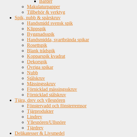
Bårder
Makulaturpapper
Tillbehör & verktyg
Spik, nubb & spårskruv
Handsmidd svensk spik
Klippspik
Byggnadsspik
Handsmidda, svartbrända spikar
Rosettspik
Blank trådspik
Kopparspik kvadrat
Dekorspik
Övriga spikar
Nubb
Stålskruv
Mässingsskruv
Förnicklad mässingsskruv
Förnicklad stålskruv
Tjära, drev och yllesnören
Fönstervadd och fönsterremsor
Tjärprodukter
Lindrev
Yllesnören/Ullsnöre
Tjärdrev
Delikatesser & Livsmedel