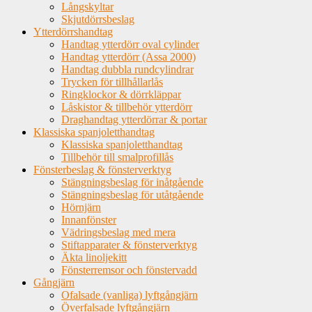
Långskyltar
Skjutdörrsbeslag
Ytterdörrshandtag
Handtag ytterdörr oval cylinder
Handtag ytterdörr (Assa 2000)
Handtag dubbla rundcylindrar
Trycken för tillhållarlås
Ringklockor & dörrkläppar
Låskistor & tillbehör ytterdörr
Draghandtag ytterdörrar & portar
Klassiska spanjoletthandtag
Klassiska spanjoletthandtag
Tillbehör till smalprofillås
Fönsterbeslag & fönsterverktyg
Stängningsbeslag för inåtgående
Stängningsbeslag för utåtgående
Hörnjärn
Innanfönster
Vädringsbeslag med mera
Stiftapparater & fönsterverktyg
Äkta linoljekitt
Fönsterremsor och fönstervadd
Gångjärn
Ofalsade (vanliga) lyftgångjärn
Överfalsade lyftgångjärn