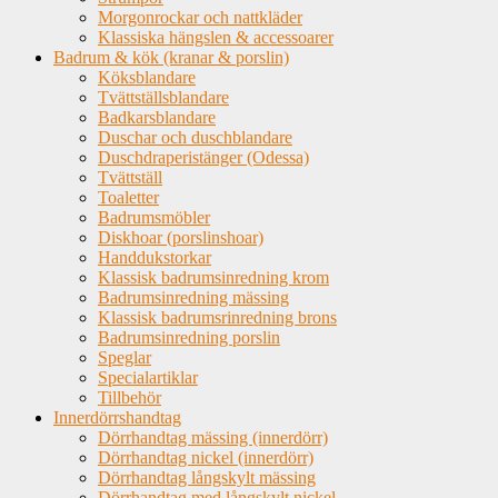
Morgonrockar och nattkläder
Klassiska hängslen & accessoarer
Badrum & kök (kranar & porslin)
Köksblandare
Tvättställsblandare
Badkarsblandare
Duschar och duschblandare
Duschdraperistänger (Odessa)
Tvättställ
Toaletter
Badrumsmöbler
Diskhoar (porslinshoar)
Handdukstorkar
Klassisk badrumsinredning krom
Badrumsinredning mässing
Klassisk badrumsrinredning brons
Badrumsinredning porslin
Speglar
Specialartiklar
Tillbehör
Innerdörrshandtag
Dörrhandtag mässing (innerdörr)
Dörrhandtag nickel (innerdörr)
Dörrhandtag långskylt mässing
Dörrhandtag med långskylt nickel