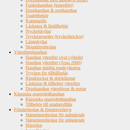
Funkishandtag (innerdörr)
Draghandtag & porthandtag
Toalettbehör
Kammarlås
Låskistor & låstillbehör
Nyckelskyltar
Tryckesrosetter (tryckesbrickor)
Långskyltar
Skjutdörrsbeslag
Ytterdörrshandtag
Handtag ytterdörr oval cylinder
Handtag ytterdörr (Assa 2000)
Handtag dubbla rundcylindrar
Trycken för tillhållarlås
Ringklockor & dörrkläppar
Låskistor & tillbehör ytterdörr
Draghandtag ytterdörrar & portar
Klassiska spanjoletthandtag
Klassiska spanjoletthandtag
Tillbehör till smalprofillås
Fönsterbeslag & fönsterverktyg
Stängningsbeslag för inåtgående
Stängningsbeslag för utåtgående
Hörnjärn