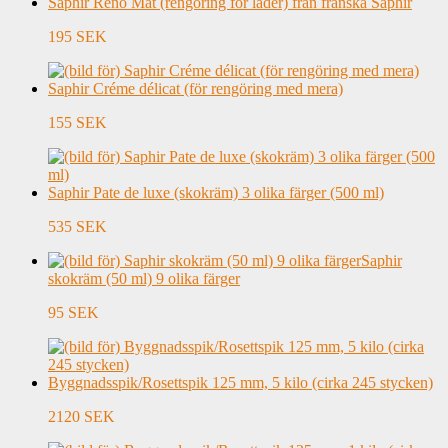
Saphir Reno Mat (rengöring för läder) från franska Saphir
195 SEK
Saphir Créme délicat (för rengöring med mera)
155 SEK
Saphir Pate de luxe (skokräm) 3 olika färger (500 ml)
535 SEK
Saphir
skokräm (50 ml) 9 olika färger
95 SEK
Byggnadsspik/Rosettspik 125 mm, 5 kilo (cirka 245 stycken)
2120 SEK