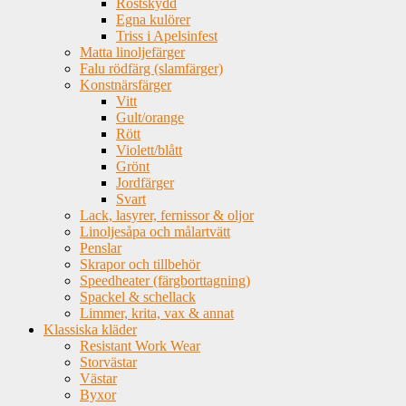
Rostskydd
Egna kulörer
Triss i Apelsinfest
Matta linoljefärger
Falu rödfärg (slamfärger)
Konstnärsfärger
Vitt
Gult/orange
Rött
Violett/blått
Grönt
Jordfärger
Svart
Lack, lasyrer, fernissor & oljor
Linoljesåpa och målartvätt
Penslar
Skrapor och tillbehör
Speedheater (färgborttagning)
Spackel & schellack
Limmer, krita, vax & annat
Klassiska kläder
Resistant Work Wear
Storvästar
Västar
Byxor