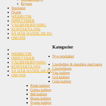
Brynen
Stuckatur
Övrigt
WEBBUTIK
ÖPPETTIDER
VÄGBESKRIVNING
KONTAKTA OSS
SÅ HÄR HANDLAR DU
OM OSS
Kategorier
WEBBUTIK
Nya produkter
ÖPPETTIDER
VÄGBESKRIVNING
Linoljefärg & slamfärg med mera
KONTAKTA OSS
Linoljefärger
SÅ HÄR HANDLAR DU
Vita kulörer
OM OSS
Grå kulörer
Gula kulörer
Röda kulörer
Gröna kulörer
Blå kulörer
Bruna kulörer
Svarta kulörer