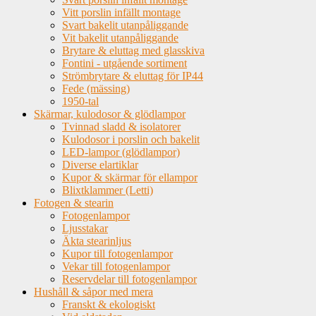
Vitt porslin infällt montage
Svart bakelit utanpåliggande
Vit bakelit utanpåliggande
Brytare & eluttag med glasskiva
Fontini - utgående sortiment
Strömbrytare & eluttag för IP44
Fede (mässing)
1950-tal
Skärmar, kulodosor & glödlampor
Tvinnad sladd & isolatorer
Kulodosor i porslin och bakelit
LED-lampor (glödlampor)
Diverse elartiklar
Kupor & skärmar för ellampor
Blixtklammer (Letti)
Fotogen & stearin
Fotogenlampor
Ljusstakar
Äkta stearinljus
Kupor till fotogenlampor
Vekar till fotogenlampor
Reservdelar till fotogenlampor
Hushåll & såpor med mera
Franskt & ekologiskt