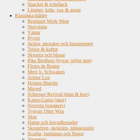
Spackel & schellack
Limmer, krita, vax & annat
Klassiska kläder
Resistant Work Wear
Storvästar
Västar
Byxor
Jackor, anoraker och bussaronger
Tröjor & koftor
Skjortor och blusar
Pike Brothers (byxor, tröjor mm)
Fleurs de Bagne
Merz b. Schwanen
Armor Lux
Hemen Biarritz
Mayed
Schiesser Revival (dam & herr)
Kamo-Gutsu (skor)
Novesta (sneakers)
Tygvax Otter Wax
Skor
Hattar och huvudbonader
Skosnören, skokräm, inläggssulor
Scarfar, bandanas och flugor
Strumpor