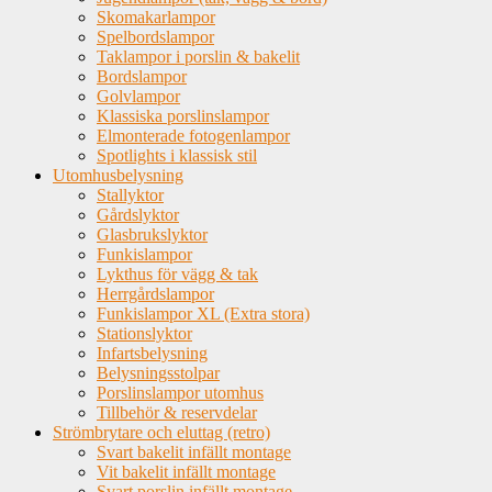
Skomakarlampor
Spelbordslampor
Taklampor i porslin & bakelit
Bordslampor
Golvlampor
Klassiska porslinslampor
Elmonterade fotogenlampor
Spotlights i klassisk stil
Utomhusbelysning
Stallyktor
Gårdslyktor
Glasbrukslyktor
Funkislampor
Lykthus för vägg & tak
Herrgårdslampor
Funkislampor XL (Extra stora)
Stationslyktor
Infartsbelysning
Belysningsstolpar
Porslinslampor utomhus
Tillbehör & reservdelar
Strömbrytare och eluttag (retro)
Svart bakelit infällt montage
Vit bakelit infällt montage
Svart porslin infällt montage