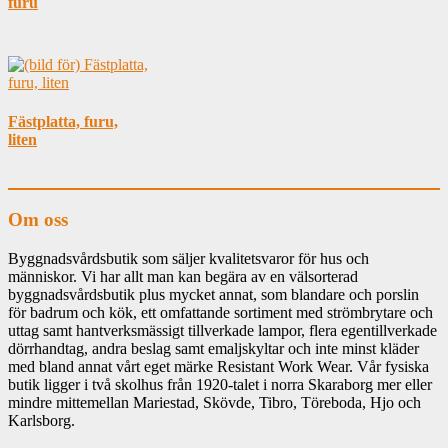
furu
Fästplatta, furu,
liten
Om oss
Byggnadsvårdsbutik som säljer kvalitetsvaror för hus och
människor. Vi har allt man kan begära av en välsorterad
byggnadsvårdsbutik plus mycket annat, som blandare och porslin
för badrum och kök, ett omfattande sortiment med strömbrytare och
uttag samt hantverksmässigt tillverkade lampor, flera egentillverkade
dörrhandtag, andra beslag samt emaljskyltar och inte minst kläder
med bland annat vårt eget märke Resistant Work Wear. Vår fysiska
butik ligger i två skolhus från 1920-talet i norra Skaraborg mer eller
mindre mittemellan Mariestad, Skövde, Tibro, Töreboda, Hjo och
Karlsborg.