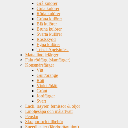
Grå kulörer
Gula kulörer
Röda kulörer
Gröna kulörer
Blå kulörer
Bruna kulörer
Svarta kulörer
Rostskydd
Egna kulörer
Triss i Apelsinfest
Matta linoljefärger
Falu rödfärg (slamfärger)
Konstnärsfärger
Vitt
Gult/orange
Rött
Violett/blått
Grönt
Jordfärger
Svart
Lack, lasyrer, fernissor & oljor
Linoljesåpa och målartvätt
Penslar
Skrapor och tillbehör
Speedheater (färgborttagning)