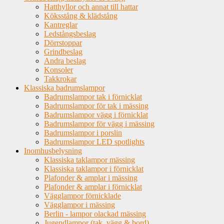
Hatthyllor och annat till hattar
Köksstång & klädstång
Kantreglar
Ledstångsbeslag
Dörrstoppar
Grindbeslag
Andra beslag
Konsoler
Takkrokar
Klassiska badrumslampor
Badrumslampor tak i förnicklat
Badrumslampor för tak i mässing
Badrumslampor vägg i förnicklat
Badrumslampor för vägg i mässing
Badrumslampor i porslin
Badrumslampor LED spotlights
Inomhusbelysning
Klassiska taklampor mässing
Klassiska taklampor i förnicklat
Plafonder & amplar i mässing
Plafonder & amplar i förnicklat
Vägglampor förnicklade
Vägglampor i mässing
Berlin - lampor olackad mässing
Jugendlampor (tak, vägg & bord)