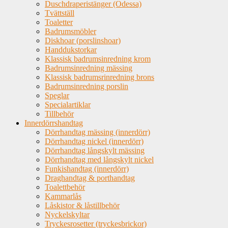
Duschdraperistänger (Odessa)
Tvättställ
Toaletter
Badrumsmöbler
Diskhoar (porslinshoar)
Handdukstorkar
Klassisk badrumsinredning krom
Badrumsinredning mässing
Klassisk badrumsrinredning brons
Badrumsinredning porslin
Speglar
Specialartiklar
Tillbehör
Innerdörrshandtag
Dörrhandtag mässing (innerdörr)
Dörrhandtag nickel (innerdörr)
Dörrhandtag långskylt mässing
Dörrhandtag med långskylt nickel
Funkishandtag (innerdörr)
Draghandtag & porthandtag
Toalettbehör
Kammarlås
Låskistor & låstillbehör
Nyckelskyltar
Tryckesrosetter (tryckesbrickor)