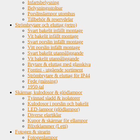
Infartsbelysning
Belysningsstolpar
Porslinslampor utomhus
Tillbehör & reservdelar
Strömbrytare och eluttag (retro)
Svart bakelit infällt montage
Vit bakelit infällt montage
Svart porslin infällt montage
Vitt porslin infällt montage
Svart bakelit utanpåliggande
Vit bakelit utanpåliggande
Brytare & eluttag med glasskiva
Fontini - utgående sortiment
Strömbrytare & eluttag för IP44
Fede (mässing)
1950-tal
Skärmar, kulodosor & glödlampor
Tvinnad sladd & isolatorer
Kulodosor i porslin och bakelit
LED-lampor (glödlampor)
Diverse elartiklar
Kupor & skärmar för ellampor
Blixtklammer (Letti)
Fotogen & stearin
Fotogenlampor