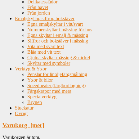
Delikatesslådor
Från havet
Från jorden
Emaljskyltar, siffror, bokstäver
Egna emaljskyltar i vitt/svart
Nummerskyltar i mässing för hus
Egna skyltar i emalj & mässing
Siffror och bokstäver i mässing
Vita med svart text
Blåa med vit text
Gjutna skyltar mässing & nickel
Skyltar med symboler
Verktyg & Yxor
Penslar för linoljefärgsmålning
Yxor & bilor
Speedheater (färgborttagning)
Färgskrapor med mera
Specialverktyg
Brynen
Stuckatur
Övrigt
Varukorg [mer]
Varukorgen är tom.