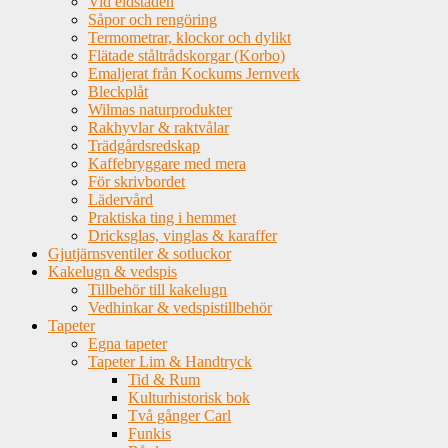
Vid eldstaden
Såpor och rengöring
Termometrar, klockor och dylikt
Flätade ståltrådskorgar (Korbo)
Emaljerat från Kockums Jernverk
Bleckplåt
Wilmas naturprodukter
Rakhyvlar & raktvålar
Trädgårdsredskap
Kaffebryggare med mera
För skrivbordet
Lädervård
Praktiska ting i hemmet
Dricksglas, vinglas & karaffer
Gjutjärnsventiler & sotluckor
Kakelugn & vedspis
Tillbehör till kakelugn
Vedhinkar & vedspistillbehör
Tapeter
Egna tapeter
Tapeter Lim & Handtryck
Tid & Rum
Kulturhistorisk bok
Två gånger Carl
Funkis