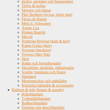
Jackor, anoraker och bussaronger
Tröjor & koftor
Skjortor och blusar
Pike Brothers (byxor, tröjor mm)
Fleurs de Bagne
Merz b. Schwanen
Armor Lux
Hemen Biarritz
Mayed
Schiesser Revival (dam & herr)
Kamo-Gutsu (skor)
Novesta (sneakers)
Tygvax Otter Wax
Skor
Hattar och huvudbonader
Skosnören, skokräm, inläggssulor
Scarfar, bandanas och flugor
Strumpor
Morgonrockar och nattkläder
Klassiska hängslen & accessoarer
Badrum & kök (kranar & porslin)
Köksblandare
Tvättställsblandare
Badkarsblandare
Duschar och duschblandare