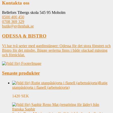
Kontakta oss
Bellefors Tibergs skola 545 95 Moholm
0500 400 450
0708 369 329
butik@gyllenhak.se
ODESSA & BISTRO
Vi har två serier med gardinstänger: Odessa för det stora fönstret och
Bistro för det mindre. Bägge serierna finns i både olackad mässing
och förnicklat.
Senaste produkter
Rutig
utanpåskjorta i flanell (arbetsskjorta)
1420 SEK