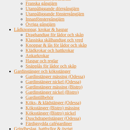
Franska gångjärn
Utanpåliggande dörrgångjärn
Utanpåliggande fönstergångjärn
Innanfönstergångjärn
Övriga gångjärn
Lådknoppar, krokar & haspar
Draghandtag för lådor och skåp
Klassiska skålhandtag och vred
Knoppar & lås för lådor och skåp
Klädkrokar och hattkrokar
Ankarkrokar
Haspar och reglar
Snäpplås för lådor och skåp
Gardinstänger och köksstänger
Gardinstänger mässing (Odessa)
Gardinstänger nickel (Odessa)
Gardinstänger mässing (Bistro)
Gardinstänger nickel (Bistro)
Gardintillbehör
Köks- & klädstänger (Odessa)
Köksstänger (Bistro) mässing
Köksstänger (Bistro) nickel
Duschdraperistänger (Odessa)
Färdigsydda cafégardiner
Grindbeslag, hatthyllor & övrigt