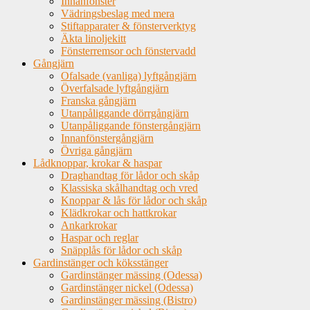
Innanfönster
Vädringsbeslag med mera
Stiftapparater & fönsterverktyg
Äkta linoljekitt
Fönsterremsor och fönstervadd
Gångjärn
Ofalsade (vanliga) lyftgångjärn
Överfalsade lyftgångjärn
Franska gångjärn
Utanpåliggande dörrgångjärn
Utanpåliggande fönstergångjärn
Innanfönstergångjärn
Övriga gångjärn
Lådknoppar, krokar & haspar
Draghandtag för lådor och skåp
Klassiska skålhandtag och vred
Knoppar & lås för lådor och skåp
Klädkrokar och hattkrokar
Ankarkrokar
Haspar och reglar
Snäpplås för lådor och skåp
Gardinstänger och köksstänger
Gardinstänger mässing (Odessa)
Gardinstänger nickel (Odessa)
Gardinstänger mässing (Bistro)