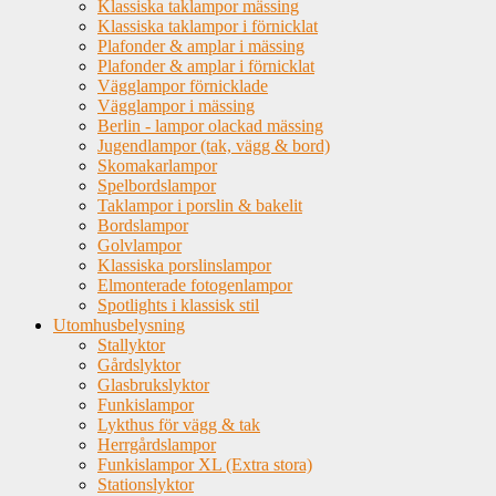
Klassiska taklampor mässing
Klassiska taklampor i förnicklat
Plafonder & amplar i mässing
Plafonder & amplar i förnicklat
Vägglampor förnicklade
Vägglampor i mässing
Berlin - lampor olackad mässing
Jugendlampor (tak, vägg & bord)
Skomakarlampor
Spelbordslampor
Taklampor i porslin & bakelit
Bordslampor
Golvlampor
Klassiska porslinslampor
Elmonterade fotogenlampor
Spotlights i klassisk stil
Utomhusbelysning
Stallyktor
Gårdslyktor
Glasbrukslyktor
Funkislampor
Lykthus för vägg & tak
Herrgårdslampor
Funkislampor XL (Extra stora)
Stationslyktor