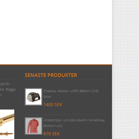
SENASTE PRODUKTER
ssa för
Byggnadsspik/Rosettspik 125 mm, 1
dre. Bägge
kilo (cirka 49 stycken)
ch
425 SEK
Chapka, mössa i ullfilt (Béton Ciré)
brun
1400 SEK