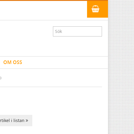
OM OSS
)
tikel i listan