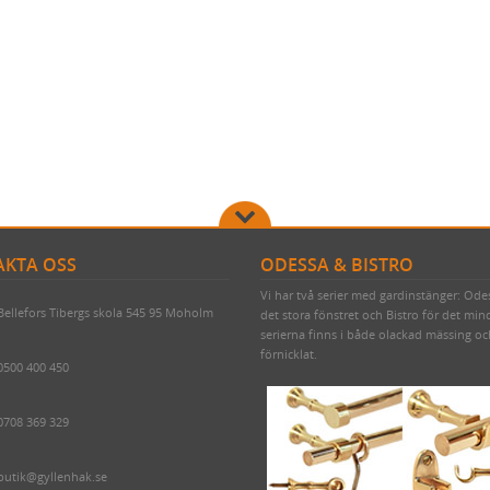
KTA OSS
ODESSA & BISTRO
Vi har två serier med gardinstänger: Ode
Bellefors Tibergs skola 545 95 Moholm
det stora fönstret och Bistro för det min
serierna finns i både olackad mässing o
förnicklat.
0500 400 450
0708 369 329
butik@gyllenhak.se