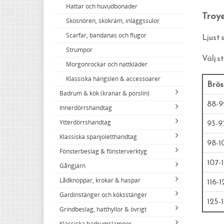
Hattar och huvudbonader
Troye
Skosnören, skokräm, inläggssulor
Ljust 
Scarfar, bandanas och flugor
Strumpor
Välj s
Morgonrockar och nattkläder
Klassiska hängslen & accessoarer
Brös
Badrum & kök (kranar & porslin)
88-9
Innerdörrshandtag
Köksblandare
93-9
Ytterdörrshandtag
Tvättställsblandare
Dörrhandtag mässing (innerdörr)
Klassiska spanjoletthandtag
Badkarsblandare
Dörrhandtag nickel (innerdörr)
Handtag ytterdörr oval cylinder
98-1
Fönsterbeslag & fönsterverktyg
Duschar och duschblandare
Dörrhandtag långskylt mässing
Handtag ytterdörr (Assa 2000)
Klassiska spanjoletthandtag
107-1
Gångjärn
Duschdraperistänger (Odessa)
Dörrhandtag med långskylt nickel
Handtag dubbla rundcylindrar
Tillbehör till smalprofillås
Stängningsbeslag för inåtgående
116-1
Lådknoppar, krokar & haspar
Tvättställ
Funkishandtag (innerdörr)
Trycken för tillhållarlås
Stängningsbeslag för utåtgående
Ofalsade (vanliga) lyftgångjärn
Gardinstänger och köksstänger
Toaletter
Draghandtag & porthandtag
Ringklockor & dörrkläppar
Hörnjärn
Överfalsade lyftgångjärn
Draghandtag för lådor och skåp
125-
Grindbeslag, hatthyllor & övrigt
Badrumsmöbler
Toalettbehör
Låskistor & tillbehör ytterdörr
Innanfönster
Franska gångjärn
Klassiska skålhandtag och vred
Gardinstänger mässing (Odessa)
Klassiska badrumslampor
Diskhoar (porslinshoar)
Kammarlås
Draghandtag ytterdörrar & portar
Vädringsbeslag med mera
Utanpåliggande dörrgångjärn
Knoppar & lås för lådor och skåp
Gardinstänger nickel (Odessa)
Hatthyllor och annat till hattar