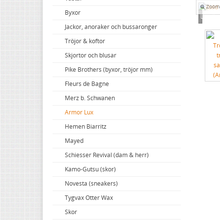
Zoom
Lack, lasyrer, fernissor & oljor
Byxor
Röda kulörer
Vitt
Loading
Linoljesåpa och målartvätt
Jackor, anoraker och bussaronger
Gröna kulörer
Gult/orange
Penslar
Tröjor & koftor
Blå kulörer
Rött
Skrapor och tillbehör
Skjortor och blusar
Bruna kulörer
Violett/blått
Speedheater (färgborttagning)
Pike Brothers (byxor, tröjor mm)
Svarta kulörer
Grönt
Spackel & schellack
Fleurs de Bagne
Rostskydd
Jordfärger
Limmer, krita, vax & annat
Merz b. Schwanen
Egna kulörer
Svart
Armor Lux
Triss i Apelsinfest
Hemen Biarritz
Mayed
Schiesser Revival (dam & herr)
Kamo-Gutsu (skor)
Novesta (sneakers)
Tygvax Otter Wax
Skor