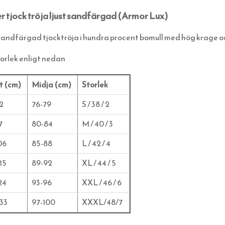
r tjock tröja ljust sandfärgad (Armor Lux)
sandfärgad tjocktröja i hundra procent bomull med hög krage o
torlek enligt nedan
t (cm)
Midja (cm)
Storlek
2
76-79
S / 38 / 2
7
80-84
M / 40 / 3
06
85-88
L / 42 / 4
15
89-92
XL / 44 / 5
24
93-96
XXL / 46 / 6
133
97-100
XXXL/48/7