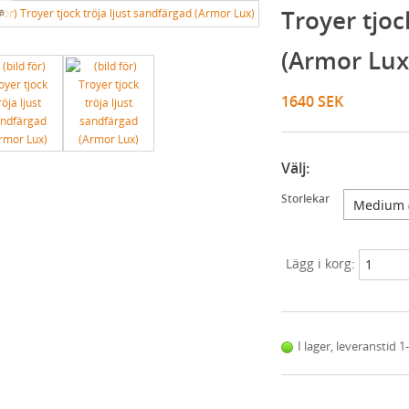
Troyer tjoc
a
...
(Armor Lux
1640 SEK
Välj:
Storlekar
Lägg i korg:
I lager, leveranstid 