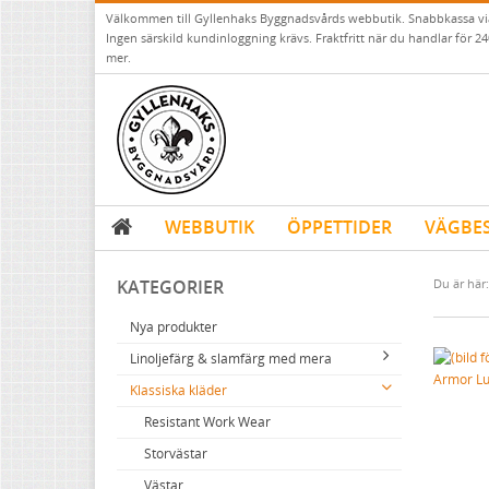
Välkommen till Gyllenhaks Byggnadsvårds webbutik. Snabbkassa v
Ingen särskild kundinloggning krävs. Fraktfritt när du handlar för 24
mer.
WEBBUTIK
ÖPPETTIDER
VÄGBE
KATEGORIER
Du är här:
Nya produkter
Linoljefärg & slamfärg med mera
Armor L
Klassiska kläder
Linoljefärger
Matta linoljefärger
Resistant Work Wear
Vita kulörer
Falu rödfärg (slamfärger)
Storvästar
Grå kulörer
Konstnärsfärger
Västar
Gula kulörer