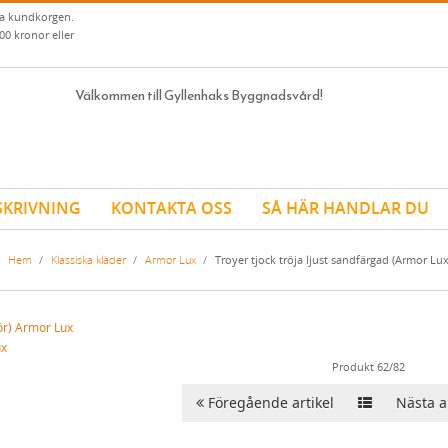
ia kundkorgen.
00 kronor eller
Välkommen till Gyllenhaks Byggnadsvård!
SKRIVNING
KONTAKTA OSS
SÅ HÄR HANDLAR DU
Hem
/
Klassiska kläder
/
Armor Lux
/
Troyer tjock tröja ljust sandfärgad (Armor Lux
ux
Produkt 62/82
Föregående artikel
Nästa ar