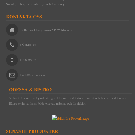
Skövde, Tibro, Töreboda, Hjo och Karlsborg.
KONTAKTA OSS
Bellefors Tibergs skola 545 95 Moholm
0500 400 450
0708 369 329
butik@gyllenhak.se
ODESSA & BISTRO
Vi har två serier med gardinstänger: Odessa för det stora fönstret och Bistro för det mindre.
Bägge serierna finns i både olackad mässing och förnicklat.
SENASTE PRODUKTER