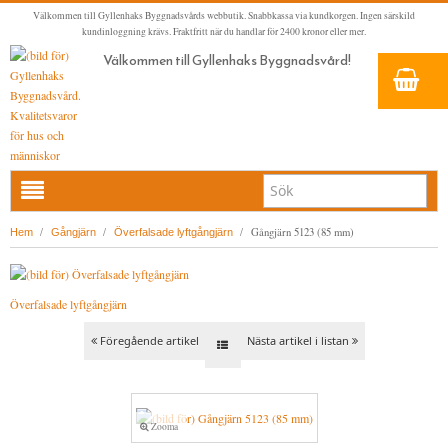
Välkommen till Gyllenhaks Byggnadsvårds webbutik. Snabbkassa via kundkorgen. Ingen särskild
kundinloggning krävs. Fraktfritt när du handlar för 2400 kronor eller mer.
Välkommen till Gyllenhaks Byggnadsvård!
HEM
/
/
/
Gångjärn 5123 (85 mm)
Hem
Gångjärn
Överfalsade lyftgångjärn
NYA PRODUKTER
LINOLJEFÄRG & SLAMFÄRG MED MERA
Överfalsade lyftgångjärn
KLASSISKA KLÄDER
LINOLJEFÄRGER
Föregående artikel
Nästa artikel i listan
BADRUM & KÖK (KRANAR & PORSLIN)
MATTA LINOLJEFÄRGER
RESISTANT WORK WEAR
VITA KULÖRER
INNERDÖRRSHANDTAG
FALU RÖDFÄRG (SLAMFÄRGER)
STORVÄSTAR
KÖKSBLANDARE
GRÅ KULÖRER
YTTERDÖRRSHANDTAG
KONSTNÄRSFÄRGER
VÄSTAR
TVÄTTSTÄLLSBLANDARE
DÖRRHANDTAG MÄSSING (INNERDÖRR)
GULA KULÖRER
Zooma