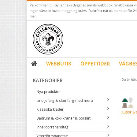
Välkommen till Gyllenhaks Byggnadsvårds webbutik. Snabbkassa v
Ingen särskild kundinloggning krävs. Fraktfritt när du handlar för 24
mer.
WEBBUTIK
ÖPPETTIDER
VÄGBE
KATEGORIER
Du är här:
Nya produkter
Linoljefärg & slamfärg med mera
Klassiska kläder
Linoljefärger
Kupor & 
Badrum & kök (kranar & porslin)
Matta linoljefärger
Resistant Work Wear
Vita kulörer
Innerdörrshandtag
Falu rödfärg (slamfärger)
Storvästar
Köksblandare
Grå kulörer
Ytterdörrshandtag
Konstnärsfärger
Västar
Tvättställsblandare
Dörrhandtag mässing (innerdörr)
Gula kulörer