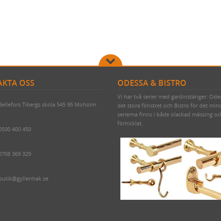
KTA OSS
ODESSA & BISTRO
Vi har två serier med gardinstänger: Ode
Bellefors Tibergs skola 545 95 Moholm
det stora fönstret och Bistro för det min
serierna finns i både olackad mässing o
förnicklat.
0500 400 450
0708 369 329
butik@gyllenhak.se