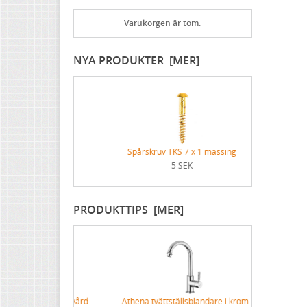
Lädervård
Övriga spikar
Blåa med vit text
Specialverktyg
Varukorgen är tom.
Praktiska ting i hemmet
Nubb
Gjutna skyltar mässing & nickel
Brynen
NYA PRODUKTER [MER]
Dricksglas, vinglas & karaffer
Stålskruv
Skyltar med symboler
Mässingsskruv
Förnicklad mässingsskruv
Förnicklad stålskruv
x ¾ mässing
Spårskruv TKS 7 x 1 mässing
Spårsk
5 SEK
PRODUKTTIPS [MER]
aks Byggnadsvård
Athena tvättställsblandare i krom