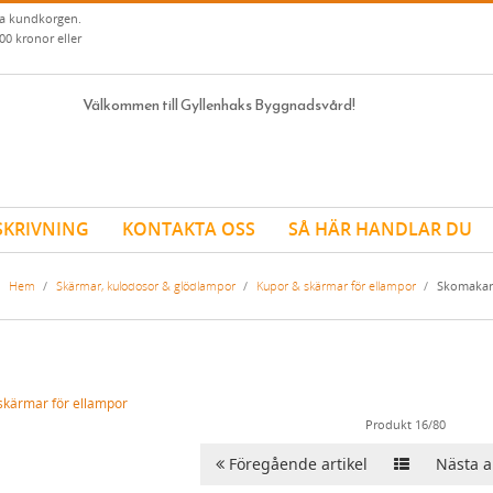
ia kundkorgen.
00 kronor eller
Välkommen till Gyllenhaks Byggnadsvård!
SKRIVNING
KONTAKTA OSS
SÅ HÄR HANDLAR DU
Hem
/
Skärmar, kulodosor & glödlampor
/
Kupor & skärmar för ellampor
/
Skomakare 
skärmar för ellampor
Produkt 16/80
Föregående artikel
Nästa ar