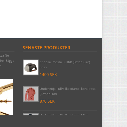
SENASTE PRODUKTER
ssa för
Byggnadsspik/Rosettspik 125 mm, 1
dre. Bägge
kilo (cirka 49 stycken)
ch
425 SEK
Chapka, mössa i ullfilt (Béton Ciré)
brun
1400 SEK
Undertröja i ull/silke (dam) i korallrosa
(Armor Lux)