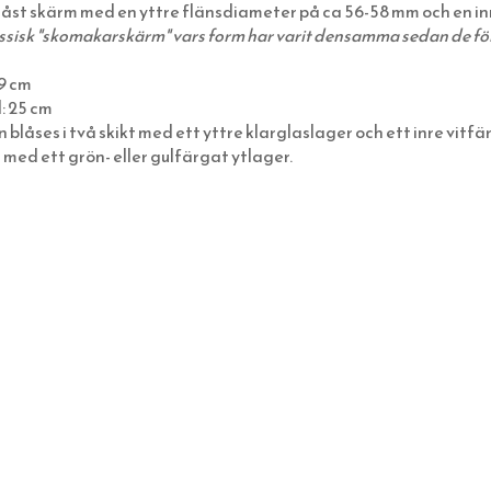
åst skärm med en yttre flänsdiameter på ca 56-58 mm och en in
ssisk "skomakarskärm" vars form har varit densamma sedan de fö
9 cm
: 25 cm
 blåses i två skikt med ett yttre klarglaslager och ett inre vitf
 med ett grön- eller gulfärgat ytlager.