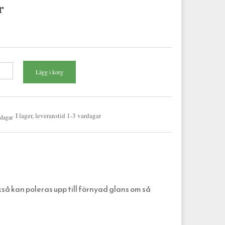
r
I lager, leveranstid 1-3 vardagar
å kan poleras upp till förnyad glans om så