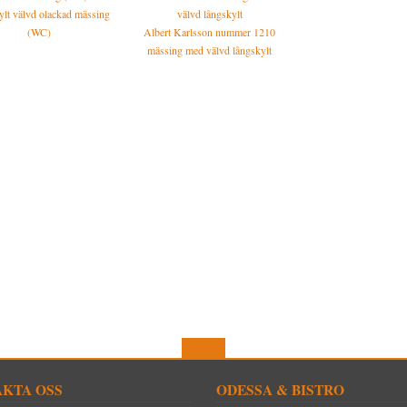
lt välvd olackad mässing
ckad mässing för dubbla rundcylindrar
(WC)
Albert Karlsson nummer 1210
1560 SEK
mässing med välvd långskylt
KTA OSS
ODESSA & BISTRO