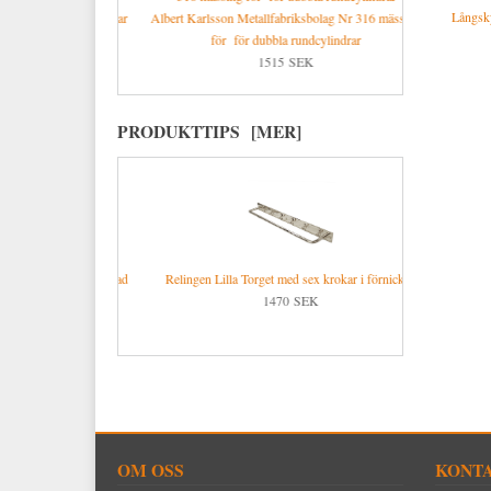
Förnicklad stålskruv
Långsky
dubbla rundcylindrar
Albert Karlsson Metallfabriksbolag Nr 316 mässing
Allégatan i ola
K
för för dubbla rundcylindrar
1515 SEK
PRODUKTTIPS [MER]
ex krokar i olackad
Relingen Lilla Torget med sex krokar i förnicklat
1470 SEK
K
OM OSS
KONTA