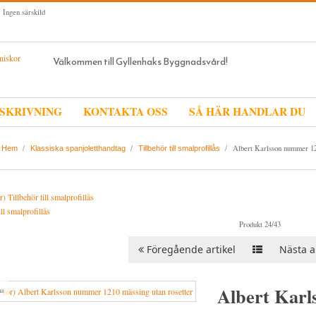
 Ingen särskild
Välkommen till Gyllenhaks Byggnadsvård!
SKRIVNING
KONTAKTA OSS
SÅ HÄR HANDLAR DU
/
/
/
Albert Karlsson nummer 121
Hem
Klassiska spanjoletthandtag
Tillbehör till smalprofillås
ill smalprofillås
Produkt 24/43
Föregående artikel
Nästa ar
Albert Karl
a
g...