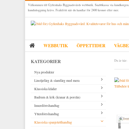
Välkommen till Gyllenhaks Byggnadsvårds webbutik. Snabbkassa via kundkorgen.
kundinloggning krävs. Fraktfritt när du handlar för 2400 kronor eller mer.
WEBBUTIK
ÖPPETTIDER
VÄGBE
KATEGORIER
Du är här:
Nya produkter
Linoljefärg & slamfärg med mera
Tillbehör t
Klassiska kläder
Linoljefärger
Badrum & kök (kranar & porslin)
Matta linoljefärger
Resistant Work Wear
Vita kulörer
Innerdörrshandtag
Falu rödfärg (slamfärger)
Storvästar
Köksblandare
Grå kulörer
Ytterdörrshandtag
Konstnärsfärger
Västar
Tvättställsblandare
Dörrhandtag mässing (innerdörr)
Gula kulörer
Zoom
Klassiska spanjoletthandtag
Lack, lasyrer, fernissor & oljor
Byxor
Badkarsblandare
Dörrhandtag nickel (innerdörr)
Handtag ytterdörr oval cylinder
Röda kulörer
Vitt
Loadin