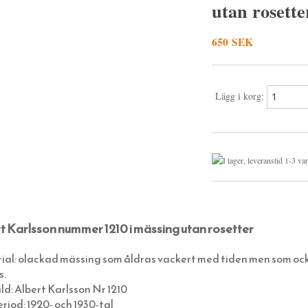
utan rosette
650 SEK
Lägg i korg:
t Karlsson nummer 1210 i mässing utan rosetter
al: olackad mässing som åldras vackert med tiden men som ocks
s.
ld: Albert Karlsson Nr 1210
riod: 1920- och 1930-tal