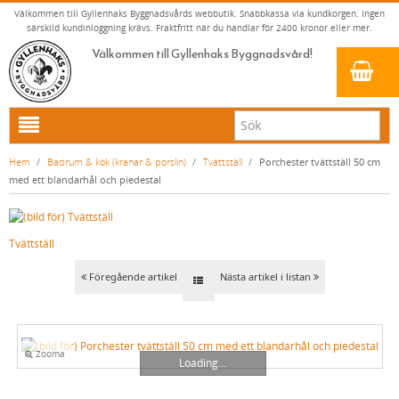
Välkommen till Gyllenhaks Byggnadsvårds webbutik. Snabbkassa via kundkorgen. Ingen
särskild kundinloggning krävs. Fraktfritt när du handlar för 2400 kronor eller mer.
Välkommen till Gyllenhaks Byggnadsvård!
HEM
Hem
/
Badrum & kök (kranar & porslin)
/
Tvättställ
/
Porchester tvättställ 50 cm
med ett blandarhål och piedestal
NYA PRODUKTER
LINOLJEFÄRG & SLAMFÄRG MED MERA
Tvättställ
KLASSISKA KLÄDER
LINOLJEFÄRGER
BADRUM & KÖK (KRANAR & PORSLIN)
MATTA LINOLJEFÄRGER
RESISTANT WORK WEAR
VITA KULÖRER
Föregående artikel
Nästa artikel i listan
FALU RÖDFÄRG (SLAMFÄRGER)
STORVÄSTAR
KÖKSBLANDARE
GRÅ KULÖRER
KONSTNÄRSFÄRGER
VÄSTAR
TVÄTTSTÄLLSBLANDARE
GULA KULÖRER
Zooma
LACK, LASYRER, FERNISSOR & OLJOR
BYXOR
BADKARSBLANDARE
RÖDA KULÖRER
VITT
Loading...
LINOLJESÅPA OCH MÅLARTVÄTT
JACKOR, ANORAKER OCH BUSSARONGER
DUSCHAR OCH DUSCHBLANDARE
GRÖNA KULÖRER
GULT/ORANGE