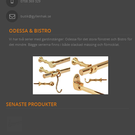
0708 369 329
butik@gyllenhak.se
ODESSA & BISTRO
Vi har två serier med gardinstänger: Odessa för det stora fönstret och Bistro för
det mindre. Bägge serierna finns i både olackad mässing och förnicklat.
SENASTE PRODUKTER
Draperistång (3 meter) Odessa 1910 komplett med korta rörhållare
& ändknoppar nickel
2620 SEK