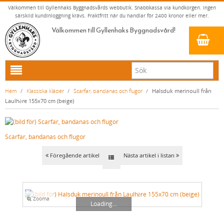
Välkommen till Gyllenhaks Byggnadsvårds webbutik. Snabbkassa via kundkorgen. Ingen
särskild kundinloggning krävs. Fraktfritt när du handlar för 2400 kronor eller mer.
Välkommen till Gyllenhaks Byggnadsvård!
HEM
Hem
/
Klassiska kläder
/
Scarfar, bandanas och flugor
/
Halsduk merinoull från
Laulhère 155x70 cm (beige)
NYA PRODUKTER
LINOLJEFÄRG & SLAMFÄRG MED MERA
Scarfar, bandanas och flugor
KLASSISKA KLÄDER
LINOLJEFÄRGER
MATTA LINOLJEFÄRGER
RESISTANT WORK WEAR
VITA KULÖRER
Föregående artikel
Nästa artikel i listan
FALU RÖDFÄRG (SLAMFÄRGER)
STORVÄSTAR
GRÅ KULÖRER
KONSTNÄRSFÄRGER
VÄSTAR
GULA KULÖRER
Zooma
LACK, LASYRER, FERNISSOR & OLJOR
BYXOR
RÖDA KULÖRER
VITT
Loading...
LINOLJESÅPA OCH MÅLARTVÄTT
JACKOR, ANORAKER OCH BUSSARONGER
GRÖNA KULÖRER
GULT/ORANGE