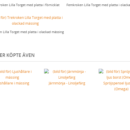
oken Lilla Torget med platta i förnicklat
Femkroken Lilla Torget med platta i olack
n Lilla Torget med platta i olackad mässing
ER KÖPTE ÄVEN
Simple pour Cayenne (tröja från
Fleurs de Bagne)
975 SEK
ushållare i mässing
Järnmönja - Linoljefärg
Spröjspensel lju
(Omega)