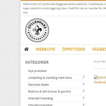
Välkommen till Gyllenhaks Byggnadsvårds webbutik. Snabbkassa v
Ingen särskild kundinloggning krävs. Fraktfritt när du handlar för 24
mer.
WEBBUTIK
ÖPPETTIDER
VÄGBE
KATEGORIER
Du är här:
Nya produkter
Linoljefärg & slamfärg med mera
Klädkrok
Klassiska kläder
Linoljefärger
Badrum & kök (kranar & porslin)
Matta linoljefärger
Resistant Work Wear
Vita kulörer
Innerdörrshandtag
Falu rödfärg (slamfärger)
Storvästar
Köksblandare
Grå kulörer
Ytterdörrshandtag
Konstnärsfärger
Västar
Tvättställsblandare
Dörrhandtag mässing (innerdörr)
Gula kulörer