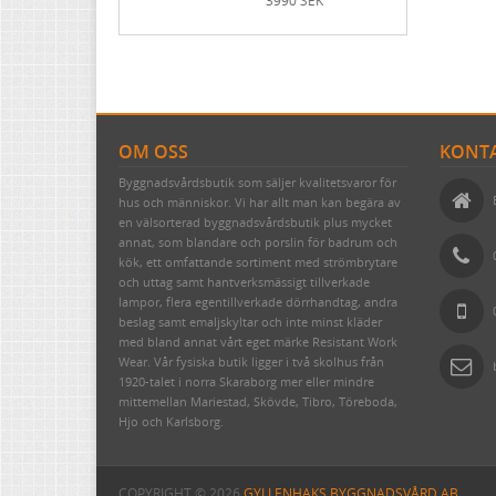
3990 SEK
OM OSS
KONTA
Byggnadsvårdsbutik som säljer kvalitetsvaror för
hus och människor. Vi har allt man kan begära av
en välsorterad byggnadsvårdsbutik plus mycket
annat, som blandare och porslin för badrum och
kök, ett omfattande sortiment med strömbrytare
och uttag samt hantverksmässigt tillverkade
lampor, flera egentillverkade dörrhandtag, andra
beslag samt emaljskyltar och inte minst kläder
med bland annat vårt eget märke Resistant Work
Wear. Vår fysiska butik ligger i två skolhus från
1920-talet i norra Skaraborg mer eller mindre
mittemellan Mariestad, Skövde, Tibro, Töreboda,
Hjo och Karlsborg.
COPYRIGHT © 2026
GYLLENHAKS BYGGNADSVÅRD AB