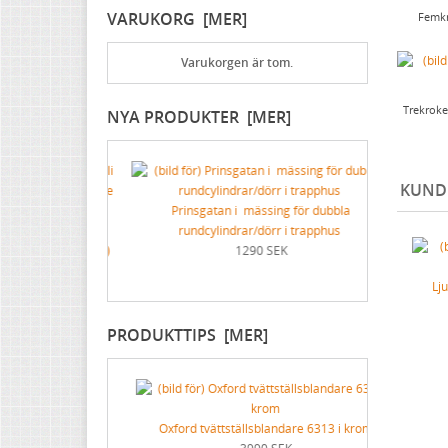
VARUKORG [MER]
Femkr
För skrivbordet
Dekorspik
Vita med svart text
Färgskrapor med mera
Lädervård
Övriga spikar
Blåa med vit text
Specialverktyg
Varukorgen är tom.
Praktiska ting i hemmet
Nubb
Gjutna skyltar mässing & nickel
Brynen
Trekroke
NYA PRODUKTER [MER]
Dricksglas, vinglas & karaffer
Stålskruv
Skyltar med symboler
Mässingsskruv
Förnicklad mässingsskruv
KUND
Förnicklad stålskruv
Prinsgatan i mässing för dubbla
Tricot Aller 
iminali "Cesare
rundcylindrar/dörr i trapphus
Fleurs de Bagne)
1290 SEK
K
Lj
PRODUKTTIPS [MER]
2 kilo
Oxford tvättställsblandare 6313 i krom
K