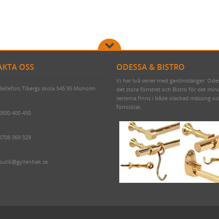
KTA OSS
ODESSA & BISTRO
Vi har två serier med gardinstänger: Ode
Bellefors Tibergs skola 545 95 Moholm
det stora fönstret och Bistro för det min
serierna finns i både olackad mässing o
förnicklat.
0500 400 450
0708 369 329
butik@gyllenhak.se