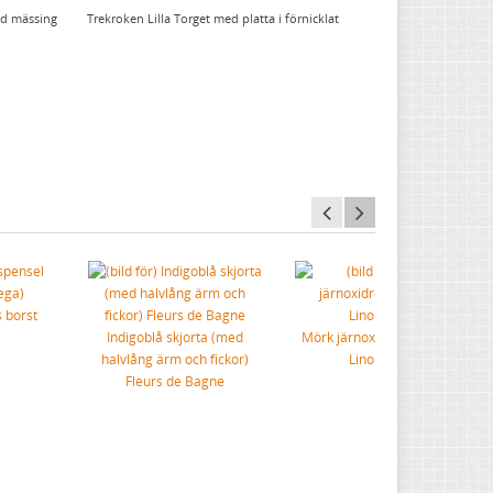
ad mässing
Trekroken Lilla Torget med platta i förnicklat
s borst
Indigoblå skjorta (med
Mörk järnoxidröd 1A-222 -
halvlång ärm och fickor)
Linoljefärg
Fleurs de Bagne