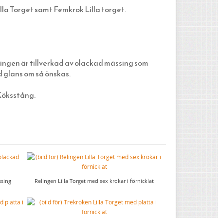
lla Torget samt Femkrok Lilla torget.
lingen är tillverkad av olackad mässing som
 glans om så önskas.
Köksstång.
ssing
Relingen Lilla Torget med sex krokar i förnicklat