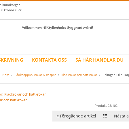
ia kundkorgen.
00 kronor eller
Välkommen till Gyllenhaks Byggnadsvård!
SKRIVNING
KONTAKTA OSS
SÅ HÄR HANDLAR DU
Hem
/
Lådknoppar, krokar & haspar
/
Klädkrokar och hattkrokar
/
Relingen Lilla Tor
ar och hattkrokar
Produkt 28/102
Föregående artikel
Nästa ar