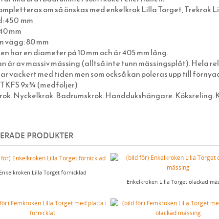
mpletteras om så önskas med enkelkrok Lilla Torget, Trekrok Li
: 450 mm
 40 mm
ån vägg: 80 mm
en har en diameter på 10 mm och är 405 mm lång.
n är av massiv mässing (alltså inte tunn mässingsplåt). Hela re
r vackert med tiden men som också kan poleras upp till förnyad
: TKFS 9x¾ (medföljer)
rok. Nyckelkrok. Badrumskrok. Handdukshängare. Köksreling. 
TERADE PRODUKTER
Enkelkroken Lilla Torget förnicklad
Enkelkroken Lilla Torget olackad mä