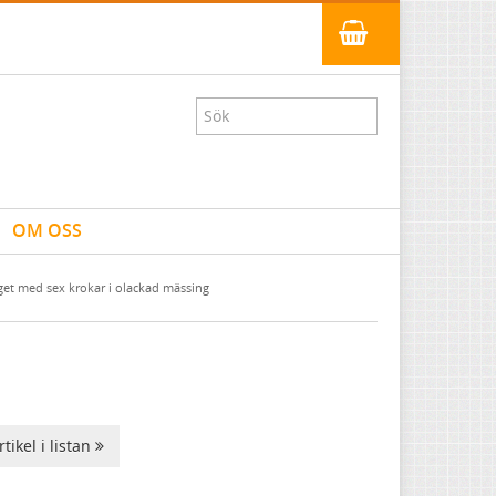
OM OSS
get med sex krokar i olackad mässing
tikel i listan