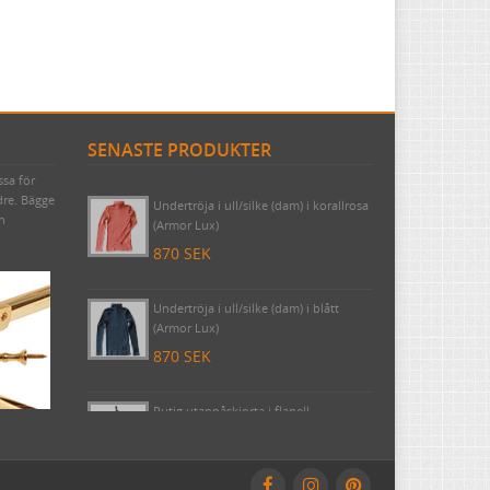
SENASTE PRODUKTER
ssa för
Draperistång (3 meter) Odessa 1910
dre. Bägge
komplett med korta rörhållare &
ch
ändknoppar nickel
2620 SEK
Undertröja i ull/silke (dam) i korallrosa
(Armor Lux)
870 SEK
Undertröja i ull/silke (dam) i blått
(Armor Lux)
870 SEK