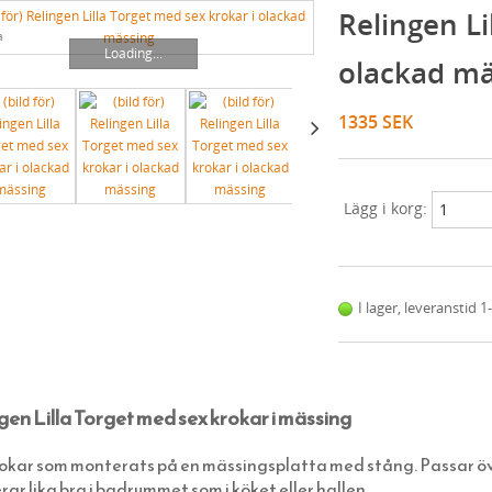
Relingen Li
a
Loading...
olackad mä
1335 SEK
Lägg i korg:
I lager, leveranstid 
gen Lilla Torget med sex krokar i mässing
rokar som monterats på en mässingsplatta med stång. Passar öv
ar lika bra i badrummet som i köket eller hallen
.