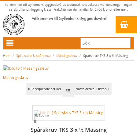
Välkommen till Gyllenhaks Byggnadsvårds webbutik. Snabbkassa via kundkorgen. Ingen
särskild kundinloggning krävs. Fraktfritt när du handlar för 2400 kronor eller mer.
Välkommen till Gyllenhaks Byggnadsvård!
HEM
Hem
/
Spik, nubb & spårskruv
/
Mässingsskruv
/
Spårskruv TKS 3 x ½ Mässing
NYA PRODUKTER
LINOLJEFÄRG & SLAMFÄRG MED MERA
Mässingsskruv
KLASSISKA KLÄDER
LINOLJEFÄRGER
Föregående artikel
Nästa artikel i listan
BADRUM & KÖK (KRANAR & PORSLIN)
MATTA LINOLJEFÄRGER
RESISTANT WORK WEAR
VITA KULÖRER
INNERDÖRRSHANDTAG
FALU RÖDFÄRG (SLAMFÄRGER)
STORVÄSTAR
KÖKSBLANDARE
GRÅ KULÖRER
YTTERDÖRRSHANDTAG
KONSTNÄRSFÄRGER
VÄSTAR
TVÄTTSTÄLLSBLANDARE
DÖRRHANDTAG MÄSSING (INNERDÖRR)
GULA KULÖRER
Zooma
Loading...
KLASSISKA SPANJOLETTHANDTAG
LACK, LASYRER, FERNISSOR & OLJOR
BYXOR
BADKARSBLANDARE
DÖRRHANDTAG NICKEL (INNERDÖRR)
HANDTAG YTTERDÖRR OVAL CYLINDER
RÖDA KULÖRER
VITT
Spårskruv TKS 3 x ½ Mässing
FÖNSTERBESLAG & FÖNSTERVERKTYG
LINOLJESÅPA OCH MÅLARTVÄTT
JACKOR, ANORAKER OCH BUSSARONGER
DUSCHAR OCH DUSCHBLANDARE
DÖRRHANDTAG LÅNGSKYLT MÄSSING
HANDTAG YTTERDÖRR (ASSA 2000)
KLASSISKA SPANJOLETTHANDTAG
GRÖNA KULÖRER
GULT/ORANGE