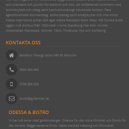
som blandare och porslin för badrum och kök, ett omfattande sortiment med
FÖRNICKLAD MÄSSINGSSKRUV
strömbrytare och uttag samt hantverksmässigt tillverkade lampor, flera
egentillverkade dörrhandtag, andra beslag samt emaljskyltar och inte minst
FÖRNICKLAD STÅLSKRUV
kläder med bland annat vårt eget märke Resistant Work Wear. Vår fysiska butik
TJÄRA, DREV OCH YLLESNÖREN
ligger i två skolhus från 1920-talet i norra Skaraborg mer eller mindre
mittemellan Mariestad, Skövde, Tibro, Töreboda, Hjo och Karlsborg.
DELIKATESSER & LIVSMEDEL
FÖNSTERVADD OCH FÖNSTERREMSOR
KONTAKTA OSS
EMALJSKYLTAR, SIFFROR, BOKSTÄVER
TJÄRPRODUKTER
DELIKATESSLÅDOR
VERKTYG & YXOR
LINDREV
FRÅN HAVET
EGNA EMALJSKYLTAR I VITT/SVART
Bellefors Tibergs skola 545 95 Moholm
STUCKATUR
YLLESNÖREN/ULLSNÖRE
FRÅN JORDEN
NUMMERSKYLTAR I MÄSSING FÖR HUS
PENSLAR FÖR LINOLJEFÄRGSMÅLNING
0500 400 450
ÖVRIGT
TJÄRDREV
EGNA SKYLTAR I EMALJ & MÄSSING
YXOR & BILOR
WEBBUTIK
SIFFROR OCH BOKSTÄVER I MÄSSING
SPEEDHEATER (FÄRGBORTTAGNING)
0708 369 329
ÖPPETTIDER
VITA MED SVART TEXT
FÄRGSKRAPOR MED MERA
butik@gyllenhak.se
VÄGBESKRIVNING
BLÅA MED VIT TEXT
SPECIALVERKTYG
KONTAKTA OSS
GJUTNA SKYLTAR MÄSSING & NICKEL
BRYNEN
ODESSA & BISTRO
SÅ HÄR HANDLAR DU
SKYLTAR MED SYMBOLER
Vi har två serier med gardinstänger: Odessa för det stora fönstret och Bistro för
det mindre. Bägge serierna finns i både olackad mässing och förnicklat.