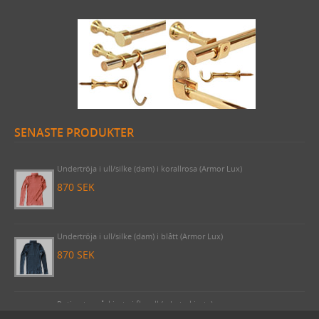
OM OSS
SENASTE PRODUKTER
Undertröja i ull/silke (dam) i korallrosa (Armor Lux)
870 SEK
Undertröja i ull/silke (dam) i blått (Armor Lux)
870 SEK
Rutig utanpåskjorta i flanell (arbetsskjorta)