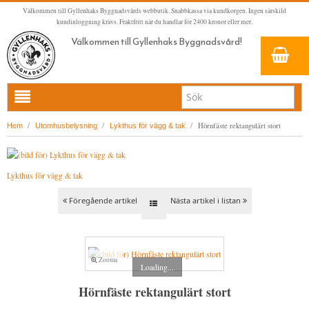
Välkommen till Gyllenhaks Byggnadsvårds webbutik. Snabbkassa via kundkorgen. Ingen särskild
kundinloggning krävs. Fraktfritt när du handlar för 2400 kronor eller mer.
Välkommen till Gyllenhaks Byggnadsvård!
HEM
/
/
/
Hörnfäste rektangulärt stort
Hem
Utomhusbelysning
Lykthus för vägg & tak
NYA PRODUKTER
LINOLJEFÄRG & SLAMFÄRG MED MERA
Lykthus för vägg & tak
KLASSISKA KLÄDER
LINOLJEFÄRGER
Föregående artikel
Nästa artikel i listan
BADRUM & KÖK (KRANAR & PORSLIN)
MATTA LINOLJEFÄRGER
RESISTANT WORK WEAR
VITA KULÖRER
INNERDÖRRSHANDTAG
FALU RÖDFÄRG (SLAMFÄRGER)
STORVÄSTAR
KÖKSBLANDARE
GRÅ KULÖRER
YTTERDÖRRSHANDTAG
KONSTNÄRSFÄRGER
VÄSTAR
TVÄTTSTÄLLSBLANDARE
DÖRRHANDTAG MÄSSING (INNERDÖRR)
GULA KULÖRER
Zooma
Loading...
KLASSISKA SPANJOLETTHANDTAG
LACK, LASYRER, FERNISSOR & OLJOR
BYXOR
BADKARSBLANDARE
DÖRRHANDTAG NICKEL (INNERDÖRR)
HANDTAG YTTERDÖRR OVAL CYLINDER
RÖDA KULÖRER
VITT
Hörnfäste rektangulärt stort
FÖNSTERBESLAG & FÖNSTERVERKTYG
LINOLJESÅPA OCH MÅLARTVÄTT
JACKOR, ANORAKER OCH BUSSARONGER
DUSCHAR OCH DUSCHBLANDARE
DÖRRHANDTAG LÅNGSKYLT MÄSSING
HANDTAG YTTERDÖRR (ASSA 2000)
KLASSISKA SPANJOLETTHANDTAG
GRÖNA KULÖRER
GULT/ORANGE