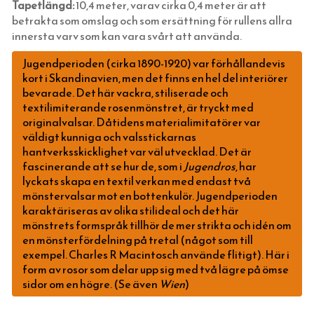
Tapetlängd:
10,4 meter, varav cirka 0,4 meter är att
TAPETER
HATTAR OCH HUVUDBONADER
JUGENDLAMPOR (TAK, VÄGG & BORD)
FUNKISLAMPOR XL (EXTRA STORA)
VIT BAKELIT UTANPÅLIGGANDE
KUPOR & SKÄRMAR FÖR ELLAMPOR
KUPOR TILL FOTOGENLAMPOR
SÅPOR OCH RENGÖRING
TILLBEHÖR TILL KAKELUGN
betrakta som omslag och som ersättning för rullens allra
SKOSNÖREN, SKOKRÄM, INLÄGGSSULOR
SKOMAKARLAMPOR
STATIONSLYKTOR
BRYTARE & ELUTTAG MED GLASSKIVA
BLIXTKLAMMER (LETTI)
VEKAR TILL FOTOGENLAMPOR
TERMOMETRAR, KLOCKOR OCH DYLIKT
VEDHINKAR & VEDSPISTILLBEHÖR
EGNA TAPETER
innersta varv som kan vara svårt att använda.
SCARFAR, BANDANAS OCH FLUGOR
SPELBORDSLAMPOR
INFARTSBELYSNING
FONTINI - UTGÅENDE SORTIMENT
RESERVDELAR TILL FOTOGENLAMPOR
FLÄTADE STÅLTRÅDSKORGAR (KORBO)
TAPETER LIM & HANDTRYCK
Jugendperioden (cirka 1890-1920) var förhållandevis
STRUMPOR
TAKLAMPOR I PORSLIN & BAKELIT
BELYSNINGSSTOLPAR
STRÖMBRYTARE & ELUTTAG FÖR IP44
EMALJERAT FRÅN KOCKUMS JERNVERK
TID & RUM
kort i Skandinavien, men det finns en hel del interiörer
bevarade. Det här vackra, stiliserade och
MORGONROCKAR OCH NATTKLÄDER
BORDSLAMPOR
PORSLINSLAMPOR UTOMHUS
FEDE (MÄSSING)
BLECKPLÅT
KULTURHISTORISK BOK
textilimiterande rosenmönstret, är tryckt med
originalvalsar. Dåtidens materialimitatörer var
KLASSISKA HÄNGSLEN & ACCESSOARER
GOLVLAMPOR
TILLBEHÖR & RESERVDELAR
1950-TAL
WILMAS NATURPRODUKTER
TVÅ GÅNGER CARL
väldigt kunniga och valsstickarnas
KLASSISKA PORSLINSLAMPOR
RAKHYVLAR & RAKTVÅLAR
FUNKIS
hantverksskicklighet var väl utvecklad. Det är
fascinerande att se hur de, som i
Jugendros
, har
ELMONTERADE FOTOGENLAMPOR
TRÄDGÅRDSREDSKAP
BÅRDER
lyckats skapa en textil verkan med endast två
SPOTLIGHTS I KLASSISK STIL
KAFFEBRYGGARE MED MERA
MAKULATURPAPPER
mönstervalsar mot en bottenkulör. Jugendperioden
karaktäriseras av olika stilideal och det här
FÖR SKRIVBORDET
TILLBEHÖR & VERKTYG
mönstrets formspråk tillhör de mer strikta och idén om
SPIK, NUBB & SPÅRSKRUV
LÄDERVÅRD
en mönsterfördelning på tretal (något som till
exempel. Charles R Macintosch använde flitigt). Här i
TJÄRA, DREV OCH YLLESNÖREN
PRAKTISKA TING I HEMMET
HANDSMIDD SVENSK SPIK
form av rosor som delar upp sig med två lägre på ömse
sidor om en högre. (Se även
Wien
)
DELIKATESSER & LIVSMEDEL
DRICKSGLAS, VINGLAS & KARAFFER
KLIPPSPIK
FÖNSTERVADD OCH FÖNSTERREMSOR
EMALJSKYLTAR, SIFFROR, BOKSTÄVER
BYGGNADSSPIK
TJÄRPRODUKTER
DELIKATESSLÅDOR