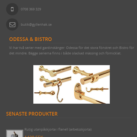
0708 369 329
butik@gyllenhak.se
ODESSA & BISTRO
Vi har två serier med gardinstänger: Odessa för det stora fönstret och Bistro för
det mindre. Bägge serierna finns i både olackad mässing och förnicklat.
SENASTE PRODUKTER
Draperistång (1 meter) Odessa 1910 komplett med korta rörhållare
& ändknoppar i nickel