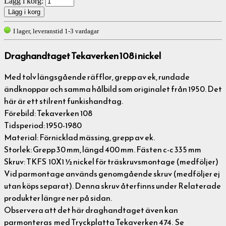
Lägg i korg:
I lager, leveranstid 1-3 vardagar
Draghandtaget Tekaverken 108 i nickel
Med tolv längsgående räfflor, grepp av ek, rundade
ändknoppar och samma hålbild som originalet från 1950. Det
här är ett stilrent funkishandtag.
Förebild: Tekaverken 108
Tidsperiod: 1950-1980
Material: Förnicklad mässing, grepp av ek.
Storlek: Grepp 30 mm, längd 400 mm. Fästen c-c 335 mm
Skruv: TKFS 10X1 ½ nickel för träskruvsmontage (medföljer)
Vid parmontage används genomgående skruv (medföljer ej
utan köps separat). Denna skruv återfinns under Relaterade
produkter längre ner på sidan.
Observera att det här draghandtaget även kan
parmonteras med Tryckplatta Tekaverken 474
. Se