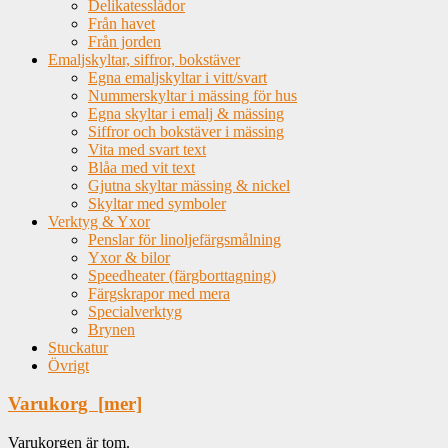
Delikatesslådor
Från havet
Från jorden
Emaljskyltar, siffror, bokstäver
Egna emaljskyltar i vitt/svart
Nummerskyltar i mässing för hus
Egna skyltar i emalj & mässing
Siffror och bokstäver i mässing
Vita med svart text
Blåa med vit text
Gjutna skyltar mässing & nickel
Skyltar med symboler
Verktyg & Yxor
Penslar för linoljefärgsmålning
Yxor & bilor
Speedheater (färgborttagning)
Färgskrapor med mera
Specialverktyg
Brynen
Stuckatur
Övrigt
Varukorg [mer]
Varukorgen är tom.