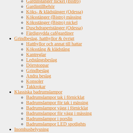
Gardinstänger nickel (Bistro)
Gardintillbehör
Köks- & klädstänger (Odessa)
Köksstänger (Bistro) mässing
Köksstänger (Bistro) nickel
Duschdraperistänger (Odessa)
Färdigsydda cafégardiner
Grindbeslag, hatthyllor & övrigt
Hatthyllor och annat till hattar
Köksstång & klädstång
Kantreglar
Ledstångsbeslag
Dörrstoppar
Grindbeslag
Andra beslag
Konsoler
Takkrokar
Klassiska badrumslampor
Badrumslampor tak i förnicklat
Badrumslampor för tak i mässing
Badrumslampor vägg i förnicklat
Badrumslampor för vägg i mässing
Badrumslampor i porslin
Badrumslampor LED spotlights
Inomhusbelysning