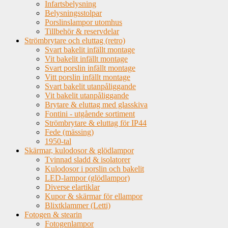
Infartsbelysning
Belysningsstolpar
Porslinslampor utomhus
Tillbehör & reservdelar
Strömbrytare och eluttag (retro)
Svart bakelit infällt montage
Vit bakelit infällt montage
Svart porslin infällt montage
Vitt porslin infällt montage
Svart bakelit utanpåliggande
Vit bakelit utanpåliggande
Brytare & eluttag med glasskiva
Fontini - utgående sortiment
Strömbrytare & eluttag för IP44
Fede (mässing)
1950-tal
Skärmar, kulodosor & glödlampor
Tvinnad sladd & isolatorer
Kulodosor i porslin och bakelit
LED-lampor (glödlampor)
Diverse elartiklar
Kupor & skärmar för ellampor
Blixtklammer (Letti)
Fotogen & stearin
Fotogenlampor