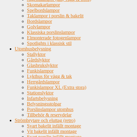
Skomakarlampor
Spelbordslampor
Taklampor i porslin & bakelit
Bordslampor
Golvlampor
Klassiska porslinslampor
Elmonterade fotogenlampor
Spotlights i klassisk stil
Utomhusbelysning
Stallyktor
Gårdslyktor
Glasbrukslyktor
Funkislampor
Lykthus för vägg & tak
Herrgårdslampor
Funkislampor XL (Extra stora)
Stationslyktor
Infartsbelysning
Belysningsstolpar
Porslinslampor utomhus
Tillbehör & reservdelar
Strömbrytare och eluttag (retro)
Svart bakelit infällt montage
Vit bakelit infällt montage
Svart porslin infällt montage