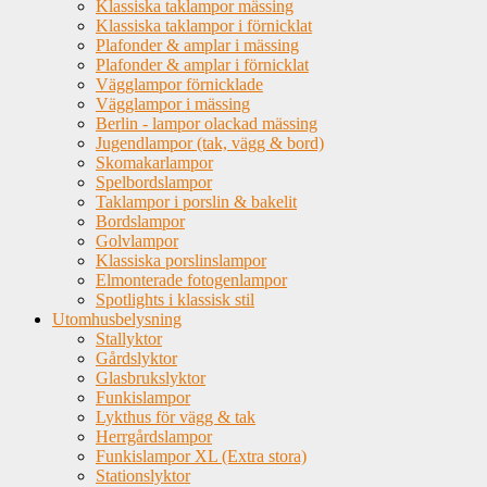
Klassiska taklampor mässing
Klassiska taklampor i förnicklat
Plafonder & amplar i mässing
Plafonder & amplar i förnicklat
Vägglampor förnicklade
Vägglampor i mässing
Berlin - lampor olackad mässing
Jugendlampor (tak, vägg & bord)
Skomakarlampor
Spelbordslampor
Taklampor i porslin & bakelit
Bordslampor
Golvlampor
Klassiska porslinslampor
Elmonterade fotogenlampor
Spotlights i klassisk stil
Utomhusbelysning
Stallyktor
Gårdslyktor
Glasbrukslyktor
Funkislampor
Lykthus för vägg & tak
Herrgårdslampor
Funkislampor XL (Extra stora)
Stationslyktor