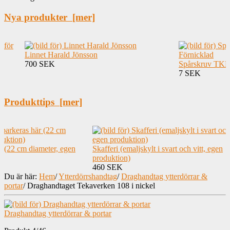
Nya produkter [mer]
Linnet Harald Jönsson
700 SEK
Spårskruv TKFS
7 SEK
Produkttips [mer]
r (22 cm diameter, egen
Skafferi (emaljskylt i svart och vitt, egen
produktion)
460 SEK
Du är här:
Hem
/
Ytterdörrshandtag
/
Draghandtag ytterdörrar &
portar
/
Draghandtaget Tekaverken 108 i nickel
Draghandtag ytterdörrar & portar