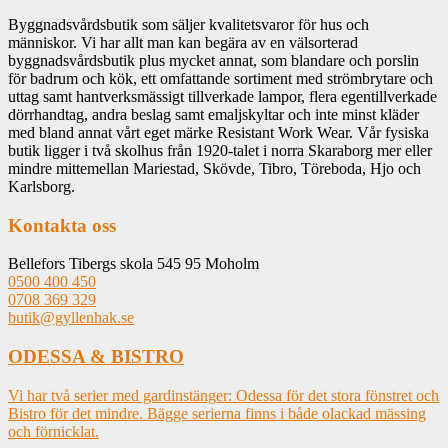
Byggnadsvårdsbutik som säljer kvalitetsvaror för hus och
människor. Vi har allt man kan begära av en välsorterad
byggnadsvårdsbutik plus mycket annat, som blandare och porslin
för badrum och kök, ett omfattande sortiment med strömbrytare och
uttag samt hantverksmässigt tillverkade lampor, flera egentillverkade
dörrhandtag, andra beslag samt emaljskyltar och inte minst kläder
med bland annat vårt eget märke Resistant Work Wear. Vår fysiska
butik ligger i två skolhus från 1920-talet i norra Skaraborg mer eller
mindre mittemellan Mariestad, Skövde, Tibro, Töreboda, Hjo och
Karlsborg.
Kontakta oss
Bellefors Tibergs skola 545 95 Moholm
0500 400 450
0708 369 329
butik@gyllenhak.se
ODESSA & BISTRO
Vi har två serier med gardinstänger: Odessa för det stora fönstret och
Bistro för det mindre. Bägge serierna finns i både olackad mässing
och förnicklat.