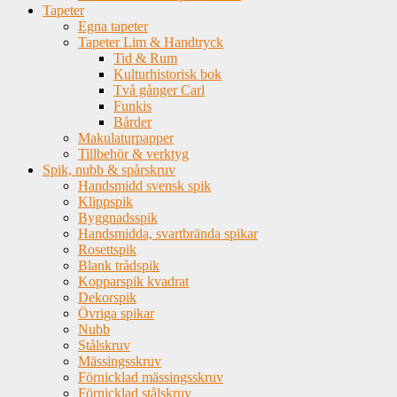
Tapeter
Egna tapeter
Tapeter Lim & Handtryck
Tid & Rum
Kulturhistorisk bok
Två gånger Carl
Funkis
Bårder
Makulaturpapper
Tillbehör & verktyg
Spik, nubb & spårskruv
Handsmidd svensk spik
Klippspik
Byggnadsspik
Handsmidda, svartbrända spikar
Rosettspik
Blank trådspik
Kopparspik kvadrat
Dekorspik
Övriga spikar
Nubb
Stålskruv
Mässingsskruv
Förnicklad mässingsskruv
Förnicklad stålskruv