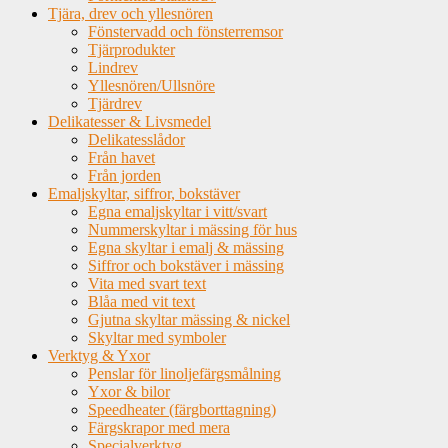
Tjära, drev och yllesnören
Fönstervadd och fönsterremsor
Tjärprodukter
Lindrev
Yllesnören/Ullsnöre
Tjärdrev
Delikatesser & Livsmedel
Delikatesslådor
Från havet
Från jorden
Emaljskyltar, siffror, bokstäver
Egna emaljskyltar i vitt/svart
Nummerskyltar i mässing för hus
Egna skyltar i emalj & mässing
Siffror och bokstäver i mässing
Vita med svart text
Blåa med vit text
Gjutna skyltar mässing & nickel
Skyltar med symboler
Verktyg & Yxor
Penslar för linoljefärgsmålning
Yxor & bilor
Speedheater (färgborttagning)
Färgskrapor med mera
Specialverktyg