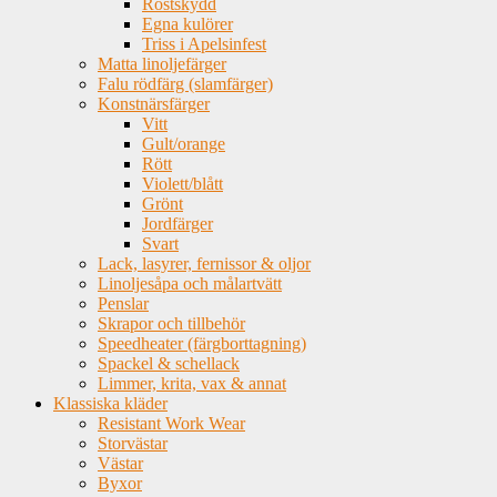
Rostskydd
Egna kulörer
Triss i Apelsinfest
Matta linoljefärger
Falu rödfärg (slamfärger)
Konstnärsfärger
Vitt
Gult/orange
Rött
Violett/blått
Grönt
Jordfärger
Svart
Lack, lasyrer, fernissor & oljor
Linoljesåpa och målartvätt
Penslar
Skrapor och tillbehör
Speedheater (färgborttagning)
Spackel & schellack
Limmer, krita, vax & annat
Klassiska kläder
Resistant Work Wear
Storvästar
Västar
Byxor