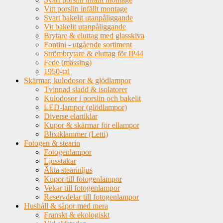
Vitt porslin infällt montage
Svart bakelit utanpåliggande
Vit bakelit utanpåliggande
Brytare & eluttag med glasskiva
Fontini - utgående sortiment
Strömbrytare & eluttag för IP44
Fede (mässing)
1950-tal
Skärmar, kulodosor & glödlampor
Tvinnad sladd & isolatorer
Kulodosor i porslin och bakelit
LED-lampor (glödlampor)
Diverse elartiklar
Kupor & skärmar för ellampor
Blixtklammer (Letti)
Fotogen & stearin
Fotogenlampor
Ljusstakar
Äkta stearinljus
Kupor till fotogenlampor
Vekar till fotogenlampor
Reservdelar till fotogenlampor
Hushåll & såpor med mera
Franskt & ekologiskt