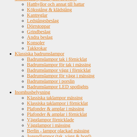
Hatthyllor och annat till hattar
Köksstång & klädstång
Kantreglar
Ledstångsbeslag
Dörrstoppar
Grindbeslag
Andra beslag
Konsoler
Takkrokar
Klassiska badrumslampor
Badrumslampor tak i förnicklat
Badrumslampor för tak i mässing
Badrumslampor vägg i förnicklat
Badrumslampor för vägg i mässing
Badrumslampor i porslin
Badrumslampor LED spotlights
Inomhusbelysning
Klassiska taklampor mässing
Klassiska taklampor i förnicklat
Plafonder & amplar i mässing
Plafonder & amplar i förnicklat
Vägglampor förnicklade
Vägglampor i mässing
Berlin - lampor olackad mässing
Jugendlampor (tak, vägg & bord)