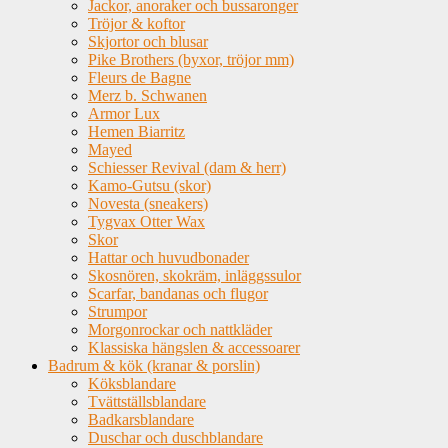
Jackor, anoraker och bussaronger
Tröjor & koftor
Skjortor och blusar
Pike Brothers (byxor, tröjor mm)
Fleurs de Bagne
Merz b. Schwanen
Armor Lux
Hemen Biarritz
Mayed
Schiesser Revival (dam & herr)
Kamo-Gutsu (skor)
Novesta (sneakers)
Tygvax Otter Wax
Skor
Hattar och huvudbonader
Skosnören, skokräm, inläggssulor
Scarfar, bandanas och flugor
Strumpor
Morgonrockar och nattkläder
Klassiska hängslen & accessoarer
Badrum & kök (kranar & porslin)
Köksblandare
Tvättställsblandare
Badkarsblandare
Duschar och duschblandare