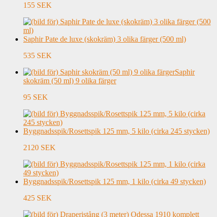
155 SEK
Saphir Pate de luxe (skokräm) 3 olika färger (500 ml)
535 SEK
Saphir
skokräm (50 ml) 9 olika färger
95 SEK
Byggnadsspik/Rosettspik 125 mm, 5 kilo (cirka 245 stycken)
2120 SEK
Byggnadsspik/Rosettspik 125 mm, 1 kilo (cirka 49 stycken)
425 SEK