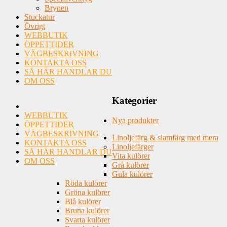
Brynen
Stuckatur
Övrigt
WEBBUTIK
ÖPPETTIDER
VÄGBESKRIVNING
KONTAKTA OSS
SÅ HÄR HANDLAR DU
OM OSS
Kategorier
WEBBUTIK
Nya produkter
ÖPPETTIDER
VÄGBESKRIVNING
Linoljefärg & slamfärg med mera
KONTAKTA OSS
Linoljefärger
SÅ HÄR HANDLAR DU
Vita kulörer
OM OSS
Grå kulörer
Gula kulörer
Röda kulörer
Gröna kulörer
Blå kulörer
Bruna kulörer
Svarta kulörer