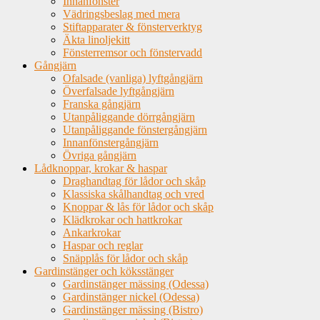
Innanfönster
Vädringsbeslag med mera
Stiftapparater & fönsterverktyg
Äkta linoljekitt
Fönsterremsor och fönstervadd
Gångjärn
Ofalsade (vanliga) lyftgångjärn
Överfalsade lyftgångjärn
Franska gångjärn
Utanpåliggande dörrgångjärn
Utanpåliggande fönstergångjärn
Innanfönstergångjärn
Övriga gångjärn
Lådknoppar, krokar & haspar
Draghandtag för lådor och skåp
Klassiska skålhandtag och vred
Knoppar & lås för lådor och skåp
Klädkrokar och hattkrokar
Ankarkrokar
Haspar och reglar
Snäpplås för lådor och skåp
Gardinstänger och köksstänger
Gardinstänger mässing (Odessa)
Gardinstänger nickel (Odessa)
Gardinstänger mässing (Bistro)