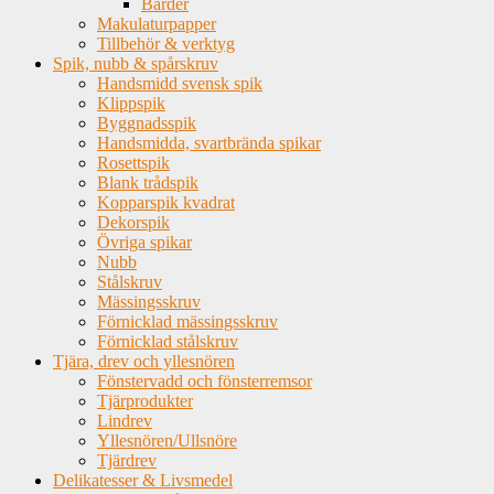
Bårder
Makulaturpapper
Tillbehör & verktyg
Spik, nubb & spårskruv
Handsmidd svensk spik
Klippspik
Byggnadsspik
Handsmidda, svartbrända spikar
Rosettspik
Blank trådspik
Kopparspik kvadrat
Dekorspik
Övriga spikar
Nubb
Stålskruv
Mässingsskruv
Förnicklad mässingsskruv
Förnicklad stålskruv
Tjära, drev och yllesnören
Fönstervadd och fönsterremsor
Tjärprodukter
Lindrev
Yllesnören/Ullsnöre
Tjärdrev
Delikatesser & Livsmedel