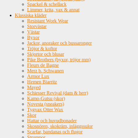
Spackel & schellack
Limmer, krita, vax & annat
Klassiska kläder
Resistant Work Wear
Storvästar
Västar
Byxor
Jackor, anoraker och bussaronger
Tröjor & koftor
Skjortor och blusar
Pike Brothers (byxor, tröjor mm)
Fleurs de Bagne
Merz b. Schwanen
Armor Lux
Hemen Biarritz
Mayed
Schiesser Revival (dam & herr)
Kamo-Gutsu (skor)
Novesta (sneakers)
Tygvax Otter Wax
Skor
Hattar och huvudbonader
Skosnören, skokräm, inläggssulor
Scarfar, bandanas och flugor
Strumpor