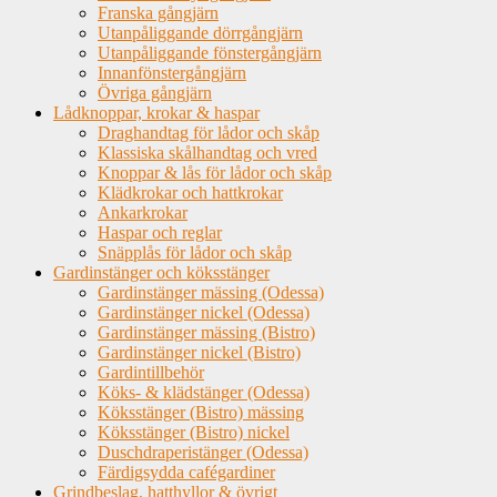
Franska gångjärn
Utanpåliggande dörrgångjärn
Utanpåliggande fönstergångjärn
Innanfönstergångjärn
Övriga gångjärn
Lådknoppar, krokar & haspar
Draghandtag för lådor och skåp
Klassiska skålhandtag och vred
Knoppar & lås för lådor och skåp
Klädkrokar och hattkrokar
Ankarkrokar
Haspar och reglar
Snäpplås för lådor och skåp
Gardinstänger och köksstänger
Gardinstänger mässing (Odessa)
Gardinstänger nickel (Odessa)
Gardinstänger mässing (Bistro)
Gardinstänger nickel (Bistro)
Gardintillbehör
Köks- & klädstänger (Odessa)
Köksstänger (Bistro) mässing
Köksstänger (Bistro) nickel
Duschdraperistänger (Odessa)
Färdigsydda cafégardiner
Grindbeslag, hatthyllor & övrigt