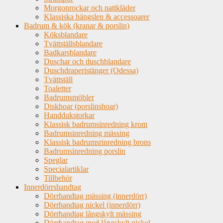
Morgonrockar och nattkläder
Klassiska hängslen & accessoarer
Badrum & kök (kranar & porslin)
Köksblandare
Tvättställsblandare
Badkarsblandare
Duschar och duschblandare
Duschdraperistänger (Odessa)
Tvättställ
Toaletter
Badrumsmöbler
Diskhoar (porslinshoar)
Handdukstorkar
Klassisk badrumsinredning krom
Badrumsinredning mässing
Klassisk badrumsrinredning brons
Badrumsinredning porslin
Speglar
Specialartiklar
Tillbehör
Innerdörrshandtag
Dörrhandtag mässing (innerdörr)
Dörrhandtag nickel (innerdörr)
Dörrhandtag långskylt mässing
Dörrhandtag med långskylt nickel