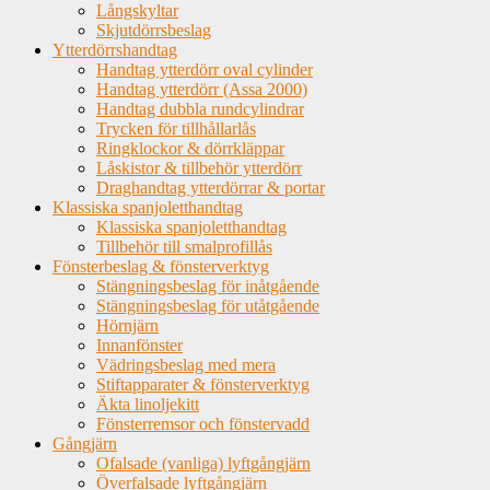
Långskyltar
Skjutdörrsbeslag
Ytterdörrshandtag
Handtag ytterdörr oval cylinder
Handtag ytterdörr (Assa 2000)
Handtag dubbla rundcylindrar
Trycken för tillhållarlås
Ringklockor & dörrkläppar
Låskistor & tillbehör ytterdörr
Draghandtag ytterdörrar & portar
Klassiska spanjoletthandtag
Klassiska spanjoletthandtag
Tillbehör till smalprofillås
Fönsterbeslag & fönsterverktyg
Stängningsbeslag för inåtgående
Stängningsbeslag för utåtgående
Hörnjärn
Innanfönster
Vädringsbeslag med mera
Stiftapparater & fönsterverktyg
Äkta linoljekitt
Fönsterremsor och fönstervadd
Gångjärn
Ofalsade (vanliga) lyftgångjärn
Överfalsade lyftgångjärn