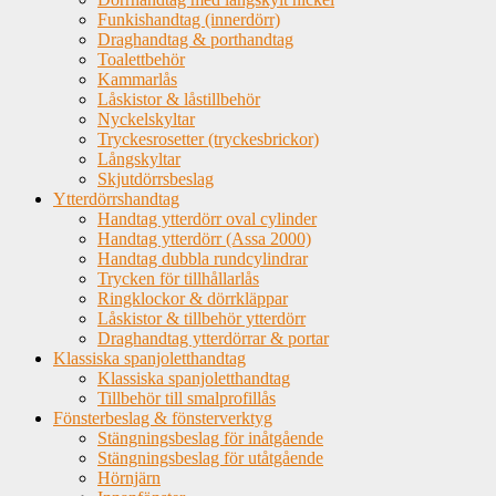
Funkishandtag (innerdörr)
Draghandtag & porthandtag
Toalettbehör
Kammarlås
Låskistor & låstillbehör
Nyckelskyltar
Tryckesrosetter (tryckesbrickor)
Långskyltar
Skjutdörrsbeslag
Ytterdörrshandtag
Handtag ytterdörr oval cylinder
Handtag ytterdörr (Assa 2000)
Handtag dubbla rundcylindrar
Trycken för tillhållarlås
Ringklockor & dörrkläppar
Låskistor & tillbehör ytterdörr
Draghandtag ytterdörrar & portar
Klassiska spanjoletthandtag
Klassiska spanjoletthandtag
Tillbehör till smalprofillås
Fönsterbeslag & fönsterverktyg
Stängningsbeslag för inåtgående
Stängningsbeslag för utåtgående
Hörnjärn