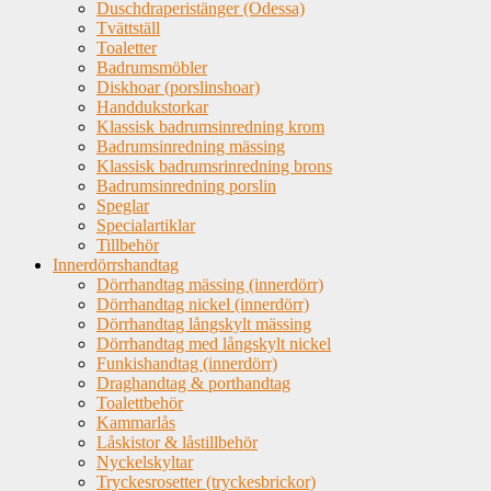
Duschdraperistänger (Odessa)
Tvättställ
Toaletter
Badrumsmöbler
Diskhoar (porslinshoar)
Handdukstorkar
Klassisk badrumsinredning krom
Badrumsinredning mässing
Klassisk badrumsrinredning brons
Badrumsinredning porslin
Speglar
Specialartiklar
Tillbehör
Innerdörrshandtag
Dörrhandtag mässing (innerdörr)
Dörrhandtag nickel (innerdörr)
Dörrhandtag långskylt mässing
Dörrhandtag med långskylt nickel
Funkishandtag (innerdörr)
Draghandtag & porthandtag
Toalettbehör
Kammarlås
Låskistor & låstillbehör
Nyckelskyltar
Tryckesrosetter (tryckesbrickor)