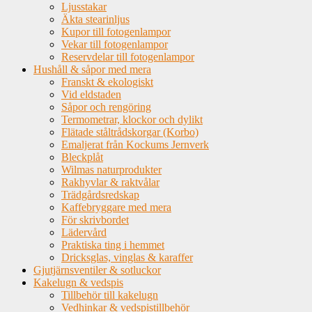
Ljusstakar
Äkta stearinljus
Kupor till fotogenlampor
Vekar till fotogenlampor
Reservdelar till fotogenlampor
Hushåll & såpor med mera
Franskt & ekologiskt
Vid eldstaden
Såpor och rengöring
Termometrar, klockor och dylikt
Flätade ståltrådskorgar (Korbo)
Emaljerat från Kockums Jernverk
Bleckplåt
Wilmas naturprodukter
Rakhyvlar & raktvålar
Trädgårdsredskap
Kaffebryggare med mera
För skrivbordet
Lädervård
Praktiska ting i hemmet
Dricksglas, vinglas & karaffer
Gjutjärnsventiler & sotluckor
Kakelugn & vedspis
Tillbehör till kakelugn
Vedhinkar & vedspistillbehör