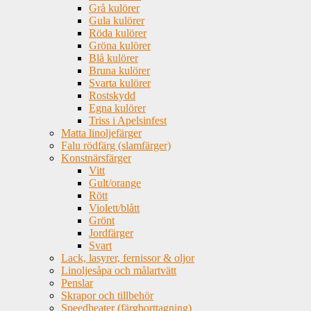
Grå kulörer
Gula kulörer
Röda kulörer
Gröna kulörer
Blå kulörer
Bruna kulörer
Svarta kulörer
Rostskydd
Egna kulörer
Triss i Apelsinfest
Matta linoljefärger
Falu rödfärg (slamfärger)
Konstnärsfärger
Vitt
Gult/orange
Rött
Violett/blått
Grönt
Jordfärger
Svart
Lack, lasyrer, fernissor & oljor
Linoljesåpa och målartvätt
Penslar
Skrapor och tillbehör
Speedheater (färgborttagning)