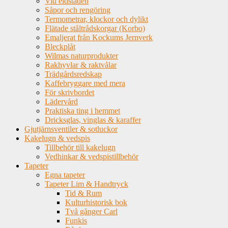
Vid eldstaden
Såpor och rengöring
Termometrar, klockor och dylikt
Flätade ståltrådskorgar (Korbo)
Emaljerat från Kockums Jernverk
Bleckplåt
Wilmas naturprodukter
Rakhyvlar & raktvålar
Trädgårdsredskap
Kaffebryggare med mera
För skrivbordet
Lädervård
Praktiska ting i hemmet
Dricksglas, vinglas & karaffer
Gjutjärnsventiler & sotluckor
Kakelugn & vedspis
Tillbehör till kakelugn
Vedhinkar & vedspistillbehör
Tapeter
Egna tapeter
Tapeter Lim & Handtryck
Tid & Rum
Kulturhistorisk bok
Två gånger Carl
Funkis