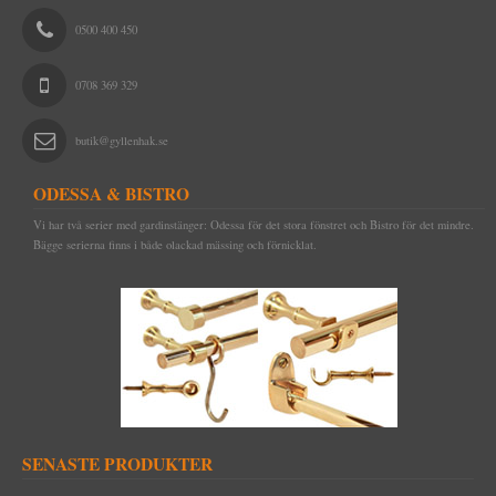
0500 400 450
0708 369 329
butik@gyllenhak.se
ODESSA & BISTRO
Vi har två serier med gardinstänger: Odessa för det stora fönstret och Bistro för det mindre.
Bägge serierna finns i både olackad mässing och förnicklat.
SENASTE PRODUKTER