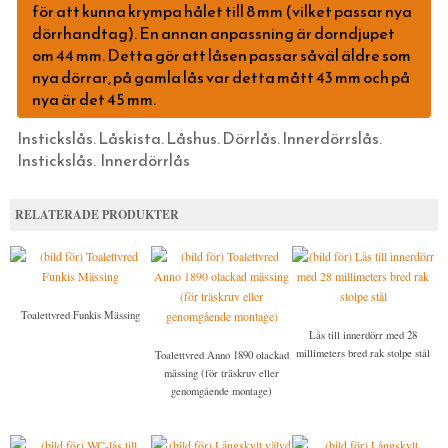
för att kunna krympa hålet till 8 mm (vilket passar nya
OM OSS
MÄSSINGSSKRUV
dörrhandtag). En annan anpassning är dorndjupet
om 44 mm. Detta gör att låsen passar såväl äldre som
FÖRNICKLAD MÄSSINGSSKRUV
nya dörrar, på gamla lås var detta mått 43 mm och på
FÖRNICKLAD STÅLSKRUV
nya är det 45 mm.
Instickslås. Låskista. Låshus. Dörrlås. Innerdörrslås.
Instickslås. Innerdörrlås
RELATERADE PRODUKTER
Toalettvred Funkis Mässing
Lås till innerdörr med 28
millimeters bred rak stolpe stål
Toalettvred Anno 1890 olackad
mässing (för träskruv eller
genomgående montage)