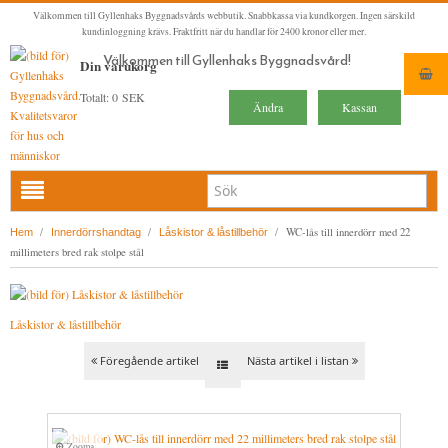
Välkommen till Gyllenhaks Byggnadsvårds webbutik. Snabbkassa via kundkorgen. Ingen särskild
kundinloggning krävs. Fraktfritt när du handlar för 2400 kronor eller mer.
Välkommen till Gyllenhaks Byggnadsvård!
Din varukorg
Totalt:
0 SEK
Ändra
Kassan
HEM
/
/
/
WC-lås till innerdörr med 22
Hem
Innerdörrshandtag
Låskistor & låstillbehör
millimeters bred rak stolpe stål
NYA PRODUKTER
LINOLJEFÄRG & SLAMFÄRG MED MERA
Låskistor & låstillbehör
KLASSISKA KLÄDER
LINOLJEFÄRGER
BADRUM & KÖK (KRANAR & PORSLIN)
MATTA LINOLJEFÄRGER
RESISTANT WORK WEAR
VITA KULÖRER
Föregående artikel
Nästa artikel i listan
INNERDÖRRSHANDTAG
FALU RÖDFÄRG (SLAMFÄRGER)
STORVÄSTAR
KÖKSBLANDARE
GRÅ KULÖRER
KONSTNÄRSFÄRGER
VÄSTAR
TVÄTTSTÄLLSBLANDARE
DÖRRHANDTAG MÄSSING (INNERDÖRR)
GULA KULÖRER
Zooma