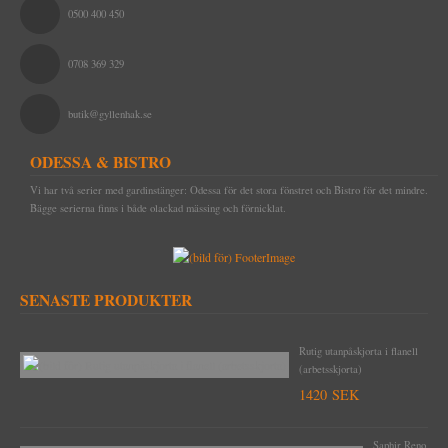
0500 400 450
0708 369 329
butik@gyllenhak.se
ODESSA & BISTRO
Vi har två serier med gardinstänger: Odessa för det stora fönstret och Bistro för det mindre.
Bägge serierna finns i både olackad mässing och förnicklat.
SENASTE PRODUKTER
Rutig utanpåskjorta i flanell
(arbetsskjorta)
1420 SEK
Saphir Reno