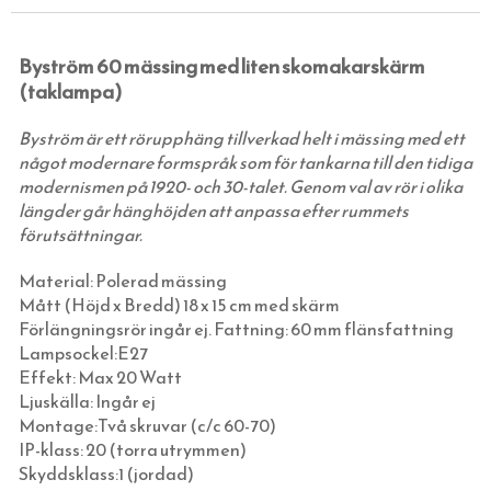
SKOR
TILLBEHÖR
FÄRDIGSYDDA CAFÉGARDINER
TAKKROKAR
BERLIN - LAMPOR OLACKAD MÄSSING
Byström 60 mässing med liten skomakarskärm
HATTAR OCH HUVUDBONADER
JUGENDLAMPOR (TAK, VÄGG & BORD)
(taklampa)
SKOSNÖREN, SKOKRÄM, INLÄGGSSULOR
SKOMAKARLAMPOR
Byström är ett rörupphäng tillverkad helt i mässing med ett
SCARFAR, BANDANAS OCH FLUGOR
SPELBORDSLAMPOR
något modernare formspråk som för tankarna till den tidiga
STRUMPOR
TAKLAMPOR I PORSLIN & BAKELIT
modernismen på 1920- och 30-talet. Genom val av rör i olika
längder går hänghöjden att anpassa efter rummets
MORGONROCKAR OCH NATTKLÄDER
BORDSLAMPOR
förutsättningar.
KLASSISKA HÄNGSLEN & ACCESSOARER
GOLVLAMPOR
Material: Polerad mässing
KLASSISKA PORSLINSLAMPOR
Mått (Höjd x Bredd) 18 x 15 cm med skärm
ELMONTERADE FOTOGENLAMPOR
Förlängningsrör ingår ej. Fattning: 60 mm flänsfattning
Lampsockel:E27
SPOTLIGHTS I KLASSISK STIL
Effekt: Max 20 Watt
UTOMHUSBELYSNING
Ljuskälla: Ingår ej
Montage:Två skruvar (c/c 60-70)
STRÖMBRYTARE OCH ELUTTAG (RETRO)
STALLYKTOR
IP-klass: 20 (torra utrymmen)
SKÄRMAR, KULODOSOR & GLÖDLAMPOR
GÅRDSLYKTOR
SVART BAKELIT INFÄLLT MONTAGE
Skyddsklass:1 (jordad)