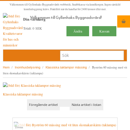
Välkommen till Gyllenhaks Byggnadsvårds webbutik. Snabbkassa via kundkorgen. Ingen särskild
kundinloggning krävs. Fraktfritt när du handlar för 2400 kronor eller mer.
Välkommen till Gyllenhaks Byggnadsvård!
Din varukorg
Totalt:
0 SEK
Ändra
Kassan
HEM
/
/
/
Byström 60 mässing med vit
Hem
Inomhusbelysning
Klassiska taklampor mässing
liten skomakarskärm (taklampa)
NYA PRODUKTER
LINOLJEFÄRG & SLAMFÄRG MED MERA
Klassiska taklampor mässing
KLASSISKA KLÄDER
LINOLJEFÄRGER
BADRUM & KÖK (KRANAR & PORSLIN)
MATTA LINOLJEFÄRGER
RESISTANT WORK WEAR
VITA KULÖRER
Föregående artikel
Nästa artikel i listan
INNERDÖRRSHANDTAG
FALU RÖDFÄRG (SLAMFÄRGER)
STORVÄSTAR
KÖKSBLANDARE
GRÅ KULÖRER
YTTERDÖRRSHANDTAG
KONSTNÄRSFÄRGER
VÄSTAR
TVÄTTSTÄLLSBLANDARE
DÖRRHANDTAG MÄSSING (INNERDÖRR)
GULA KULÖRER
Zooma