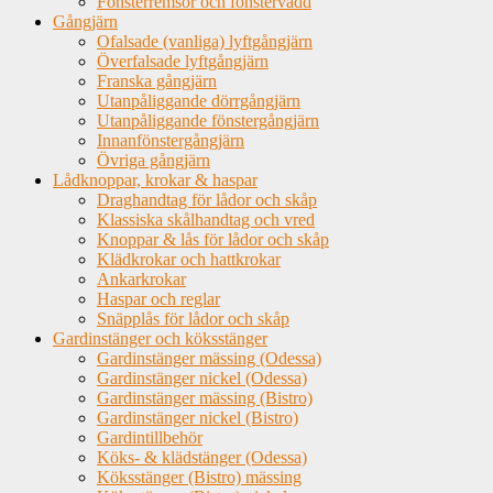
Fönsterremsor och fönstervadd
Gångjärn
Ofalsade (vanliga) lyftgångjärn
Överfalsade lyftgångjärn
Franska gångjärn
Utanpåliggande dörrgångjärn
Utanpåliggande fönstergångjärn
Innanfönstergångjärn
Övriga gångjärn
Lådknoppar, krokar & haspar
Draghandtag för lådor och skåp
Klassiska skålhandtag och vred
Knoppar & lås för lådor och skåp
Klädkrokar och hattkrokar
Ankarkrokar
Haspar och reglar
Snäpplås för lådor och skåp
Gardinstänger och köksstänger
Gardinstänger mässing (Odessa)
Gardinstänger nickel (Odessa)
Gardinstänger mässing (Bistro)
Gardinstänger nickel (Bistro)
Gardintillbehör
Köks- & klädstänger (Odessa)
Köksstänger (Bistro) mässing