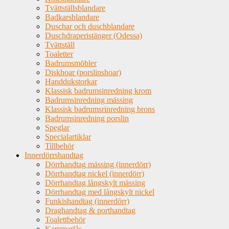
Tvättställsblandare
Badkarsblandare
Duschar och duschblandare
Duschdraperistänger (Odessa)
Tvättställ
Toaletter
Badrumsmöbler
Diskhoar (porslinshoar)
Handdukstorkar
Klassisk badrumsinredning krom
Badrumsinredning mässing
Klassisk badrumsrinredning brons
Badrumsinredning porslin
Speglar
Specialartiklar
Tillbehör
Innerdörrshandtag
Dörrhandtag mässing (innerdörr)
Dörrhandtag nickel (innerdörr)
Dörrhandtag långskylt mässing
Dörrhandtag med långskylt nickel
Funkishandtag (innerdörr)
Draghandtag & porthandtag
Toalettbehör
Kammarlås