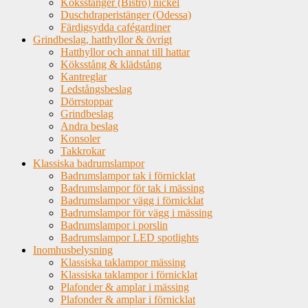
Köksstänger (Bistro) nickel
Duschdraperistänger (Odessa)
Färdigsydda cafégardiner
Grindbeslag, hatthyllor & övrigt
Hatthyllor och annat till hattar
Köksstång & klädstång
Kantreglar
Ledstångsbeslag
Dörrstoppar
Grindbeslag
Andra beslag
Konsoler
Takkrokar
Klassiska badrumslampor
Badrumslampor tak i förnicklat
Badrumslampor för tak i mässing
Badrumslampor vägg i förnicklat
Badrumslampor för vägg i mässing
Badrumslampor i porslin
Badrumslampor LED spotlights
Inomhusbelysning
Klassiska taklampor mässing
Klassiska taklampor i förnicklat
Plafonder & amplar i mässing
Plafonder & amplar i förnicklat