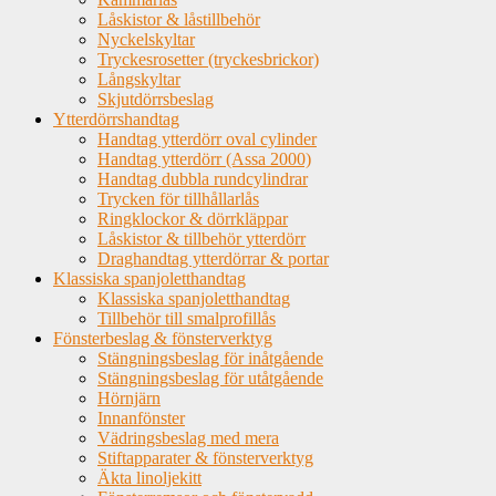
Låskistor & låstillbehör
Nyckelskyltar
Tryckesrosetter (tryckesbrickor)
Långskyltar
Skjutdörrsbeslag
Ytterdörrshandtag
Handtag ytterdörr oval cylinder
Handtag ytterdörr (Assa 2000)
Handtag dubbla rundcylindrar
Trycken för tillhållarlås
Ringklockor & dörrkläppar
Låskistor & tillbehör ytterdörr
Draghandtag ytterdörrar & portar
Klassiska spanjoletthandtag
Klassiska spanjoletthandtag
Tillbehör till smalprofillås
Fönsterbeslag & fönsterverktyg
Stängningsbeslag för inåtgående
Stängningsbeslag för utåtgående
Hörnjärn
Innanfönster
Vädringsbeslag med mera
Stiftapparater & fönsterverktyg
Äkta linoljekitt