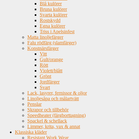
Blå kulörer
Bruna kulörer
Svarta kulörer
Rostskydd
Egna kulörer
Triss i Apelsinfest
Matta linoljefärger
Falu rödfärg (slamfärger)
Konstnärsfärger
Vitt
Gult/orange
Rött
Violett/blått
Grönt
Jordfärger
Svart
Lack, lasyrer, fernissor & oljor
Linoljesåpa och målartvätt
Penslar
Skrapor och tillbehör
Speedheater (färgborttagning)
Spackel & schellack
Limmer, krita, vax & annat
Klassiska kläder
Resistant Work Wear