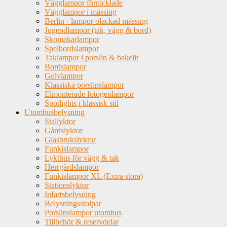
Vägglampor förnicklade
Vägglampor i mässing
Berlin - lampor olackad mässing
Jugendlampor (tak, vägg & bord)
Skomakarlampor
Spelbordslampor
Taklampor i porslin & bakelit
Bordslampor
Golvlampor
Klassiska porslinslampor
Elmonterade fotogenlampor
Spotlights i klassisk stil
Utomhusbelysning
Stallyktor
Gårdslyktor
Glasbrukslyktor
Funkislampor
Lykthus för vägg & tak
Herrgårdslampor
Funkislampor XL (Extra stora)
Stationslyktor
Infartsbelysning
Belysningsstolpar
Porslinslampor utomhus
Tillbehör & reservdelar