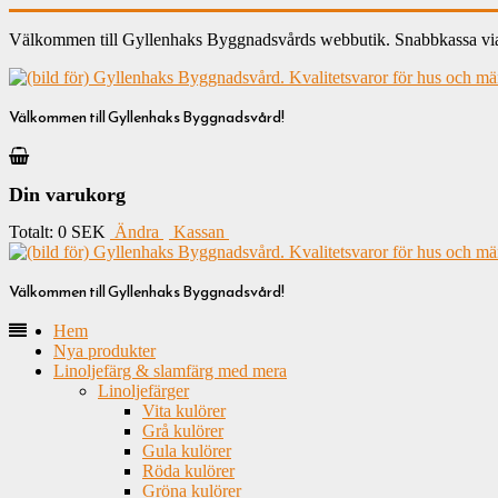
Välkommen till Gyllenhaks Byggnadsvårds webbutik. Snabbkassa via ku
Välkommen till Gyllenhaks Byggnadsvård!
Din varukorg
Totalt:
0 SEK
Ändra
Kassan
Välkommen till Gyllenhaks Byggnadsvård!
Hem
Nya produkter
Linoljefärg & slamfärg med mera
Linoljefärger
Vita kulörer
Grå kulörer
Gula kulörer
Röda kulörer
Gröna kulörer