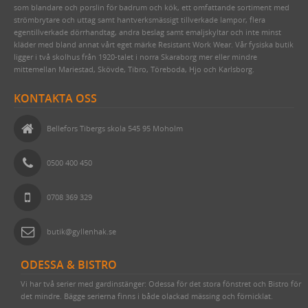
som blandare och porslin för badrum och kök, ett omfattande sortiment med
EMALJSKYLTAR, SIFFROR, BOKSTÄVER
BORDSLAMPOR
PORSLINSLAMPOR UTOMHUS
FEDE (MÄSSING)
BLECKPLÅT
TILLBEHÖR & VERKTYG
BYGGNADSSPIK
TJÄRPRODUKTER
DELIKATESSLÅDOR
KULTURHISTORISK BOK
strömbrytare och uttag samt hantverksmässigt tillverkade lampor, flera
egentillverkade dörrhandtag, andra beslag samt emaljskyltar och inte minst
VERKTYG & YXOR
GOLVLAMPOR
TILLBEHÖR & RESERVDELAR
1950-TAL
WILMAS NATURPRODUKTER
HANDSMIDDA, SVARTBRÄNDA SPIKAR
LINDREV
FRÅN HAVET
EGNA EMALJSKYLTAR I VITT/SVART
TVÅ GÅNGER CARL
kläder med bland annat vårt eget märke Resistant Work Wear. Vår fysiska butik
ligger i två skolhus från 1920-talet i norra Skaraborg mer eller mindre
STUCKATUR
KLASSISKA PORSLINSLAMPOR
RAKHYVLAR & RAKTVÅLAR
ROSETTSPIK
YLLESNÖREN/ULLSNÖRE
FRÅN JORDEN
NUMMERSKYLTAR I MÄSSING FÖR HUS
PENSLAR FÖR LINOLJEFÄRGSMÅLNING
FUNKIS
mittemellan Mariestad, Skövde, Tibro, Töreboda, Hjo och Karlsborg.
ÖVRIGT
ELMONTERADE FOTOGENLAMPOR
TRÄDGÅRDSREDSKAP
BLANK TRÅDSPIK
TJÄRDREV
EGNA SKYLTAR I EMALJ & MÄSSING
YXOR & BILOR
BÅRDER
KONTAKTA OSS
WEBBUTIK
SPOTLIGHTS I KLASSISK STIL
KAFFEBRYGGARE MED MERA
KOPPARSPIK KVADRAT
SIFFROR OCH BOKSTÄVER I MÄSSING
SPEEDHEATER (FÄRGBORTTAGNING)
ÖPPETTIDER
FÖR SKRIVBORDET
DEKORSPIK
VITA MED SVART TEXT
FÄRGSKRAPOR MED MERA
Bellefors Tibergs skola 545 95 Moholm
VÄGBESKRIVNING
LÄDERVÅRD
ÖVRIGA SPIKAR
BLÅA MED VIT TEXT
SPECIALVERKTYG
0500 400 450
KONTAKTA OSS
PRAKTISKA TING I HEMMET
NUBB
GJUTNA SKYLTAR MÄSSING & NICKEL
BRYNEN
SÅ HÄR HANDLAR DU
DRICKSGLAS, VINGLAS & KARAFFER
STÅLSKRUV
SKYLTAR MED SYMBOLER
0708 369 329
OM OSS
MÄSSINGSSKRUV
butik@gyllenhak.se
FÖRNICKLAD MÄSSINGSSKRUV
ODESSA & BISTRO
FÖRNICKLAD STÅLSKRUV
Vi har två serier med gardinstänger: Odessa för det stora fönstret och Bistro för
det mindre. Bägge serierna finns i både olackad mässing och förnicklat.