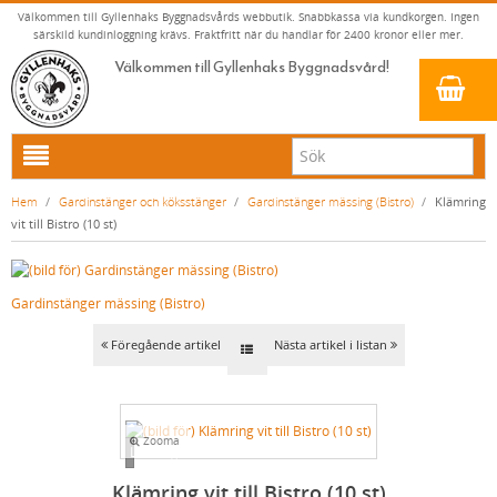
Välkommen till Gyllenhaks Byggnadsvårds webbutik. Snabbkassa via kundkorgen. Ingen
särskild kundinloggning krävs. Fraktfritt när du handlar för 2400 kronor eller mer.
Välkommen till Gyllenhaks Byggnadsvård!
HEM
Hem
/
Gardinstänger och köksstänger
/
Gardinstänger mässing (Bistro)
/
Klämring
vit till Bistro (10 st)
NYA PRODUKTER
LINOLJEFÄRG & SLAMFÄRG MED MERA
Gardinstänger mässing (Bistro)
KLASSISKA KLÄDER
LINOLJEFÄRGER
BADRUM & KÖK (KRANAR & PORSLIN)
MATTA LINOLJEFÄRGER
RESISTANT WORK WEAR
VITA KULÖRER
Föregående artikel
Nästa artikel i listan
INNERDÖRRSHANDTAG
FALU RÖDFÄRG (SLAMFÄRGER)
STORVÄSTAR
KÖKSBLANDARE
GRÅ KULÖRER
YTTERDÖRRSHANDTAG
KONSTNÄRSFÄRGER
VÄSTAR
TVÄTTSTÄLLSBLANDARE
DÖRRHANDTAG MÄSSING (INNERDÖRR)
GULA KULÖRER
Zooma
KLASSISKA SPANJOLETTHANDTAG
LACK, LASYRER, FERNISSOR & OLJOR
BYXOR
BADKARSBLANDARE
DÖRRHANDTAG NICKEL (INNERDÖRR)
HANDTAG YTTERDÖRR OVAL CYLINDER
RÖDA KULÖRER
VITT
Loading...
FÖNSTERBESLAG & FÖNSTERVERKTYG
LINOLJESÅPA OCH MÅLARTVÄTT
JACKOR, ANORAKER OCH BUSSARONGER
DUSCHAR OCH DUSCHBLANDARE
DÖRRHANDTAG LÅNGSKYLT MÄSSING
HANDTAG YTTERDÖRR (ASSA 2000)
KLASSISKA SPANJOLETTHANDTAG
GRÖNA KULÖRER
GULT/ORANGE
Klämring vit till Bistro (10 st)