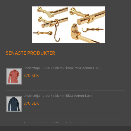
SENASTE PRODUKTER
Draperistång (3 meter) Odessa 1910 komplett med korta rörhållare
& ändknoppar nickel
2620 SEK
Undertröja i ull/silke (dam) i korallrosa (Armor Lux)
870 SEK
Undertröja i ull/silke (dam) i blått (Armor Lux)
870 SEK