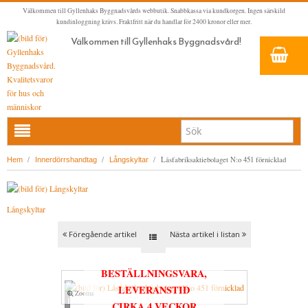
Välkommen till Gyllenhaks Byggnadsvårds webbutik. Snabbkassa via kundkorgen. Ingen särskild
kundinloggning krävs. Fraktfritt när du handlar för 2400 kronor eller mer.
Välkommen till Gyllenhaks Byggnadsvård!
HEM
/
/
/
Låsfabriksaktiebolaget N:o 451 förnicklad
Hem
Innerdörrshandtag
Långskyltar
NYA PRODUKTER
LINOLJEFÄRG & SLAMFÄRG MED MERA
Långskyltar
KLASSISKA KLÄDER
LINOLJEFÄRGER
Föregående artikel
Nästa artikel i listan
BADRUM & KÖK (KRANAR & PORSLIN)
MATTA LINOLJEFÄRGER
RESISTANT WORK WEAR
VITA KULÖRER
INNERDÖRRSHANDTAG
FALU RÖDFÄRG (SLAMFÄRGER)
STORVÄSTAR
KÖKSBLANDARE
GRÅ KULÖRER
BESTÄLLNINGSVARA,
LEVERANSTID
KONSTNÄRSFÄRGER
VÄSTAR
TVÄTTSTÄLLSBLANDARE
DÖRRHANDTAG MÄSSING (INNERDÖRR)
GULA KULÖRER
Zooma
Loading...
CIRKA 4 VECKOR