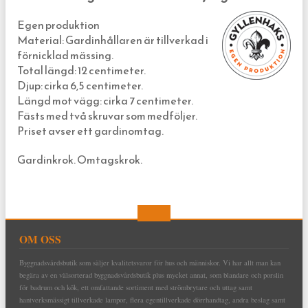
Egen produktion
Material: Gardinhållaren är tillverkad i
förnicklad mässing.
Total längd: 12 centimeter.
Djup: cirka 6,5 centimeter.
Längd mot vägg: cirka 7 centimeter.
Fästs med två skruvar som medföljer.
Priset avser ett gardinomtag.
Gardinkrok. Omtagskrok.
OM OSS
Byggnadsvårdsbutik som säljer kvalitetsvaror för hus och människor. Vi har allt man kan
begära av en välsorterad byggnadsvårdsbutik plus mycket annat, som blandare och porslin
för badrum och kök, ett omfattande sortiment med strömbrytare och uttag samt
hantverksmässigt tillverkade lampor, flera egentillverkade dörrhandtag, andra beslag samt