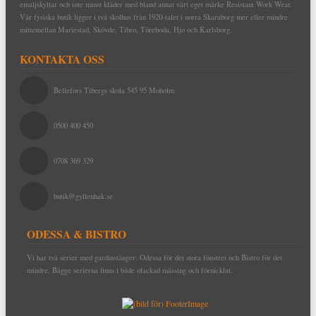
emaljskyltar och inte minst kläder med bland annat vårt eget märke Resistant Work Wear.
Vår fysiska butik ligger i två skolhus från 1920-talet i norra Skaraborg mer eller mindre
mittemellan Mariestad, Skövde, Tibro, Töreboda, Hjo och Karlsborg.
KONTAKTA OSS
Bellefors Tibergs skola 545 95 Moholm
0500 400 450
0708 369 329
butik@gyllenhak.se
ODESSA & BISTRO
Vi har två serier med gardinstänger: Odessa för det stora fönstret och Bistro för det
mindre. Bägge serierna finns i både olackad mässing och förnicklat.