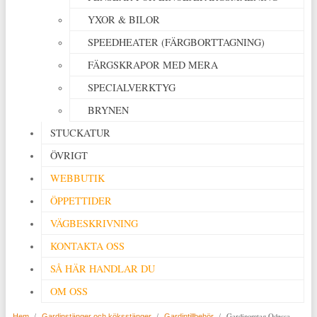
YXOR & BILOR
SPEEDHEATER (FÄRGBORTTAGNING)
FÄRGSKRAPOR MED MERA
SPECIALVERKTYG
BRYNEN
STUCKATUR
ÖVRIGT
WEBBUTIK
ÖPPETTIDER
VÄGBESKRIVNING
KONTAKTA OSS
SÅ HÄR HANDLAR DU
OM OSS
/
/
/
Gardinomtag Odessa
Hem
Gardinstänger och köksstänger
Gardintillbehör