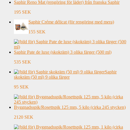
Saphir Reno Mat (rengöring för läder) från franska Saphir
195 SEK
Saphir Créme délicat (för rengöring med mera)
155 SEK
Saphir Pate de luxe (skokräm) 3 olika färger (500 ml)
535 SEK
Saphir
skokräm (50 ml) 9 olika färger
95 SEK
Byggnadsspik/Rosettspik 125 mm, 5 kilo (cirka 245 stycken)
2120 SEK