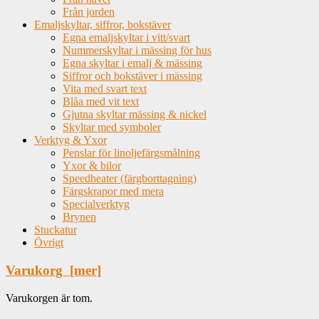
Från jorden
Emaljskyltar, siffror, bokstäver
Egna emaljskyltar i vitt/svart
Nummerskyltar i mässing för hus
Egna skyltar i emalj & mässing
Siffror och bokstäver i mässing
Vita med svart text
Blåa med vit text
Gjutna skyltar mässing & nickel
Skyltar med symboler
Verktyg & Yxor
Penslar för linoljefärgsmålning
Yxor & bilor
Speedheater (färgborttagning)
Färgskrapor med mera
Specialverktyg
Brynen
Stuckatur
Övrigt
Varukorg [mer]
Varukorgen är tom.