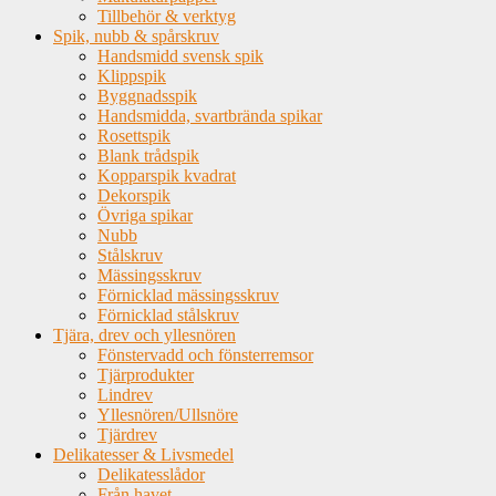
Tillbehör & verktyg
Spik, nubb & spårskruv
Handsmidd svensk spik
Klippspik
Byggnadsspik
Handsmidda, svartbrända spikar
Rosettspik
Blank trådspik
Kopparspik kvadrat
Dekorspik
Övriga spikar
Nubb
Stålskruv
Mässingsskruv
Förnicklad mässingsskruv
Förnicklad stålskruv
Tjära, drev och yllesnören
Fönstervadd och fönsterremsor
Tjärprodukter
Lindrev
Yllesnören/Ullsnöre
Tjärdrev
Delikatesser & Livsmedel
Delikatesslådor
Från havet