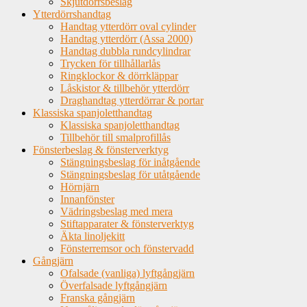
Skjutdörrsbeslag
Ytterdörrshandtag
Handtag ytterdörr oval cylinder
Handtag ytterdörr (Assa 2000)
Handtag dubbla rundcylindrar
Trycken för tillhållarlås
Ringklockor & dörrkläppar
Låskistor & tillbehör ytterdörr
Draghandtag ytterdörrar & portar
Klassiska spanjoletthandtag
Klassiska spanjoletthandtag
Tillbehör till smalprofillås
Fönsterbeslag & fönsterverktyg
Stängningsbeslag för inåtgående
Stängningsbeslag för utåtgående
Hörnjärn
Innanfönster
Vädringsbeslag med mera
Stiftapparater & fönsterverktyg
Äkta linoljekitt
Fönsterremsor och fönstervadd
Gångjärn
Ofalsade (vanliga) lyftgångjärn
Överfalsade lyftgångjärn
Franska gångjärn