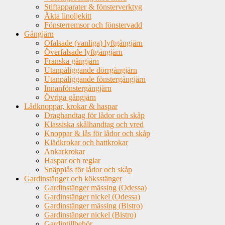
Stiftapparater & fönsterverktyg
Äkta linoljekitt
Fönsterremsor och fönstervadd
Gångjärn
Ofalsade (vanliga) lyftgångjärn
Överfalsade lyftgångjärn
Franska gångjärn
Utanpåliggande dörrgångjärn
Utanpåliggande fönstergångjärn
Innanfönstergångjärn
Övriga gångjärn
Lådknoppar, krokar & haspar
Draghandtag för lådor och skåp
Klassiska skålhandtag och vred
Knoppar & lås för lådor och skåp
Klädkrokar och hattkrokar
Ankarkrokar
Haspar och reglar
Snäpplås för lådor och skåp
Gardinstänger och köksstänger
Gardinstänger mässing (Odessa)
Gardinstänger nickel (Odessa)
Gardinstänger mässing (Bistro)
Gardinstänger nickel (Bistro)
Gardintillbehör