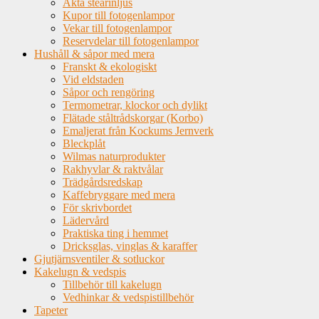
Äkta stearinljus
Kupor till fotogenlampor
Vekar till fotogenlampor
Reservdelar till fotogenlampor
Hushåll & såpor med mera
Franskt & ekologiskt
Vid eldstaden
Såpor och rengöring
Termometrar, klockor och dylikt
Flätade ståltrådskorgar (Korbo)
Emaljerat från Kockums Jernverk
Bleckplåt
Wilmas naturprodukter
Rakhyvlar & raktvålar
Trädgårdsredskap
Kaffebryggare med mera
För skrivbordet
Lädervård
Praktiska ting i hemmet
Dricksglas, vinglas & karaffer
Gjutjärnsventiler & sotluckor
Kakelugn & vedspis
Tillbehör till kakelugn
Vedhinkar & vedspistillbehör
Tapeter