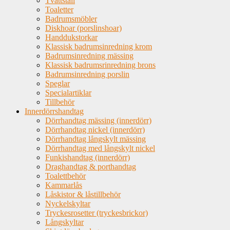
Tvättställ
Toaletter
Badrumsmöbler
Diskhoar (porslinshoar)
Handdukstorkar
Klassisk badrumsinredning krom
Badrumsinredning mässing
Klassisk badrumsrinredning brons
Badrumsinredning porslin
Speglar
Specialartiklar
Tillbehör
Innerdörrshandtag
Dörrhandtag mässing (innerdörr)
Dörrhandtag nickel (innerdörr)
Dörrhandtag långskylt mässing
Dörrhandtag med långskylt nickel
Funkishandtag (innerdörr)
Draghandtag & porthandtag
Toalettbehör
Kammarlås
Låskistor & låstillbehör
Nyckelskyltar
Tryckesrosetter (tryckesbrickor)
Långskyltar