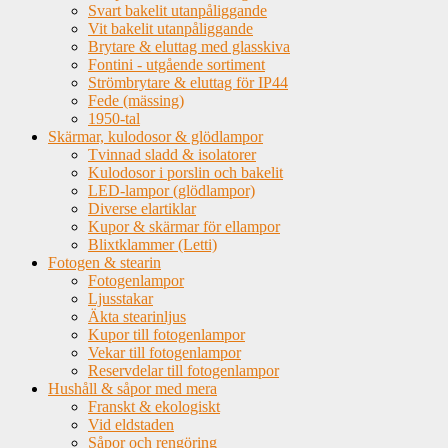
Svart bakelit utanpåliggande
Vit bakelit utanpåliggande
Brytare & eluttag med glasskiva
Fontini - utgående sortiment
Strömbrytare & eluttag för IP44
Fede (mässing)
1950-tal
Skärmar, kulodosor & glödlampor
Tvinnad sladd & isolatorer
Kulodosor i porslin och bakelit
LED-lampor (glödlampor)
Diverse elartiklar
Kupor & skärmar för ellampor
Blixtklammer (Letti)
Fotogen & stearin
Fotogenlampor
Ljusstakar
Äkta stearinljus
Kupor till fotogenlampor
Vekar till fotogenlampor
Reservdelar till fotogenlampor
Hushåll & såpor med mera
Franskt & ekologiskt
Vid eldstaden
Såpor och rengöring