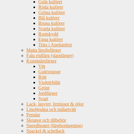
Gula kulörer
Röda kulörer
Gröna kulörer
Blå kulörer
Bruna kulörer
Svarta kulörer
Rostskydd
Egna kulörer
Triss i Apelsinfest
Matta linoljefärger
Falu rödfärg (slamfärger)
Konstnärsfärger
Vitt
Gult/orange
Rött
Violett/blått
Grönt
Jordfärger
Svart
Lack, lasyrer, fernissor & oljor
Linoljesåpa och målartvätt
Penslar
Skrapor och tillbehör
Speedheater (färgborttagning)
Spackel & schellack