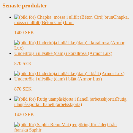
Senaste produkter
Chapka,
mössa i ullfilt (Béton Ciré) brun
1400 SEK
Undertröja i ull/silke (dam) i korallrosa (Armor Lux)
870 SEK
Undertröja i ull/silke (dam) i blått (Armor Lux)
870 SEK
Rutig
utanpåskjorta i flanell (arbetsskjorta)
1420 SEK