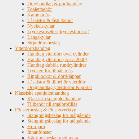
Draghandtag & porthandtag
Toalettbehör
Kammarlås
Låskistor & låstillbehör
Nyckelskyltar
Tryckesrosetter (tryckesbrickor)
Långskyltar
Skjutdörrsbeslag
Ytterdörrshandtag
Handtag ytterdörr oval cylinder
Handtag ytterdörr (Assa 2000)
Handtag dubbla rundcylindrar
Trycken för tillhållarlås
Ringklockor & dörrkläppar
Låskistor & tillbehör ytterdörr
Draghandtag ytterdörrar & portar
Klassiska spanjoletthandtag
Klassiska spanjoletthandtag
Tillbehör till smalprofillås
Fönsterbeslag & fönsterverktyg
Stängningsbeslag för inåtgående
Stängningsbeslag för utåtgående
Hörnjärn
Innanfönster
Vädringsbeslag med mera