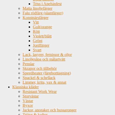
Triss i Apelsinfest
Matta linoljefärger
Falu rödfärg (slamfärger)
Konstnärsfärger
Vitt
Gult/orange
Rött
Violett/blått
Grönt
Jordfärger
Svart
Lack, lasyrer, fernissor & oljor
Linoljesåpa och målartvätt
Penslar
Skrapor och tillbehör
Speedheater (färgborttagning)
Spackel & schellack
Limmer, krita, vax & annat
Klassiska kläder
Resistant Work Wear
Storvästar
Västar
Byxor
Jackor, anoraker och bussaronger
Tröjor & koftor