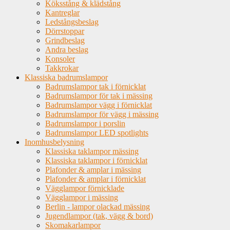
Köksstång & klädstång
Kantreglar
Ledstångsbeslag
Dörrstoppar
Grindbeslag
Andra beslag
Konsoler
Takkrokar
Klassiska badrumslampor
Badrumslampor tak i förnicklat
Badrumslampor för tak i mässing
Badrumslampor vägg i förnicklat
Badrumslampor för vägg i mässing
Badrumslampor i porslin
Badrumslampor LED spotlights
Inomhusbelysning
Klassiska taklampor mässing
Klassiska taklampor i förnicklat
Plafonder & amplar i mässing
Plafonder & amplar i förnicklat
Vägglampor förnicklade
Vägglampor i mässing
Berlin - lampor olackad mässing
Jugendlampor (tak, vägg & bord)
Skomakarlampor