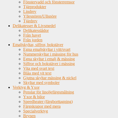
Fönstervadd och fönsterremsor
Tjärprodukter
Lindrev
Yllesnören/Ullsnöre
Tjärdrev
Delikatesser & Livsmedel
Delikatesslådor
Från havet
Från jorden
Emaljskyltar, siffror, bokstäver
Egna emaljskyltar i vitt/svart
Nummerskyltar i mässing för hus
Egna skyltar i emalj & mässing
Siffror och bokstäver i mässing
Vita med svart text
Blåa med vit text
Gjutna skyltar mässing & nickel
Skyltar med symboler
Verktyg & Yxor
Penslar för linoljefärgsmålning
Yxor & bilor
Speedheater (färgborttagning)
Färgskrapor med mera
Specialverktyg
Brynen