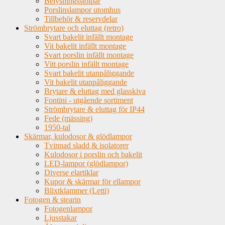
Belysningsstolpar
Porslinslampor utomhus
Tillbehör & reservdelar
Strömbrytare och eluttag (retro)
Svart bakelit infällt montage
Vit bakelit infällt montage
Svart porslin infällt montage
Vitt porslin infällt montage
Svart bakelit utanpåliggande
Vit bakelit utanpåliggande
Brytare & eluttag med glasskiva
Fontini - utgående sortiment
Strömbrytare & eluttag för IP44
Fede (mässing)
1950-tal
Skärmar, kulodosor & glödlampor
Tvinnad sladd & isolatorer
Kulodosor i porslin och bakelit
LED-lampor (glödlampor)
Diverse elartiklar
Kupor & skärmar för ellampor
Blixtklammer (Letti)
Fotogen & stearin
Fotogenlampor
Ljusstakar