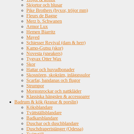
Skjortor och blusar
Pike Brothers (byxor, tröjor mm)
Fleurs de Bagne
Merz b. Schwanen
Armor Lux
Hemen Biarritz
Mayed
Schiesser Revival (dam & herr)
Kamo-Gutsu (skor)
Novesta (sneakers)
Tygvax Otter Wax
Skor
Hattar och huvudbonader
Skosnören, skokräm, inläggssulor
Scarfar, bandanas och flugor
Strumpor
Morgonrockar och nattkläder
Klassiska hängslen & accessoarer
Badrum & kök (kranar & porslin)
Köksblandare
Tvättställsblandare
Badkarsblandare
Duschar och duschblandare
Duschdraperistänger (Odessa)