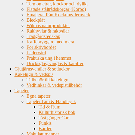
Termometrar, klockor och dylikt
Flätade ståltrådskorgar (Korbo)
Emaljerat från Kockums Jernverk
Bleckplåt
Wilmas naturprodukter
Rakhyvlar & raktvålar
Trädgårdsredskap
Kaffebryggare med mera
För skrivbordet
Lädervård
Praktiska ting i hemmet
Dricksglas, vinglas & karaffer
Gjutjärnsventiler & sotluckor
Kakelugn & vedspis
Tillbehör till kakelugn
Vedhinkar & vedspistillbehör
Tapeter
Egna tapeter
Tapeter Lim & Handtryck
Tid & Rum
Kulturhistorisk bok
Två gånger Carl
Funkis
Bårder
Makulaturpapper