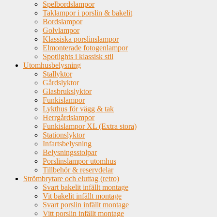
Spelbordslampor
Taklampor i porslin & bakelit
Bordslampor
Golvlampor
Klassiska porslinslampor
Elmonterade fotogenlampor
Spotlights i klassisk stil
Utomhusbelysning
Stallyktor
Gårdslyktor
Glasbrukslyktor
Funkislampor
Lykthus för vägg & tak
Herrgårdslampor
Funkislampor XL (Extra stora)
Stationslyktor
Infartsbelysning
Belysningsstolpar
Porslinslampor utomhus
Tillbehör & reservdelar
Strömbrytare och eluttag (retro)
Svart bakelit infällt montage
Vit bakelit infällt montage
Svart porslin infällt montage
Vitt porslin infällt montage