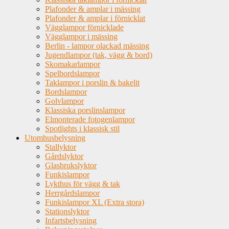
Plafonder & amplar i mässing
Plafonder & amplar i förnicklat
Vägglampor förnicklade
Vägglampor i mässing
Berlin - lampor olackad mässing
Jugendlampor (tak, vägg & bord)
Skomakarlampor
Spelbordslampor
Taklampor i porslin & bakelit
Bordslampor
Golvlampor
Klassiska porslinslampor
Elmonterade fotogenlampor
Spotlights i klassisk stil
Utomhusbelysning
Stallyktor
Gårdslyktor
Glasbrukslyktor
Funkislampor
Lykthus för vägg & tak
Herrgårdslampor
Funkislampor XL (Extra stora)
Stationslyktor
Infartsbelysning