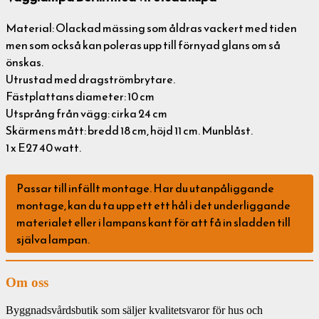
Material: Olackad mässing som åldras vackert med tiden
men som också kan poleras upp till förnyad glans om så
önskas.
Utrustad med dragströmbrytare.
Fästplattans diameter: 10 cm
Utsprång från vägg: cirka 24 cm
Skärmens mått: bredd 18 cm, höjd 11 cm. Munblåst.
1 x E27 40 watt.
Passar till infällt montage. Har du utanpåliggande
montage, kan du ta upp ett ett hål i det underliggande
materialet eller i lampans kant för att få in sladden till
själva lampan.
Om oss
Byggnadsvårdsbutik som säljer kvalitetsvaror för hus och