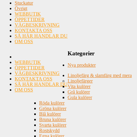
Stuckatur
Övrigt
WEBBUTIK
ÖPPETTIDER
VÄGBESKRIVNING
KONTAKTA OSS
SÅ HÄR HANDLAR DU
OM OSS
Kategorier
WEBBUTIK
Nya produkter
ÖPPETTIDER
VÄGBESKRIVNING
Linoljefärg & slamfärg med mera
KONTAKTA OSS
Linoljefärger
SÅ HÄR HANDLAR DU
Vita kulörer
OM OSS
Grå kulörer
Gula kulörer
Röda kulörer
Gröna kulörer
Blå kulörer
Bruna kulörer
Svarta kulörer
Rostskydd
Egna kulörer