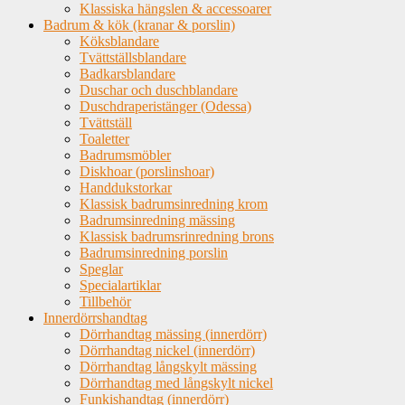
Klassiska hängslen & accessoarer
Badrum & kök (kranar & porslin)
Köksblandare
Tvättställsblandare
Badkarsblandare
Duschar och duschblandare
Duschdraperistänger (Odessa)
Tvättställ
Toaletter
Badrumsmöbler
Diskhoar (porslinshoar)
Handdukstorkar
Klassisk badrumsinredning krom
Badrumsinredning mässing
Klassisk badrumsrinredning brons
Badrumsinredning porslin
Speglar
Specialartiklar
Tillbehör
Innerdörrshandtag
Dörrhandtag mässing (innerdörr)
Dörrhandtag nickel (innerdörr)
Dörrhandtag långskylt mässing
Dörrhandtag med långskylt nickel
Funkishandtag (innerdörr)