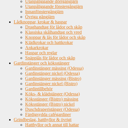
Utanpåliggande dörrgångjärn
Utanpåliggande fönstergångjärn
Innanfönstergångjärn
Övriga gångjärn
Lådknoppar, krokar & haspar
Draghandtag för lådor och skåp
Klassiska skålhandtag och vred
Knoppar & lås för lådor och skåp
Klädkrokar och hattkrokar
Ankarkrokar
Haspar och reglar
Snäpplås för lådor och skåp
Gardinstänger och köksstänger
Gardinstänger mässing (Odessa)
Gardinstänger nickel (Odessa)
Gardinstänger mässing (Bistro)
Gardinstänger nickel (Bistro)
Gardintillbehör
Köks- & klädstänger (Odessa)
Köksstänger (Bistro) mässing
Köksstänger (Bistro) nickel
Duschdraperistänger (Odessa)
Färdigsydda cafégardiner
Grindbeslag, hatthyllor & övrigt
Hatthyllor och annat till hattar