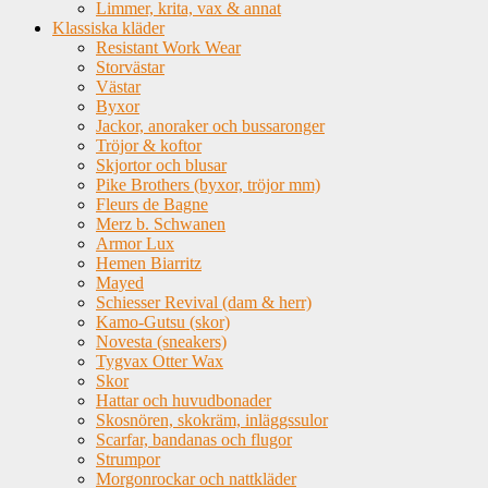
Limmer, krita, vax & annat
Klassiska kläder
Resistant Work Wear
Storvästar
Västar
Byxor
Jackor, anoraker och bussaronger
Tröjor & koftor
Skjortor och blusar
Pike Brothers (byxor, tröjor mm)
Fleurs de Bagne
Merz b. Schwanen
Armor Lux
Hemen Biarritz
Mayed
Schiesser Revival (dam & herr)
Kamo-Gutsu (skor)
Novesta (sneakers)
Tygvax Otter Wax
Skor
Hattar och huvudbonader
Skosnören, skokräm, inläggssulor
Scarfar, bandanas och flugor
Strumpor
Morgonrockar och nattkläder