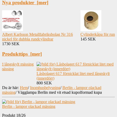
Nya produkter [mer]
Albert Karlsson Metallfabriksbolag Nr 316
Cylinderkåpa för rund
nickel för dubbla rundcylindrar
145 SEK
1730 SEK
Produkttips [mer]
 mässing
Låsbolaget 617 förnicklat litet med långskylt
(innerdörr)
800 SEK
Du är här:
Hem
/
Inomhusbelysning
/
Berlin - lampor olackad
mässing
/
Vägglampa Berlin med vit etsad kupolformad kupa
Berlin - lampor olackad mässing
Produkt 18/26