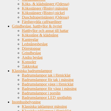
Köks- & klädstänger (Odessa)
Köksstänger (Bistro) mässing
Köksstänger (Bistro) nickel
Duschdraperistänger (Odessa)
Färdigsydda cafégardiner
Grindbeslag, hatthyllor & övrigt
Hatthyllor och annat till hattar
Köksstång & klädstång
Kantreglar
Ledstångsbeslag
Dörrstoppar
Grindbeslag
Andra beslag
Konsoler
Takkrokar
Klassiska badrumslampor
Badrumslampor tak i förnicklat
Badrumslampor för tak i mässing
Badrumslampor vägg i förnicklat
Badrumslampor för vägg i mässing
Badrumslampor i porslin
Badrumslampor LED spotlights
Inomhusbelysning
Klassiska taklampor mässing
Klassiska taklampor i förnicklat