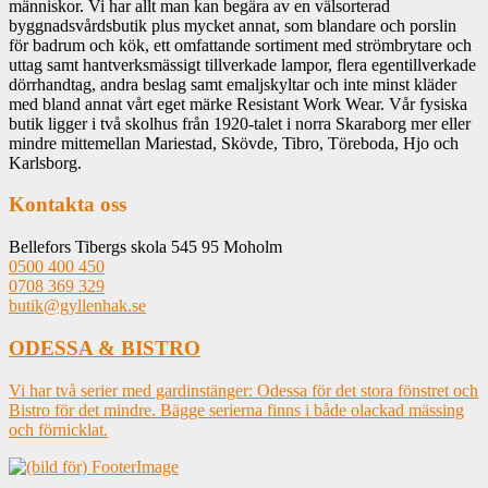
människor. Vi har allt man kan begära av en välsorterad
byggnadsvårdsbutik plus mycket annat, som blandare och porslin
för badrum och kök, ett omfattande sortiment med strömbrytare och
uttag samt hantverksmässigt tillverkade lampor, flera egentillverkade
dörrhandtag, andra beslag samt emaljskyltar och inte minst kläder
med bland annat vårt eget märke Resistant Work Wear. Vår fysiska
butik ligger i två skolhus från 1920-talet i norra Skaraborg mer eller
mindre mittemellan Mariestad, Skövde, Tibro, Töreboda, Hjo och
Karlsborg.
Kontakta oss
Bellefors Tibergs skola 545 95 Moholm
0500 400 450
0708 369 329
butik@gyllenhak.se
ODESSA & BISTRO
Vi har två serier med gardinstänger: Odessa för det stora fönstret och
Bistro för det mindre. Bägge serierna finns i både olackad mässing
och förnicklat.