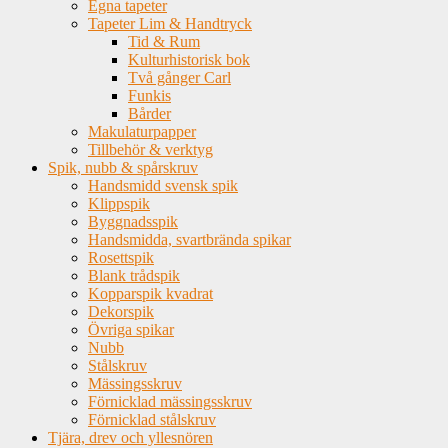
Egna tapeter
Tapeter Lim & Handtryck
Tid & Rum
Kulturhistorisk bok
Två gånger Carl
Funkis
Bårder
Makulaturpapper
Tillbehör & verktyg
Spik, nubb & spårskruv
Handsmidd svensk spik
Klippspik
Byggnadsspik
Handsmidda, svartbrända spikar
Rosettspik
Blank trådspik
Kopparspik kvadrat
Dekorspik
Övriga spikar
Nubb
Stålskruv
Mässingsskruv
Förnicklad mässingsskruv
Förnicklad stålskruv
Tjära, drev och yllesnören