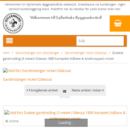
Välkommen till Gyllenhaks Byggnadsvårds webbutik. Snabbkassa via kundkorgen. Ingen
särskild kundinloggning krävs. Fraktfritt när du handlar för 2400 kronor eller mer.
Välkommen till Gyllenhaks Byggnadsvård!
HEM
Hem
/
Gardinstänger och köksstänger
/
Gardinstänger nickel (Odessa)
/
Dubbel
gardinstång (3 meter) Odessa 1890 komplett (hållare & ändknoppar) nickel
NYA PRODUKTER
LINOLJEFÄRG & SLAMFÄRG MED MERA
Gardinstänger nickel (Odessa)
KLASSISKA KLÄDER
LINOLJEFÄRGER
BADRUM & KÖK (KRANAR & PORSLIN)
MATTA LINOLJEFÄRGER
RESISTANT WORK WEAR
VITA KULÖRER
Föregående artikel
Nästa artikel i listan
INNERDÖRRSHANDTAG
FALU RÖDFÄRG (SLAMFÄRGER)
STORVÄSTAR
KÖKSBLANDARE
GRÅ KULÖRER
YTTERDÖRRSHANDTAG
KONSTNÄRSFÄRGER
VÄSTAR
TVÄTTSTÄLLSBLANDARE
DÖRRHANDTAG MÄSSING (INNERDÖRR)
GULA KULÖRER
KLASSISKA SPANJOLETTHANDTAG
LACK, LASYRER, FERNISSOR & OLJOR
BYXOR
BADKARSBLANDARE
DÖRRHANDTAG NICKEL (INNERDÖRR)
HANDTAG YTTERDÖRR OVAL CYLINDER
RÖDA KULÖRER
VITT
Zooma
Loading...
FÖNSTERBESLAG & FÖNSTERVERKTYG
LINOLJESÅPA OCH MÅLARTVÄTT
JACKOR, ANORAKER OCH BUSSARONGER
DUSCHAR OCH DUSCHBLANDARE
DÖRRHANDTAG LÅNGSKYLT MÄSSING
HANDTAG YTTERDÖRR (ASSA 2000)
KLASSISKA SPANJOLETTHANDTAG
GRÖNA KULÖRER
GULT/ORANGE