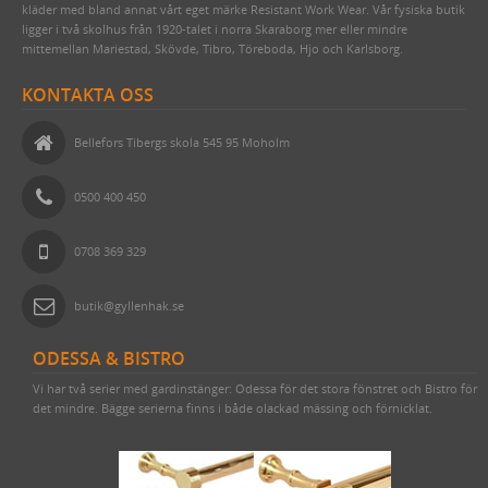
kläder med bland annat vårt eget märke Resistant Work Wear. Vår fysiska butik
ligger i två skolhus från 1920-talet i norra Skaraborg mer eller mindre
mittemellan Mariestad, Skövde, Tibro, Töreboda, Hjo och Karlsborg.
KONTAKTA OSS
Bellefors Tibergs skola 545 95 Moholm
0500 400 450
0708 369 329
butik@gyllenhak.se
ODESSA & BISTRO
Vi har två serier med gardinstänger: Odessa för det stora fönstret och Bistro för
det mindre. Bägge serierna finns i både olackad mässing och förnicklat.