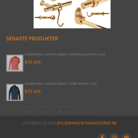
SENASTE PRODUKTER
Draperistång (3 meter) Odessa 1910 komplett med korta rörhållare
& ändknoppar nickel
2620 SEK
Undertröja i ull/silke (dam) i korallrosa (Armor Lux)
870 SEK
Undertröja i ull/silke (dam) i blått (Armor Lux)
870 SEK
COPYRIGHT © 2026
GYLLENHAKS BYGGNADSVÅRD AB