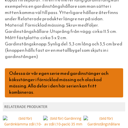
exempelvis en gardinstångshållare som man sätter i
EMALJSKYLTAR, SIFFROR, BOKSTÄVER
BORDSLAMPOR
PORSLINSLAMPOR UTOMHUS
FEDE (MÄSSING)
BLECKPLÅT
TILLBEHÖR & VERKTYG
BYGGNADSSPIK
TJÄRPRODUKTER
DELIKATESSLÅDOR
KULTURHISTORISK BOK
mitten komma väl till pass. Ytterligare hållare återfinns
VERKTYG & YXOR
GOLVLAMPOR
TILLBEHÖR & RESERVDELAR
1950-TAL
WILMAS NATURPRODUKTER
HANDSMIDDA, SVARTBRÄNDA SPIKAR
LINDREV
FRÅN HAVET
EGNA EMALJSKYLTAR I VITT/SVART
TVÅ GÅNGER CARL
under Relaterade produkter längre ner på sidan.
Material: Förnicklad mässing. Skruv medföljer.
STUCKATUR
KLASSISKA PORSLINSLAMPOR
RAKHYVLAR & RAKTVÅLAR
ROSETTSPIK
YLLESNÖREN/ULLSNÖRE
FRÅN JORDEN
NUMMERSKYLTAR I MÄSSING FÖR HUS
PENSLAR FÖR LINOLJEFÄRGSMÅLNING
FUNKIS
Gardinstångshållare:
Utsprång från vägg: cirka 11.5 cm.
ÖVRIGT
ELMONTERADE FOTOGENLAMPOR
TRÄDGÅRDSREDSKAP
BLANK TRÅDSPIK
TJÄRDREV
EGNA SKYLTAR I EMALJ & MÄSSING
YXOR & BILOR
BÅRDER
Mått fästplatta: cirka 5 x 2 cm.
Gardinstångsknopp: S
ynlig del: 5,3 cm lång och 3,5 cm bred
WEBBUTIK
SPOTLIGHTS I KLASSISK STIL
KAFFEBRYGGARE MED MERA
KOPPARSPIK KVADRAT
SIFFROR OCH BOKSTÄVER I MÄSSING
SPEEDHEATER (FÄRGBORTTAGNING)
(knoppen hålls fast av en metallbygel som skjuts in i
ÖPPETTIDER
FÖR SKRIVBORDET
DEKORSPIK
VITA MED SVART TEXT
FÄRGSKRAPOR MED MERA
gardinstången)
VÄGBESKRIVNING
LÄDERVÅRD
ÖVRIGA SPIKAR
BLÅA MED VIT TEXT
SPECIALVERKTYG
KONTAKTA OSS
PRAKTISKA TING I HEMMET
NUBB
GJUTNA SKYLTAR MÄSSING & NICKEL
BRYNEN
Odessa är vår egen serie med gardinstänger och
köksstänger i förnicklad mässing och olackad
SÅ HÄR HANDLAR DU
DRICKSGLAS, VINGLAS & KARAFFER
STÅLSKRUV
SKYLTAR MED SYMBOLER
mässing. Alla delar i den här serien kan fritt
OM OSS
MÄSSINGSSKRUV
kombineras.
FÖRNICKLAD MÄSSINGSSKRUV
RELATERADE PRODUKTER
FÖRNICKLAD STÅLSKRUV