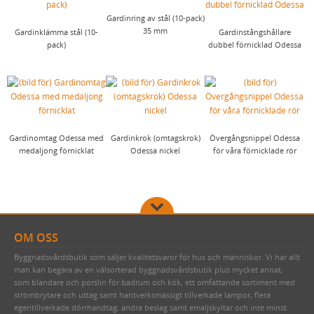
Gardinring av stål (10-pack)
35 mm
Gardinklämma stål (10-
Gardinstångshållare
pack)
dubbel förnicklad Odessa
Gardinomtag Odessa med
Gardinkrok (omtagskrok)
Övergångsnippel Odessa
medaljong förnicklat
Odessa nickel
för våra förnicklade rör
OM OSS
Byggnadsvårdsbutik som säljer kvalitetsvaror för hus och människor. Vi har allt
man kan begära av en välsorterad byggnadsvårdsbutik plus mycket annat,
som blandare och porslin för badrum och kök, ett omfattande sortiment med
strömbrytare och uttag samt hantverksmässigt tillverkade lampor, flera
egentillverkade dörrhandtag, andra beslag samt emaljskyltar och inte minst