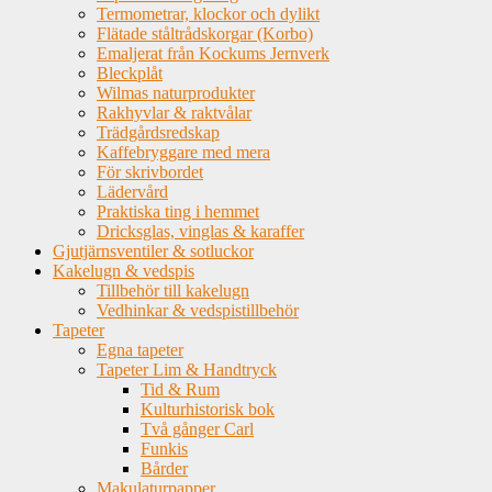
Termometrar, klockor och dylikt
Flätade ståltrådskorgar (Korbo)
Emaljerat från Kockums Jernverk
Bleckplåt
Wilmas naturprodukter
Rakhyvlar & raktvålar
Trädgårdsredskap
Kaffebryggare med mera
För skrivbordet
Lädervård
Praktiska ting i hemmet
Dricksglas, vinglas & karaffer
Gjutjärnsventiler & sotluckor
Kakelugn & vedspis
Tillbehör till kakelugn
Vedhinkar & vedspistillbehör
Tapeter
Egna tapeter
Tapeter Lim & Handtryck
Tid & Rum
Kulturhistorisk bok
Två gånger Carl
Funkis
Bårder
Makulaturpapper