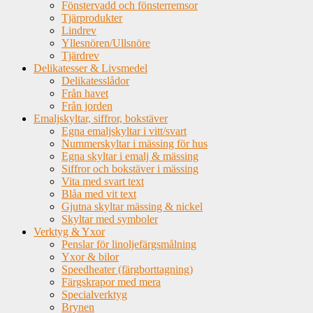
Fönstervadd och fönsterremsor
Tjärprodukter
Lindrev
Yllesnören/Ullsnöre
Tjärdrev
Delikatesser & Livsmedel
Delikatesslådor
Från havet
Från jorden
Emaljskyltar, siffror, bokstäver
Egna emaljskyltar i vitt/svart
Nummerskyltar i mässing för hus
Egna skyltar i emalj & mässing
Siffror och bokstäver i mässing
Vita med svart text
Blåa med vit text
Gjutna skyltar mässing & nickel
Skyltar med symboler
Verktyg & Yxor
Penslar för linoljefärgsmålning
Yxor & bilor
Speedheater (färgborttagning)
Färgskrapor med mera
Specialverktyg
Brynen