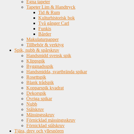
Egna tapeter
Tapeter Lim & Handtryck
Tid & Rum
Kulturhistorisk bok
Två gånger Carl
Funkis
Bårder
Makulaturpapper
Tillbehör & verktyg
Spik, nubb & spårskruv
Handsmidd svensk spik
Klippspik
Byggnadsspik
Handsmidda, svartbrända spikar
Rosettspik
Blank trådspik
Kopparspik kvadrat
Dekorspik
Övriga spikar
Nubb
Stålskruv
Mässingsskruv
Förnicklad mässingsskruv
Förnicklad stålskruv
Tjära, drev och yllesnören