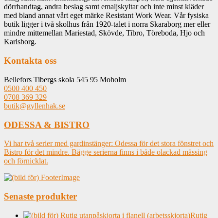
dörrhandtag, andra beslag samt emaljskyltar och inte minst kläder
med bland annat vårt eget märke Resistant Work Wear. Vår fysiska
butik ligger i två skolhus från 1920-talet i norra Skaraborg mer eller
mindre mittemellan Mariestad, Skövde, Tibro, Töreboda, Hjo och
Karlsborg.
Kontakta oss
Bellefors Tibergs skola 545 95 Moholm
0500 400 450
0708 369 329
butik@gyllenhak.se
ODESSA & BISTRO
Vi har två serier med gardinstänger: Odessa för det stora fönstret och
Bistro för det mindre. Bägge serierna finns i både olackad mässing
och förnicklat.
Senaste produkter
Rutig