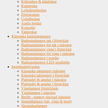
Köksstång & klädstång
Kantreglar
Ledstångsbeslag
Dörrstoppar
Grindbeslag
Andra beslag
Konsoler
Takkrokar
Klassiska badrumslampor
Badrumslampor tak i förnicklat
Badrumslampor för tak i mässing
Badrumslampor vägg i förnicklat
Badrumslampor för vägg i mässing
Badrumslampor i porslin
Badrumslampor LED spotlights
Inomhusbelysning
Klassiska taklampor mässing
Klassiska taklampor i förnicklat
Plafonder & amplar i mässing
Plafonder & amplar i förnicklat
Vägglampor förnicklade
Vägglampor i mässing
Berlin - lampor olackad mässing
Jugendlampor (tak, vägg & bord)
Skomakarlampor