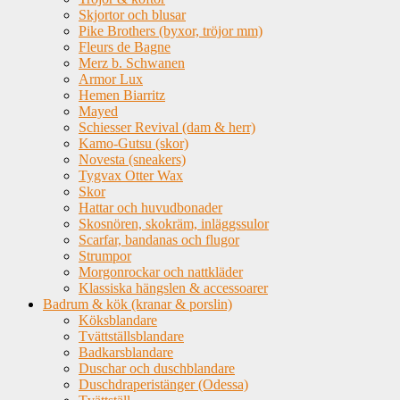
Skjortor och blusar
Pike Brothers (byxor, tröjor mm)
Fleurs de Bagne
Merz b. Schwanen
Armor Lux
Hemen Biarritz
Mayed
Schiesser Revival (dam & herr)
Kamo-Gutsu (skor)
Novesta (sneakers)
Tygvax Otter Wax
Skor
Hattar och huvudbonader
Skosnören, skokräm, inläggssulor
Scarfar, bandanas och flugor
Strumpor
Morgonrockar och nattkläder
Klassiska hängslen & accessoarer
Badrum & kök (kranar & porslin)
Köksblandare
Tvättställsblandare
Badkarsblandare
Duschar och duschblandare
Duschdraperistänger (Odessa)