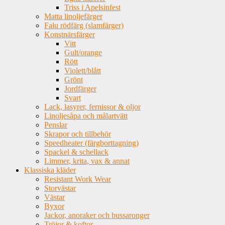
Triss i Apelsinfest
Matta linoljefärger
Falu rödfärg (slamfärger)
Konstnärsfärger
Vitt
Gult/orange
Rött
Violett/blått
Grönt
Jordfärger
Svart
Lack, lasyrer, fernissor & oljor
Linoljesåpa och målartvätt
Penslar
Skrapor och tillbehör
Speedheater (färgborttagning)
Spackel & schellack
Limmer, krita, vax & annat
Klassiska kläder
Resistant Work Wear
Storvästar
Västar
Byxor
Jackor, anoraker och bussaronger
Tröjor & koftor