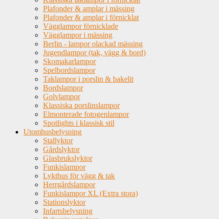
Plafonder & amplar i mässing
Plafonder & amplar i förnicklat
Vägglampor förnicklade
Vägglampor i mässing
Berlin - lampor olackad mässing
Jugendlampor (tak, vägg & bord)
Skomakarlampor
Spelbordslampor
Taklampor i porslin & bakelit
Bordslampor
Golvlampor
Klassiska porslinslampor
Elmonterade fotogenlampor
Spotlights i klassisk stil
Utomhusbelysning
Stallyktor
Gårdslyktor
Glasbrukslyktor
Funkislampor
Lykthus för vägg & tak
Herrgårdslampor
Funkislampor XL (Extra stora)
Stationslyktor
Infartsbelysning