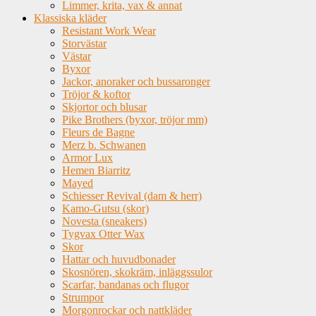
Limmer, krita, vax & annat
Klassiska kläder
Resistant Work Wear
Storvästar
Västar
Byxor
Jackor, anoraker och bussaronger
Tröjor & koftor
Skjortor och blusar
Pike Brothers (byxor, tröjor mm)
Fleurs de Bagne
Merz b. Schwanen
Armor Lux
Hemen Biarritz
Mayed
Schiesser Revival (dam & herr)
Kamo-Gutsu (skor)
Novesta (sneakers)
Tygvax Otter Wax
Skor
Hattar och huvudbonader
Skosnören, skokräm, inläggssulor
Scarfar, bandanas och flugor
Strumpor
Morgonrockar och nattkläder