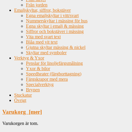
Från jorden
Emaljskyltar, siffror, bokstäver
Egna emaljskyltar i vitt/svart
Nummerskyltar i mässing för hus
Egna skyltar i emalj & mässing
Siffror och bokstäver i mässing
Vita med svart text
Blåa med vit text
Gjutna skyltar mässing & nickel
Skyltar med symboler
Verktyg & Yxor
Penslar för linoljefärgsmålning
Yxor & bilor
Speedheater (färgborttagning)
Färgskrapor med mera
Specialverktyg
Brynen
Stuckatur
Övrigt
Varukorg [mer]
Varukorgen är tom.