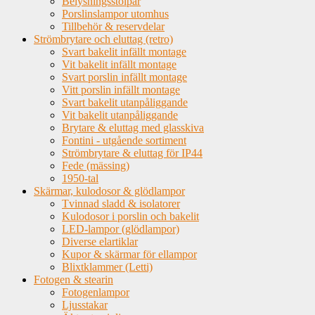
Belysningsstolpar
Porslinslampor utomhus
Tillbehör & reservdelar
Strömbrytare och eluttag (retro)
Svart bakelit infällt montage
Vit bakelit infällt montage
Svart porslin infällt montage
Vitt porslin infällt montage
Svart bakelit utanpåliggande
Vit bakelit utanpåliggande
Brytare & eluttag med glasskiva
Fontini - utgående sortiment
Strömbrytare & eluttag för IP44
Fede (mässing)
1950-tal
Skärmar, kulodosor & glödlampor
Tvinnad sladd & isolatorer
Kulodosor i porslin och bakelit
LED-lampor (glödlampor)
Diverse elartiklar
Kupor & skärmar för ellampor
Blixtklammer (Letti)
Fotogen & stearin
Fotogenlampor
Ljusstakar