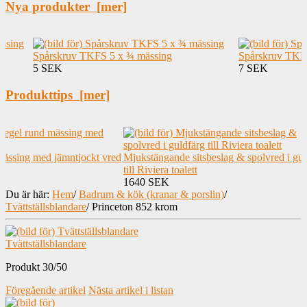
Nya produkter [mer]
Spårskruv TKFS 5 x ¾ mässing
Spårskruv TKF
5 SEK
7 SEK
Produkttips [mer]
mässing med jämntjockt vred
Mjukstängande sitsbeslag & spolvred i gul
till Riviera toalett
1640 SEK
Du är här:
Hem
/
Badrum & kök (kranar & porslin)
/
Tvättställsblandare
/
Princeton 852 krom
Tvättställsblandare
Produkt 30/50
Föregående artikel
Nästa artikel i listan