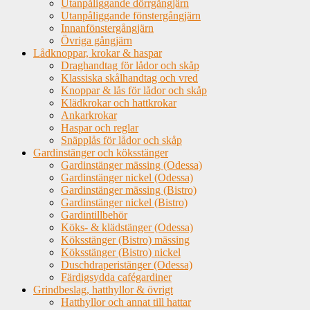
Utanpåliggande dörrgångjärn
Utanpåliggande fönstergångjärn
Innanfönstergångjärn
Övriga gångjärn
Lådknoppar, krokar & haspar
Draghandtag för lådor och skåp
Klassiska skålhandtag och vred
Knoppar & lås för lådor och skåp
Klädkrokar och hattkrokar
Ankarkrokar
Haspar och reglar
Snäpplås för lådor och skåp
Gardinstänger och köksstänger
Gardinstänger mässing (Odessa)
Gardinstänger nickel (Odessa)
Gardinstänger mässing (Bistro)
Gardinstänger nickel (Bistro)
Gardintillbehör
Köks- & klädstänger (Odessa)
Köksstänger (Bistro) mässing
Köksstänger (Bistro) nickel
Duschdraperistänger (Odessa)
Färdigsydda cafégardiner
Grindbeslag, hatthyllor & övrigt
Hatthyllor och annat till hattar