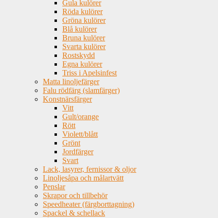
Gula kulörer
Röda kulörer
Gröna kulörer
Blå kulörer
Bruna kulörer
Svarta kulörer
Rostskydd
Egna kulörer
Triss i Apelsinfest
Matta linoljefärger
Falu rödfärg (slamfärger)
Konstnärsfärger
Vitt
Gult/orange
Rött
Violett/blått
Grönt
Jordfärger
Svart
Lack, lasyrer, fernissor & oljor
Linoljesåpa och målartvätt
Penslar
Skrapor och tillbehör
Speedheater (färgborttagning)
Spackel & schellack