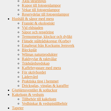
Äkta stearinljus
Kupor till fotogenlampor
Vekar till fotogenlampor
Reservdelar till fotogenlampor
Hushåll & såpor med mera
Franskt & ekologiskt
Vid eldstaden
Såpor och rengöring
Termometrar, klockor och dylikt
Flätade ståltrådskorgar (Korbo)
Emaljerat från Kockums Jernverk
Bleckplåt
Wilmas naturprodukter
Rakhyvlar & raktvålar
Trädgårdsredskap
Kaffebryggare med mera
För skrivbordet
Lädervård
Praktiska ting i hemmet
Dricksglas, vinglas & karaffer
Gjutjärnsventiler & sotluckor
Kakelugn & vedspis
Tillbehör till kakelugn
Vedhinkar & vedspistillbehör
Tapeter