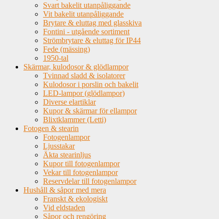
Svart bakelit utanpåliggande
Vit bakelit utanpåliggande
Brytare & eluttag med glasskiva
Fontini - utgående sortiment
Strömbrytare & eluttag för IP44
Fede (mässing)
1950-tal
Skärmar, kulodosor & glödlampor
Tvinnad sladd & isolatorer
Kulodosor i porslin och bakelit
LED-lampor (glödlampor)
Diverse elartiklar
Kupor & skärmar för ellampor
Blixtklammer (Letti)
Fotogen & stearin
Fotogenlampor
Ljusstakar
Äkta stearinljus
Kupor till fotogenlampor
Vekar till fotogenlampor
Reservdelar till fotogenlampor
Hushåll & såpor med mera
Franskt & ekologiskt
Vid eldstaden
Såpor och rengöring