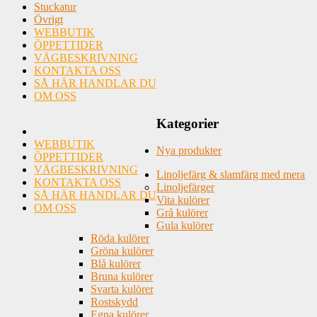
Stuckatur
Övrigt
WEBBUTIK
ÖPPETTIDER
VÄGBESKRIVNING
KONTAKTA OSS
SÅ HÄR HANDLAR DU
OM OSS
Kategorier
WEBBUTIK
Nya produkter
ÖPPETTIDER
VÄGBESKRIVNING
Linoljefärg & slamfärg med mera
KONTAKTA OSS
Linoljefärger
SÅ HÄR HANDLAR DU
Vita kulörer
OM OSS
Grå kulörer
Gula kulörer
Röda kulörer
Gröna kulörer
Blå kulörer
Bruna kulörer
Svarta kulörer
Rostskydd
Egna kulörer