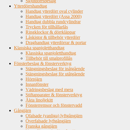
Skjutdörrsbeslag
Ytterdörrshandtag
Handtag ytterdörr oval cylinder
Handtag ytterdörr (Assa 2000)
Handtag dubbla rundcylindrar
Trycken för tillhållarlås
Ringklockor & dörrkläppar
Låskistor & tillbehör ytterdörr
Draghandtag ytterdörrar & portar
Klassiska spanjoletthandtag
Klassiska spanjoletthandtag
Tillbehör till smalprofillås
Fönsterbeslag & fönsterverktyg
Stängningsbeslag för inåtgående
Stängningsbeslag för utåtgående
Hörnjärn
Innanfönster
Vädringsbeslag med mera
Stiftapparater & fönsterverktyg
Äkta linoljekitt
Fönsterremsor och fönstervadd
Gångjärn
Ofalsade (vanliga) lyftgångjärn
Överfalsade lyftgångjärn
Franska gångjärn