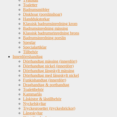
Tvättställ
Toaletter
Badrumsmöbler
Diskhoar (porslinshoar)
Handdukstorkar
Klassisk badrumsinredning krom
Badrumsinredning mässing
Klassisk badrumsrinredning brons
Badrumsinredning porslin
Speglar
Specialartiklar
Tillbehör
Innerdörrshandtag
Dörrhandtag mässing (innerdörr)
Dörrhandtag nickel (innerdörr)
Dörrhandtag långskylt mässing
Dörrhandtag med långskylt nickel
Funkishandtag (innerdörr)
Draghandtag & porthandtag
Toalettbehör
Kammarlås
Låskistor & låstillbehör
Nyckelskyltar
Tryckesrosetter (tryckesbrickor)
Långskyltar