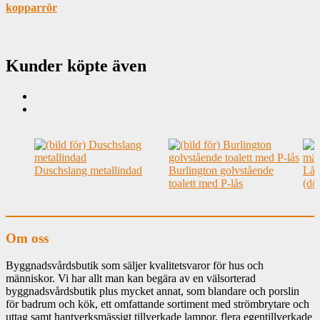
kopparrör
Kunder köpte även
Duschslang metallindad
Burlington golvstående
Lås
toalett med P-lås
(dö
Om oss
Byggnadsvårdsbutik som säljer kvalitetsvaror för hus och
människor. Vi har allt man kan begära av en välsorterad
byggnadsvårdsbutik plus mycket annat, som blandare och porslin
för badrum och kök, ett omfattande sortiment med strömbrytare och
uttag samt hantverksmässigt tillverkade lampor, flera egentillverkade