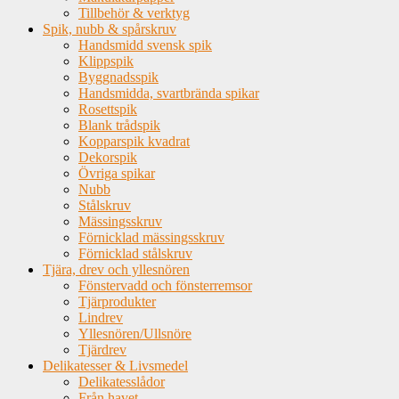
Tillbehör & verktyg
Spik, nubb & spårskruv
Handsmidd svensk spik
Klippspik
Byggnadsspik
Handsmidda, svartbrända spikar
Rosettspik
Blank trådspik
Kopparspik kvadrat
Dekorspik
Övriga spikar
Nubb
Stålskruv
Mässingsskruv
Förnicklad mässingsskruv
Förnicklad stålskruv
Tjära, drev och yllesnören
Fönstervadd och fönsterremsor
Tjärprodukter
Lindrev
Yllesnören/Ullsnöre
Tjärdrev
Delikatesser & Livsmedel
Delikatesslådor
Från havet