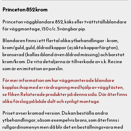
Princeton 852 krom
Princeton väggblandare 852, köks eller tvättställsblandare
för väggmontage, 150 c/c. Svängbar pip.
Blandaren finns i ett flertal olika ytbehandlingar - krom,
krom/guld, guld, åldrad koppar (ej äkta kopparfärgton),
bronserad (kallas ibland även åldrad mässing) och borstat
krom/krom. De vita detaljerna är tillverkade av s.k. Recine
som är en imitation av porslin.
För mer information om hur väggmonterade blandare
kopplas ihop med er rördragning med hjälp av väggfästen,
se fliken Relaterade produkter på denna sida. Där återfinns
olika förslag på både dolt och synligt montage.
Priset avser kromad version. Du kan beställa andra
ytbehandlingar, såsom exempelvis brons, som återfinns i
rullgardinsmenyn men då blir det en beställningsvara med