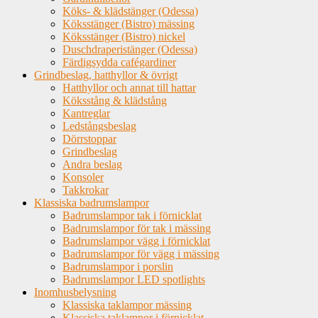
Köks- & klädstänger (Odessa)
Köksstänger (Bistro) mässing
Köksstänger (Bistro) nickel
Duschdraperistänger (Odessa)
Färdigsydda cafégardiner
Grindbeslag, hatthyllor & övrigt
Hatthyllor och annat till hattar
Köksstång & klädstång
Kantreglar
Ledstångsbeslag
Dörrstoppar
Grindbeslag
Andra beslag
Konsoler
Takkrokar
Klassiska badrumslampor
Badrumslampor tak i förnicklat
Badrumslampor för tak i mässing
Badrumslampor vägg i förnicklat
Badrumslampor för vägg i mässing
Badrumslampor i porslin
Badrumslampor LED spotlights
Inomhusbelysning
Klassiska taklampor mässing
Klassiska taklampor i förnicklat