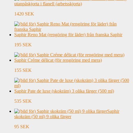
utanpåskjorta i flanell (arbetsskjorta)
1420 SEK
Saphir Reno Mat (rengöring för läder) från franska Saphir
195 SEK
Saphir Créme délicat (för rengöring med mera)
155 SEK
Saphir Pate de luxe (skokräm) 3 olika färger (500 ml)
535 SEK
Saphir
skokräm (50 ml) 9 olika färger
95 SEK