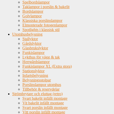
Spelbordslampor
Taklampor i porslin & bakelit
Bordslampor
Golvlampor
Klassiska porslinslampor
Elmonterade fotogenlampor
Spotlights i klassisk stil
Utomhusbelysning
Stallyktor
Gårdslyktor
Glasbrukslyktor
Funkislampor
Lykthus för vägg & tak
Herrgårdslampor
Funkislampor XL (Extra stora)
Stationslyktor
Infartsbelysning
Belysningsstolpar
Porslinslampor utomhus
Tillbehör & reservdelar
Strömbrytare och eluttag (retro)
Svart bakelit infällt montage
Vit bakelit infällt montage
Svart porslin infällt montage
Vitt porslin infällt montage