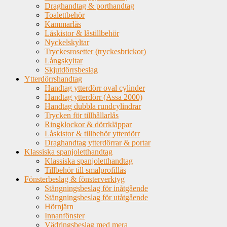
Draghandtag & porthandtag
Toalettbehör
Kammarlås
Låskistor & låstillbehör
Nyckelskyltar
Tryckesrosetter (tryckesbrickor)
Långskyltar
Skjutdörrsbeslag
Ytterdörrshandtag
Handtag ytterdörr oval cylinder
Handtag ytterdörr (Assa 2000)
Handtag dubbla rundcylindrar
Trycken för tillhållarlås
Ringklockor & dörrkläppar
Låskistor & tillbehör ytterdörr
Draghandtag ytterdörrar & portar
Klassiska spanjoletthandtag
Klassiska spanjoletthandtag
Tillbehör till smalprofillås
Fönsterbeslag & fönsterverktyg
Stängningsbeslag för inåtgående
Stängningsbeslag för utåtgående
Hörnjärn
Innanfönster
Vädringsbeslag med mera