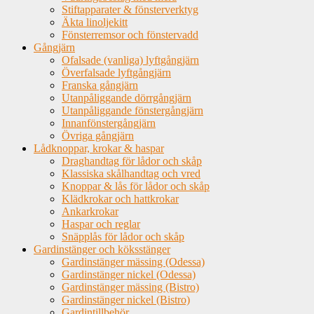
Stiftapparater & fönsterverktyg
Äkta linoljekitt
Fönsterremsor och fönstervadd
Gångjärn
Ofalsade (vanliga) lyftgångjärn
Överfalsade lyftgångjärn
Franska gångjärn
Utanpåliggande dörrgångjärn
Utanpåliggande fönstergångjärn
Innanfönstergångjärn
Övriga gångjärn
Lådknoppar, krokar & haspar
Draghandtag för lådor och skåp
Klassiska skålhandtag och vred
Knoppar & lås för lådor och skåp
Klädkrokar och hattkrokar
Ankarkrokar
Haspar och reglar
Snäpplås för lådor och skåp
Gardinstänger och köksstänger
Gardinstänger mässing (Odessa)
Gardinstänger nickel (Odessa)
Gardinstänger mässing (Bistro)
Gardinstänger nickel (Bistro)
Gardintillbehör