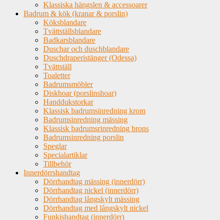
Klassiska hängslen & accessoarer
Badrum & kök (kranar & porslin)
Köksblandare
Tvättställsblandare
Badkarsblandare
Duschar och duschblandare
Duschdraperistänger (Odessa)
Tvättställ
Toaletter
Badrumsmöbler
Diskhoar (porslinshoar)
Handdukstorkar
Klassisk badrumsinredning krom
Badrumsinredning mässing
Klassisk badrumsrinredning brons
Badrumsinredning porslin
Speglar
Specialartiklar
Tillbehör
Innerdörrshandtag
Dörrhandtag mässing (innerdörr)
Dörrhandtag nickel (innerdörr)
Dörrhandtag långskylt mässing
Dörrhandtag med långskylt nickel
Funkishandtag (innerdörr)